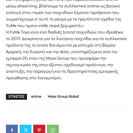
μέσω streaming, βλέπουμε τα συλλεκτικά anime ως βασική
επιλογή στον τομέα των παιχνιδιών. Είμαστε περήφανοι που
συμμετέχουμε σ’ αυτό το ρεύμα με τα πρωτότυπα σχέδια της
YuMe που τιμούν κάθε σειρά ξεχωριστά.»
Η YuMe Toys είναι ένα διεθνές brand παιχνιδιών, που ιδρύθηκε
το 2017. Διακρίνεται για τα λούτρινα παιχνίδια και τα συλλεκτικά
προϊόντα της τα οποία διανέμονται με επιτυχία στη Βόρεια
Αμερική, την Ευρώπη και την Ασία, υποστηριζόμενη από την
εμπειρία 20 ετών της Maxx Group που προσφέρει την
τεχνογνωσία της στον έξυπνο σχεδιασμό προϊόντων, την
ανάπτυξη, την παραγωγή και τις δραστηριότητες εμπορικής
προώθησης στο λιανεμπόριο.
Εγγραφείτε στο Newsletter του
PetshopMarket.gr και
ΕΤΙΚΈΤΕΣ
anime
Maxx Group Global
ενημερωθείτε πρώτοι για τα νέα
προϊόντα και τις εξελίξεις της
αγοράς.