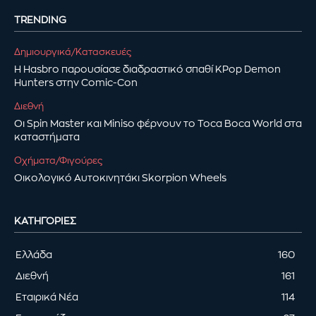
TRENDING
Δημιουργικά/Κατασκευές
Η Hasbro παρουσίασε διαδραστικό σπαθί KPop Demon
Hunters στην Comic-Con
Διεθνή
Οι Spin Master και Miniso φέρνουν το Toca Boca World στα
καταστήματα
Οχήματα/Φιγούρες
Οικολογικό Αυτοκινητάκι Skorpion Wheels
ΚΑΤΗΓΟΡΊΕΣ
Ελλάδα
160
Διεθνή
161
Εταιρικά Νέα
114