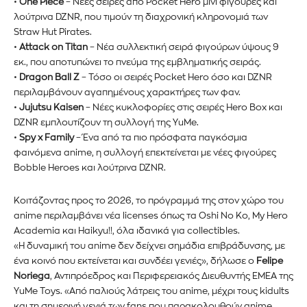
•
One Piece
– Νέες σειρές από Pocket Hero μίνι φιγούρες και
λούτρινα DZNR, που τιμούν τη διαχρονική κληρονομιά των
Straw Hut Pirates.
•
Attack on Titan
– Νέα συλλεκτική σειρά φιγούρων ύψους 9
εκ., που αποτυπώνει το πνεύμα της εμβληματικής σειράς.
•
Dragon Ball Z
– Τόσο οι σειρές Pocket Hero όσο και DZNR
περιλαμβάνουν αγαπημένους χαρακτήρες των φαν.
•
Jujutsu Kaisen
– Νέες κυκλοφορίες στις σειρές Hero Box και
DZNR εμπλουτίζουν τη συλλογή της YuMe.
•
Spy x Family
– Ένα από τα πιο πρόσφατα παγκόσμια
φαινόμενα anime, η συλλογή επεκτείνεται με νέες φιγούρες
Bobble Heroes και λούτρινα DZNR.
Κοιτάζοντας προς το 2026, το πρόγραμμά της στον χώρο του
anime περιλαμβάνει νέα licenses όπως τα Oshi No Ko, My Hero
Academia και Haikyu!!, όλα ιδανικά για collectibles.
«Η δυναμική του anime δεν δείχνει σημάδια επιβράδυνσης, με
ένα κοινό που εκτείνεται και συνδέει γενιές», δήλωσε ο
Felipe
Noriega
, Αντιπρόεδρος και Περιφερειακός Διευθυντής ΕΜΕΑ της
YuMe Toys. «Από παλιούς λάτρεις του anime, μέχρι τους kidults
και τη σημερινή γενιά των fans που παρακολουθούν anime