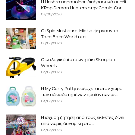
Η Hasbro παρουσίασε διαδραστικό σπαθί
KPop Demon Hunters στην Comic-Con
07/08/2026
Οι Spin Master και Miniso φέρνουν το
Toca Boca World στα...
06/08/2026
Οικολογικό Αυτοκινητάκι Skorpion
Wheels
05/08/2026
Η My Carry Potty εισέρχεται στον χώρο
των αδειοδοτημένων προϊόντων με...
04/08/2026
Η ισχυρή ζήτηση από τους εκθέτες δίνει
από νωρίς δυναμική στο...
03/08/2026