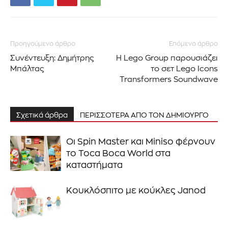
Για να εγγραφείτε, απλώς εισάγετε τη διεύθυνση email σας
στον ιστότοπό μας ή κάντε κλικ στο κουμπί εγγραφής
παρακάτω. Μην ανησυχείτε, σεβόμαστε την ιδιωτικότητά σας
Προηγούμενο άρθρο
Επόμενο άρθρο
και δεν θα σας στείλουμε ανεπιθύμητα μηνύματα. Οι
πληροφορίες σας είναι ασφαλείς μαζί μας.
Συνέντευξη: Δημήτρης
Η Lego Group παρουσιάζει
Μπάλτας
το σετ Lego Icons
Transformers Soundwave
Σχετικά άρθρα
ΠΕΡΙΣΣΟΤΕΡΑ ΑΠΟ ΤΟΝ ΔΗΜΙΟΥΡΓΟ
ΕΓΓΡΑΦΉ!
Οι Spin Master και Miniso φέρνουν
Διάβασα και αποδέχομαι την
Πολιτική Απορρήτου
.
το Toca Boca World στα
καταστήματα
Κουκλόσπιτο με κούκλες Janod