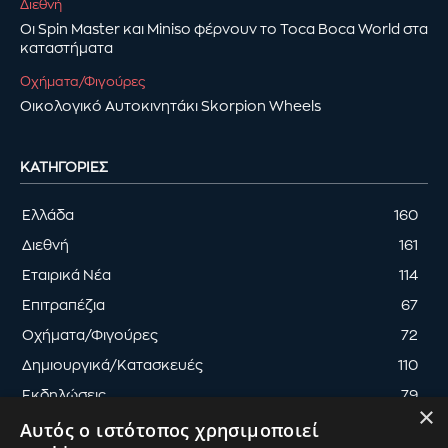
Διεθνή
Οι Spin Master και Miniso φέρνουν το Toca Boca World στα
καταστήματα
Οχήματα/Φιγούρες
Οικολογικό Αυτοκινητάκι Skorpion Wheels
ΚΑΤΗΓΟΡΊΕΣ
Ελλάδα
160
Διεθνή
161
Εταιρικά Νέα
114
Επιτραπέζια
67
Οχήματα/Φιγούρες
72
Δημιουργικά/Κατασκευές
110
Εκδηλώσεις
79
×
Αυτός ο ιστότοπος χρησιμοποιεί