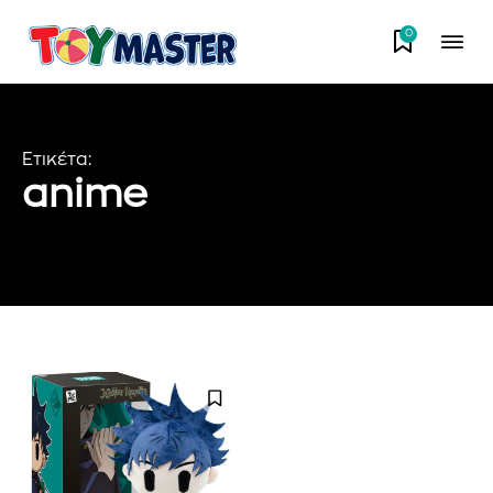
0
Ετικέτα:
anime
Εγγραφείτε στο Newsletter του
PetshopMarket.gr και
ενημερωθείτε πρώτοι για τα νέα
προϊόντα και τις εξελίξεις της
αγοράς.
Για να εγγραφείτε, απλώς εισάγετε τη διεύθυνση email σας
στον ιστότοπό μας ή κάντε κλικ στο κουμπί εγγραφής
παρακάτω. Μην ανησυχείτε, σεβόμαστε την ιδιωτικότητά σας