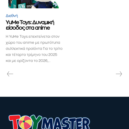
και δεν θα σας στείλουμε ανεπιθύμητα μηνύματα. Οι
πληροφορίες σας είναι ασφαλείς μαζί μας.
Διεθνή
YuMe Toys: Δυναμική
είσοδος στα anime
Η YuMe Toys επεκτείνεται στον
χώρο του anime με πρωτότυπα
ΕΓΓΡΑΦΉ!
συλλεκτικά προϊόντα Για το τρίτο
και τέταρτο τρίμηνο του 2025
και με ορίζοντα το 2026,...
Διάβασα και αποδέχομαι την
Πολιτική Απορρήτου
.