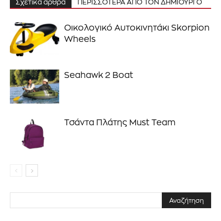
Σχετικά άρθρα
ΠΕΡΙΣΣΟΤΕΡΑ ΑΠΟ ΤΟΝ ΔΗΜΙΟΥΡΓΟ
ενημερωθείτε πρώτοι για τα νέα
Οικολογικό Αυτοκινητάκι Skorpion
προϊόντα και τις εξελίξεις της
Wheels
αγοράς.
Για να εγγραφείτε, απλώς εισάγετε τη διεύθυνση email σας
Seahawk 2 Boat
στον ιστότοπό μας ή κάντε κλικ στο κουμπί εγγραφής
παρακάτω. Μην ανησυχείτε, σεβόμαστε την ιδιωτικότητά σας
και δεν θα σας στείλουμε ανεπιθύμητα μηνύματα. Οι
πληροφορίες σας είναι ασφαλείς μαζί μας.
Τσάντα Πλάτης Must Team
ΕΓΓΡΑΦΉ!
Διάβασα και αποδέχομαι την
Πολιτική Απορρήτου
.