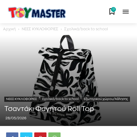
0
Αρχική
ΝΕΕΣ ΚΥΚΛΟΦΟΡΙΕΣ
Σχολικά/back to school
ΝΕΕΣ ΚΥΚΛΟΦΟΡΙΕΣ
Σχολικά/back to school
Εξωτερικού χώρου/Άθλησης
Τσαντάκι Φαγητού Roll Top
28/05/2026