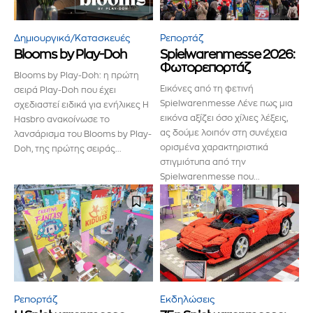
Δημιουργικά/Κατασκευές
Ρεπορτάζ
Blooms by Play-Doh
Spielwarenmesse 2026:
Φωτορεπορτάζ
Blooms by Play-Doh: η πρώτη
Εικόνες από τη φετινή
σειρά Play-Doh που έχει
Εγγραφείτε στο Newsletter του
Spielwarenmesse Λένε πως μια
σχεδιαστεί ειδικά για ενήλικες Η
εικόνα αξίζει όσο χίλιες λέξεις,
Hasbro ανακοίνωσε το
PetshopMarket.gr και
ας δούμε λοιπόν στη συνέχεια
λανσάρισμα του Blooms by Play-
ορισμένα χαρακτηριστικά
Doh, της πρώτης σειράς...
ενημερωθείτε πρώτοι για τα νέα
στιγμιότυπα από την
Spielwarenmesse που...
προϊόντα και τις εξελίξεις της
αγοράς.
Για να εγγραφείτε, απλώς εισάγετε τη διεύθυνση email σας
στον ιστότοπό μας ή κάντε κλικ στο κουμπί εγγραφής
παρακάτω. Μην ανησυχείτε, σεβόμαστε την ιδιωτικότητά σας
και δεν θα σας στείλουμε ανεπιθύμητα μηνύματα. Οι
πληροφορίες σας είναι ασφαλείς μαζί μας.
Ρεπορτάζ
Εκδηλώσεις