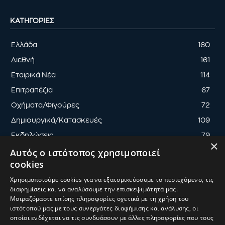
ΚΑΤΗΓΟΡΊΕΣ
Ελλάδα
160
Διεθνή
161
Εταιρικά Νέα
114
Επιτραπέζια
67
Οχήματα/Φιγούρες
72
Δημιουργικά/Κατασκευές
109
Εκδηλώσεις
79
×
Αυτός ο ιστότοπος χρησιμοποιεί
cookies
Χρησιμοποιούμε cookies για να εξατομικεύσουμε το περιεχόμενο, τις
διαφημίσεις και να αναλύσουμε την επισκεψιμότητά μας.
ΟΡΟΙ ΧΡΗΣΗΣ
ΠΟΛΙΤΙΚΗ ΑΠΟΡΡΗΤΟΥ
Μοιραζόμαστε επίσης πληροφορίες σχετικά με τη χρήση του
ΔΙΑΧΕΙΡΙΣΗ ΑΠΟΡΡΗΤΟΥ
ιστότοπού μας με τους συνεργάτες διαφήμισης και ανάλυσης, οι
οποίοι ενδέχεται να τις συνδυάσουν με άλλες πληροφορίες που τους
© 2025
ToyMaster
| Κατασκευή & Ανάπτυξη
UThink