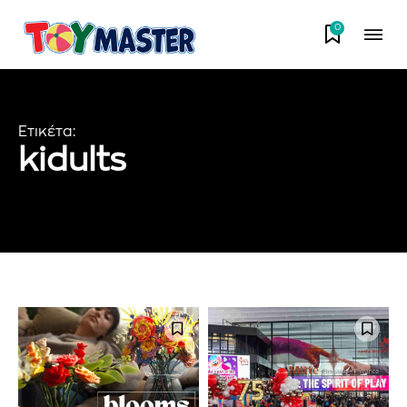
0
Ετικέτα:
kidults