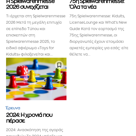
Η Spielwarenmesse
75η Spielwarenmesse:
2026 συνεχίζεται
Όλα τα νέα
Τι έρχεται στη Spielwarenmesse
75η Spielwarenmesse: Kidults,
2026 Μετά τη μεγάλη επιτυχία
LicenseLounge και What’s New
σε επίπεδο Τύπου και
Guide Κατά τον εορτασμό της
ΕΓΓΡΑΦΉ!
επισκεπτών στη
75ης Spielwarenmesse, οι
Spielwarenmesse 2025, το
διοργανωτές έχουν ετοιμάσει
Διάβασα και αποδέχομαι την
Πολιτική Απορρήτου
.
ειδικό αφιέρωμα «Toys for
αρκετές εμπειρίες για εσάς: είτε
Kidults» φιλοξενείται και...
θέλετε να...
Έρευνα
2024: Η χρονιά που
πέρασε
2024: Ανασκόπηση της αγοράς