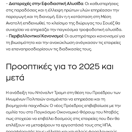
–
Διαταραχές στην Εφοδιαστική Αλυσίδα
: Οι καθυστερήσεις
στις παραδόσεις και η έλλειψη πρώτων υλών επηρέασαν την
παραγωγή και τη διανομή. Εάν η η κατάσταση στη Μέση
Ανατολή επιδεινωθεί, το κλείσιμο της διώρυγας του Σουέζ θα
συνεχίσει να επηρεάζει την παγκόσμια τροφοδοτική αλυσίδα.
–
Περιβαλλοντικοί Κανονισμοί
: Οι αυστηρότεροι κανονισμοί για
τη βιωσιμότητα και την ανακύκλωση ανάγκασαν τις εταιρείες
να επαναπροσδιορίσουν τις διαδικασίες τους.
Προοπτικές για το 2025 και
μετά
Η ανάδειξη του Ντόναλντ Τραμπ στη θέση του Προέδρου των
Ηνωμένων Πολιτειών αναμένεται να επηρεάσει και τη
βιομηχανία παιχνιδιών. Ο νέος Πρόεδρος επιβεβαίωσε με την
ομιλία του στο Παγκόσμιο Οικονομικό Φόρουμ του Νταβός
πως στοχεύει να επιβάλει δασμούς στις εταιρείες που δεν θα
επιλέξουν να μεταφέρουν τα εργοστάσιά τους στις ΗΠΑ,
προσφέροντάς τους μάλιστα και χαμηλούς φορολογικούς