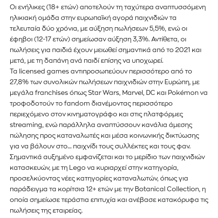
Οι ενήλικες (18+ ετών) αποτελούν τη ταχύτερα αναπτυσσόμενη
ηλικιακή ομάδα στην ευρωπαϊκή αγορά παιχνιδιών τα
τελευταία δύο χρόνια, με αύξηση πωλήσεων 5,5%, ενώ οι
έφηβοι (12-17 ετών) σημείωσαν αύξηση 3,3%. Αντίθετα, οι
πωλήσεις για παιδιά έχουν μειωθεί σημαντικά από το 2021 και
μετά, με τη δαπάνη ανά παιδί επίσης να υποχωρεί.
Εγγραφείτε στο Newsletter του
Τα licensed games αντιπροσωπεύουν περισσότερο από το
27,8% των συνολικών πωλήσεων παιχνιδιών στην Ευρώπη, με
PetshopMarket.gr και
μεγάλα franchises όπως Star Wars, Marvel, DC και Pokémon να
τροφοδοτούν το fandom διανέμοντας περισσότερο
ενημερωθείτε πρώτοι για τα νέα
περιεχόμενο στον κινηματογράφο και στις πλατφόρμες
προϊόντα και τις εξελίξεις της
streaming, ενώ παράλληλα αναπτύσσουν κανάλια άμεσης
πώλησης προς καταναλωτές και μέσα κοινωνικής δικτύωσης
αγοράς.
για να βάλουν στο… παιχνίδι τους συλλέκτες και τους φαν.
Σημαντικά αυξημένο εμφανίζεται και το μερίδιο των παιχνιδιών
κατασκευών, με τη Lego να κυριαρχεί στην κατηγορία,
Για να εγγραφείτε, απλώς εισάγετε τη διεύθυνση email σας
στον ιστότοπό μας ή κάντε κλικ στο κουμπί εγγραφής
προσελκύοντας νέες κατηγορίες καταναλωτών, όπως για
παρακάτω. Μην ανησυχείτε, σεβόμαστε την ιδιωτικότητά σας
παράδειγμα τα κορίτσια 12+ ετών με την Botanical Collection, η
και δεν θα σας στείλουμε ανεπιθύμητα μηνύματα. Οι
οποία σημείωσε τεράστια επιτυχία και ανέβασε κατακόρυφα τις
πληροφορίες σας είναι ασφαλείς μαζί μας.
πωλήσεις της εταιρείας.