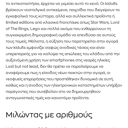
το αντικαταστήσει, έρχεται να γεμίσει αυτό το κενό. Οι kidults
βρίσκουν νοσταλγικά αντικείμενα, παιχνίδια που διεγείρουν τα
εγκεφαλικά τους κύτταρα, αλλά και συλλεκτικά προϊόντα ή
limited editions από κλασικά franchises όπως Star Wars, Lord
of The Rings, Lego και πολλά ακόμα που ενθαρρύνουν τη
συγκεκριμένη δημογραφική ομάδα να επενδύσει σε αυτούς
τους τομείς. Μάλιστα, η αύξηση που παρατηρείται στην αγορά
των kidults εμφανίζει σαφώς ανοδικές τάσεις και είναι
υπερεπαρκής για να καλύψει τις απώλειες του κλάδου από την
αυξανόμενη χρήση των smartphones στις νεαρές ηλικίες.
Last but not least, δεν θα πρέπει να παραλείψουμε να
αναφέρουμε πως η είσοδος νέων παικτών στην αγορά, οι
νεοφυείς επιχειρήσεις που προστέθηκαν δυναμικά σε αυτή,
καθώς και η άνοδος των ηλεκτρονικών καταστημάτων υπήρξαν
παράγοντες που συνέβαλαν στο να δημιουργηθούν
ανταγωνιστικές τιμές και καινοτόμα προϊόντα.
Μιλώντας με αριθμούς