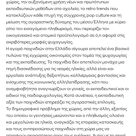
χώρας, την αυξανόμενη χρήση νέων και πρωτότυπων
εκπαιδευτικών μεθόδων στα σχολεία, τα retro trends που
κατακλύζουν κάθε πτυχή της σύγχρονης pop culture και τη
μείωση της αγοραστικής δύναμης του μέσου Έλληνα με κύριο
αίτιο τον εισαγόμενο πληθωρισμό, που περιορίζει τον
οικογενειακό και ατομικό προϋπολογισμό σε ό,τι αφορά στις
ακριβότερες μορφές ψυχαγωγίας.
Η αγορά παιχνιδιών στην Ελλάδα σίγουρα αποτελεί ένα βασικό
πυλώνα της εγχώριας οικονομίας στον τομέα της ψυχαγωγίας
και της εκπαίδευσης. Τα παιχνίδια δεν αποτελούν μονάχα μια
πηγή διασκέδασης για τις νεαρές ηλικίες, αλλά είναι και
εργαλεία ανάπτυξης δεξιοτήτων, καλλιέργειας φαντασίας και
ενίσχυσης της κοινωνικής αλληλεπίδρασης, κάτι που
αναμφισβήτητα αναγνωρίζουν οι γονείς, οι εκπαιδευτικοί και οι
ειδικοί της παιδοψυχολογίας. Κατά συνέπεια, η εκπαιδευτική
αξία των παιχνιδιών επηρεάζει τις αγοραστικές επιλογές.
Το δημογραφικό πρόβλημα της χώρας, από την άλλη, εξαιτίας
του οποίου οι γεννήσεις μειώνονται και ο πληθυσμός ολοένα
και μεγαλώνει σε ηλικία, αναγκάζει τις εταιρείες κατασκευής
και τους αντιπροσώπους παιχνιδιών στη χώρα μας να
στραφούν περισσότερο προς τους ενήλικες. Αυτοί με τη σειρά