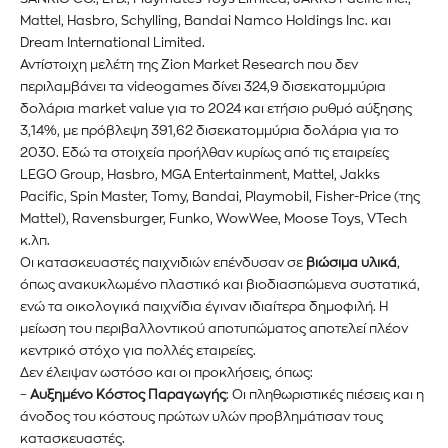
Mattel, Hasbro, Schylling, Bandai Namco Holdings Inc. και
Dream International Limited.
Αντίστοιχη μελέτη της Zion Market Research που δεν
περιλαμβάνει τα videogames δίνει 324,9 δισεκατομμύρια
δολάρια market value για το 2024 και ετήσιο ρυθμό αύξησης
3,14%, με πρόβλεψη 391,62 δισεκατομμύρια δολάρια για το
2030. Εδώ τα στοιχεία προήλθαν κυρίως από τις εταιρείες
LEGO Group, Hasbro, MGA Entertainment, Mattel, Jakks
Pacific, Spin Master, Tomy, Bandai, Playmobil, Fisher-Price (της
Mattel), Ravensburger, Funko, WowWee, Moose Toys, VTech
κ.λπ.
Οι κατασκευαστές παιχνιδιών επένδυσαν σε
βιώσιμα υλικά
,
όπως ανακυκλωμένο πλαστικό και βιοδιασπώμενα συστατικά,
ενώ τα οικολογικά παιχνίδια έγιναν ιδιαίτερα δημοφιλή. Η
μείωση του περιβαλλοντικού αποτυπώματος αποτελεί πλέον
κεντρικό στόχο για πολλές εταιρείες.
Δεν έλειψαν ωστόσο και οι προκλήσεις, όπως:
–
Αυξημένο Κόστος Παραγωγής
: Οι πληθωριστικές πιέσεις και η
άνοδος του κόστους πρώτων υλών προβλημάτισαν τους
κατασκευαστές.