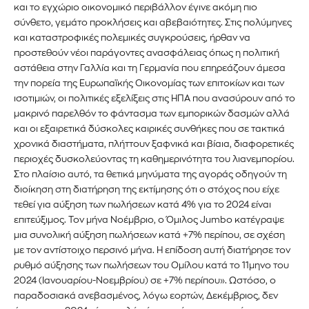
και το εγχώριο οικονομικό περιβάλλον έγινε ακόμη πιο
σύνθετο, γεμάτο προκλήσεις και αβεβαιότητες. Στις πολύμηνες
και καταστροφικές πολεμικές συγκρούσεις, ήρθαν να
προστεθούν νέοι παράγοντες ανασφάλειας όπως η πολιτική
αστάθεια στην Γαλλία και τη Γερμανία που επηρεάζουν άμεσα
την πορεία της Ευρωπαϊκής Οικονομίας των επιτοκίων και των
ισοτιμιών, οι πολιτικές εξελίξεις στις ΗΠΑ που ανασύρουν από το
μακρινό παρελθόν το φάντασμα των εμπορικών δασμών αλλά
και οι εξαιρετικά δύσκολες καιρικές συνθήκες που σε τακτικά
χρονικά διαστήματα, πλήττουν ξαφνικά και βίαια, διαφορετικές
περιοχές δυσκολεύοντας τη καθημερινότητα του λιανεμπορίου.
Στο πλαίσιο αυτό, τα θετικά μηνύματα της αγοράς οδηγούν τη
διοίκηση στη διατήρηση της εκτίμησης ότι ο στόχος που είχε
τεθεί για αύξηση των πωλήσεων κατά 4% για το 2024 είναι
επιτεύξιμος. Τον μήνα Νοέμβριο, ο Όμιλος Jumbo κατέγραψε
μια συνολική αύξηση πωλήσεων κατά +7% περίπου, σε σχέση
με τον αντίστοιχο περσινό μήνα. Η επίδοση αυτή διατήρησε τον
ρυθμό αύξησης των πωλήσεων του Ομίλου κατά το 11μηνο του
2024 (Ιανουαρίου-Νοεμβρίου) σε +7% περίπου». Ωστόσο, ο
παραδοσιακά ανεβασμένος, λόγω εορτών, Δεκέμβριος, δεν