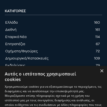
ΚΑΤΗΓΟΡΊΕΣ
Ελλάδα
160
Διεθνή
161
Εταιρικά Νέα
114
Επιτραπέζια
67
Οχήματα/Φιγούρες
72
Δημιουργικά/Κατασκευές
109
Εκδηλώσεις
79
×
Αυτός ο ιστότοπος χρησιμοποιεί
cookies
Χρησιμοποιούμε cookies για να εξατομικεύσουμε το περιεχόμενο, τις
διαφημίσεις και να αναλύσουμε την επισκεψιμότητά μας.
ΟΡΟΙ ΧΡΗΣΗΣ
ΠΟΛΙΤΙΚΗ ΑΠΟΡΡΗΤΟΥ
Μοιραζόμαστε επίσης πληροφορίες σχετικά με τη χρήση του
ΔΙΑΧΕΙΡΙΣΗ ΑΠΟΡΡΗΤΟΥ
ιστότοπού μας με τους συνεργάτες διαφήμισης και ανάλυσης, οι
οποίοι ενδέχεται να τις συνδυάσουν με άλλες πληροφορίες που τους