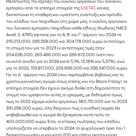
Μελετώντας την εξέλιξη του κύκλου εργασιών του λιανικού
εμπορίου από τα επίσημα στοιχεία της
ΕΛΣΤΑΤ
, κανείς
διαπιστώνει τη σταθερή και υγιέστατη ανάπτυξη και πρόοδο
του κλάδου των παιχνιδιών στη χώρα μας: ο κύκλος εργασιών
του λιανικού εμπορίου παιχνιδιών κάθε είδους (Κωδικός NACE
Αναθ. 2, 4765) έφτασε για το Α’, Β’ και Γ’ τρίμηνο του 2024 τα
215.013.000, 295.559.000 και 304.178.000 ευρώ αντίστοιχα,
τη στιγμή που για το 2023 οι αντίστοιχες τιμές ήταν
204.636.000, 263.466.000 και 288.672.000 (κάτι που
συνιστά άνοδο για το 2024 κατά 5,1%, 12,18% και 5,37%), ενώ
για το 2022, 153.817.000, 229.896.000 και 256.547.000 ευρώ.
Για το Δ΄ τρίμηνο του 2024 (που περιλαμβάνει βεβαίως και τη
χριστουγεννιάτικη αγορά όπως επίσης και την Black Friday) τα
επίσημα στοιχεία δεν έχουν ακόμα δοθεί στη δημοσιότητα τη
στιγμή που γράφονται αυτές οι γραμμές, με δεδομένο όμως
πως το 2022 είχαμε κύκλο εργασιών 360.751.000 και το 2023
391.258.000 ευρώ, όλα δείχνουν πως η ανοδική πορεία θα
επιβεβαιωθεί και η αγορά θα ξεπεράσει κατά πολύ τα
400.000.000 ευρώ. Έτσι, οι ετήσιες πωλήσεις του κλάδου
υπολογίζεται να υπερβούν το 2024 το ψυχολογικό όριο του 1
δισεκατομμυρίου ευρώ κατά 200 και πλέον εκατομμύρια