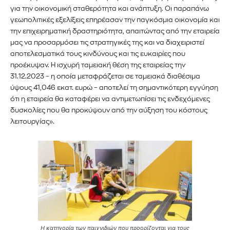
για την οικονομική σταθερότητα και ανάπτυξη. Οι παραπάνω
γεωπολιτικές εξελίξεις επηρέασαν την παγκόσμια οικονομία και
την επιχειρηματική δραστηριότητα, απαιτώντας από την εταιρεία
μας να προσαρμόσει τις στρατηγικές της και να διαχειριστεί
αποτελεσματικά τους κινδύνους και τις ευκαιρίες που
προέκυψαν. Η ισχυρή ταμειακή θέση της εταιρείας την
31.12.2023 – η οποία μεταφράζεται σε ταμειακά διαθέσιμα
ύψους 41,046 εκατ. ευρώ – αποτελεί τη σημαντικότερη εγγύηση
ότι η εταιρεία θα καταφέρει να αντιμετωπίσει τις ενδεχόμενες
δυσκολίες που θα προκύψουν από την αύξηση του κόστους
λειτουργίας».
Η κατηγορία των παιχνιδιών που προορίζονται για τους