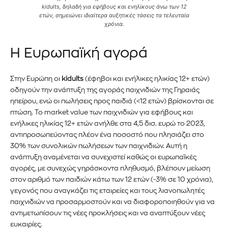
kidults, δηλαδή για εφήβους και ενηλίκους άνω των 12
ετών, σημειώνει ιδιαίτερα αυξητικές τάσεις τα τελευταία
χρόνια.
Η Ευρωπαϊκή αγορά
Στην Ευρώπη οι
kidults
(έφηβοι και ενήλικες ηλικίας 12+ ετών)
οδηγούν την ανάπτυξη της αγοράς παιχνιδιών της Γηραιάς
ηπείρου, ενώ οι πωλήσεις προς παιδιά (<12 ετών) βρίσκονται σε
πτώση. Το market value των παιχνιδιών για εφήβους και
ενήλικες ηλικίας 12+ ετών ανήλθε στα 4,5 δισ. ευρώ το 2023,
αντιπροσωπεύοντας πλέον ένα ποσοστό που πλησιάζει στο
30% των συνολικών πωλήσεων των παιχνιδιών. Αυτή η
ανάπτυξη αναμένεται να συνεχιστεί καθώς οι ευρωπαϊκές
αγορές, με συνεχώς γηράσκοντα πληθυσμό, βλέπουν μείωση
στον αριθμό των παιδιών κάτω των 12 ετών (-3% σε 10 χρόνια),
γεγονός που αναγκάζει τις εταιρείες και τους λιανοπωλητές
παιχνιδιών να προσαρμοστούν και να διαφοροποιηθούν για να
αντιμετωπίσουν τις νέες προκλήσεις και να αναπτύξουν νέες
ευκαιρίες.