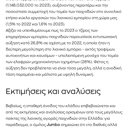
(1.148.032.000 το 2023), αυξάνοντας περαιτέρω και την
ποσοστιαία συμμετοχή του τομέα των παιχνιδιών στο συνολικό
ετήσιο κύκλο εργασιών του λιανικού εμπορίου στη χώρα μας
(1,5% το 2022 και 1,6% το 2023).
Αξίζει να υπενθυμίσουμε πως το 2023 ο τζίρος των
επιχειρήσεων εμπορίου παιχνιδιών παρουσίασε εντυπωσιακή
αύξηση κατά 26,8% σε σχέση με το 2022, η οποία ήταν η
δεύτερη μεγαλύτερη στο λιανικό εμπόριο – εκτός τροφίμων,
αυτοκινήτων και καυσίμων – υπολειπόμενη μονάχα του τομέα
των ελαφρών μηχανοκίνητων οχημάτων (28%). Φέτος η
αύξηση δεν προβλέπεται να είναι τόσο μεγάλη, αλλά η ανοδική
τάση παραμένει και μάλιστα με υψηλή δυναμική.
Εκτιμήσεις και αναλύσεις
Βεβαίως, η σταθερή άνοδος του κλάδου επιβεβαιώνεται και
από τις εκτιμήσεις και αναλύσεις ορισμένων από τους μεγάλους
παίκτες της λιανικής αγοράς παιχνιδιών στην Ελλάδα: για
παράδειγμα, ο όμιλος
Jumbo
σημειώνει ότι «το διεθνές αλλά