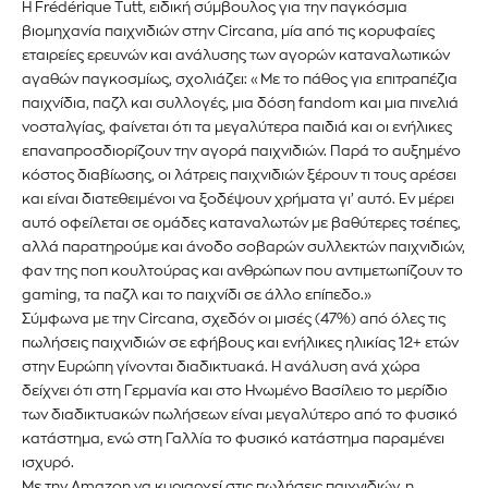
Η Frédérique Tutt, ειδική σύμβουλος για την παγκόσμια
βιομηχανία παιχνιδιών στην Circana, μία από τις κορυφαίες
εταιρείες ερευνών και ανάλυσης των αγορών καταναλωτικών
αγαθών παγκοσμίως, σχολιάζει: «Με το πάθος για επιτραπέζια
παιχνίδια, παζλ και συλλογές, μια δόση fandom και μια πινελιά
ΕΓΓΡΑΦΉ!
νοσταλγίας, φαίνεται ότι τα μεγαλύτερα παιδιά και οι ενήλικες
επαναπροσδιορίζουν την αγορά παιχνιδιών. Παρά το αυξημένο
Διάβασα και αποδέχομαι την
Πολιτική Απορρήτου
.
κόστος διαβίωσης, οι λάτρεις παιχνιδιών ξέρουν τι τους αρέσει
και είναι διατεθειμένοι να ξοδέψουν χρήματα γι’ αυτό. Εν μέρει
αυτό οφείλεται σε ομάδες καταναλωτών με βαθύτερες τσέπες,
αλλά παρατηρούμε και άνοδο σοβαρών συλλεκτών παιχνιδιών,
φαν της ποπ κουλτούρας και ανθρώπων που αντιμετωπίζουν το
gaming, τα παζλ και το παιχνίδι σε άλλο επίπεδο.»
Σύμφωνα με την Circana, σχεδόν οι μισές (47%) από όλες τις
πωλήσεις παιχνιδιών σε εφήβους και ενήλικες ηλικίας 12+ ετών
στην Ευρώπη γίνονται διαδικτυακά. Η ανάλυση ανά χώρα
δείχνει ότι στη Γερμανία και στο Ηνωμένο Βασίλειο το μερίδιο
των διαδικτυακών πωλήσεων είναι μεγαλύτερο από το φυσικό
κατάστημα, ενώ στη Γαλλία το φυσικό κατάστημα παραμένει
ισχυρό.
Με την Amazon να κυριαρχεί στις πωλήσεις παιχνιδιών, η