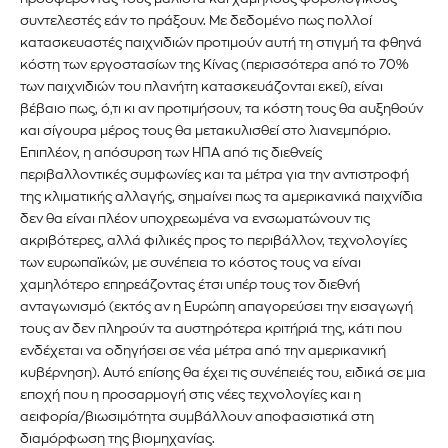
συντελεστές εάν το πράξουν. Με δεδομένο πως πολλοί
κατασκευαστές παιχνιδιών προτιμούν αυτή τη στιγμή τα φθηνά
κόστη των εργοστασίων της Κίνας (περισσότερα από το 70%
των παιχνιδιών του πλανήτη κατασκευάζονται εκεί), είναι
βέβαιο πως, ό,τι κι αν προτιμήσουν, τα κόστη τους θα αυξηθούν
και σίγουρα μέρος τους θα μετακυλισθεί στο λιανεμπόριο.
Επιπλέον, η απόσυρση των ΗΠΑ από τις διεθνείς
περιβαλλοντικές συμφωνίες και τα μέτρα για την αντιστροφή
της κλιματικής αλλαγής, σημαίνει πως τα αμερικανικά παιχνίδια
δεν θα είναι πλέον υποχρεωμένα να ενσωματώνουν τις
ακριβότερες, αλλά φιλικές προς το περιβάλλον, τεχνολογίες
των ευρωπαϊκών, με συνέπεια το κόστος τους να είναι
χαμηλότερο επηρεάζοντας έτσι υπέρ τους τον διεθνή
ανταγωνισμό (εκτός αν η Ευρώπη απαγορεύσει την εισαγωγή
τους αν δεν πληρούν τα αυστηρότερα κριτήριά της, κάτι που
ενδέχεται να οδηγήσει σε νέα μέτρα από την αμερικανική
κυβέρνηση). Αυτό επίσης θα έχει τις συνέπειές του, ειδικά σε μια
εποχή που η προσαρμογή στις νέες τεχνολογίες και η
αειφορία/βιωσιμότητα συμβάλλουν αποφασιστικά στη
διαμόρφωση της βιομηχανίας.