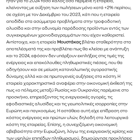
ήταν για το 2024 τόσο καλός όσο περίμενε η εταιρεία,
κλείνοντας με αύξηση των πωλήσεων μόνο κατά +2% περίπου,
σε σχέση με τον Δεκέμβριο του 2023, κάτι που η εταιρεία
αποδίδει στα ασύμμετρα προβλήματα στην τροφοδοτική
αλυσίδα και στην αδυναμία παράδοσης προϊόντων εντός των
συγκεκριμένων χρονοδιαγραμμάτων που είχαν καθοριστεί.
Αντίστοιχα, και η εταιρεία
Μουστάκας
βλέπει σταθερότητα στα
αποτελέσματά της και προβλέπει πως θα κλείσει με ανάπτυξη
και το 2024, εφόσον δεν υπάρξουν εκπλήξεις στις τιμές της
ενέργειας και επακόλουθες πληθωριστικές πιέσεις, που θα
οδηγήσουν και σε μείωση καταναλωτικής αγοραστικής
δύναμης αλλά και σε πρωτογενείς αυξήσεις στα κόστη. Η
εταιρεία χαρακτηριστικά αναφέρει στην οικονομική έκθεσή της
πως «ο πόλεμος μεταξύ Ρωσίας και Ουκρανίας παρέμεινε στο
προσκήνιο, επηρεάζοντας τις ενεργειακές αγορές, τις
εφοδιαστικές αλυσίδες και τις γεωπολιτικές ισορροπίες στην
Ευρώπη και παγκοσμίως. Η αστάθεια αυτή είχε επίδραση στο
κόστος ενέργειας και πρώτων υλών, δηλαδή στα λειτουργικά
κόστη της εταιρείας. Επίσης, η συνεχιζόμενη οικονομική
αβεβαιότητα στην Ευρωζώνη, λόγω της ενεργειακής κρίσης και
των υψηλών επιπέδων πληθωρισμού, δημιούργησε προκλήσεις