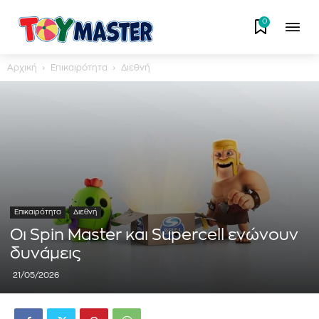
0
Αρχική
Επικαιρότητα
Διεθνή
Επικαιρότητα
Διεθνή
Οι Spin Master και Supercell ενώνουν
δυνάμεις
21/05/2026