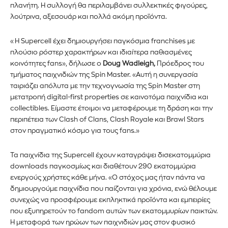
πλανήτη. Η συλλογή θα περιλαμβάνει συλλεκτικές φιγούρες,
λούτρινα, αξεσουάρ και πολλά ακόμη προϊόντα.
«Η Supercell έχει δημιουργήσει παγκόσμια franchises με
πλούσιο ρόστερ χαρακτήρων και ιδιαίτερα παθιασμένες
κοινότητες fans», δήλωσε ο
Doug Wadleigh,
Πρόεδρος του
τμήματος παιχνιδιών της Spin Master. «Αυτή η συνεργασία
ταιριάζει απόλυτα με την τεχνογνωσία της Spin Master στη
μετατροπή digital-first properties σε καινοτόμα παιχνίδια και
collectibles. Είμαστε έτοιμοι να μεταφέρουμε τη δράση και την
περιπέτεια των Clash of Clans, Clash Royale και Brawl Stars
στον πραγματικό κόσμο για τους fans.»
Τα παιχνίδια της Supercell έχουν καταγράψει δισεκατομμύρια
downloads παγκοσμίως και διαθέτουν 290 εκατομμύρια
ενεργούς χρήστες κάθε μήνα. «Ο στόχος μας ήταν πάντα να
δημιουργούμε παιχνίδια που παίζονται για χρόνια, ενώ θέλουμε
συνεχώς να προσφέρουμε εκπληκτικά προϊόντα και εμπειρίες
που εξυπηρετούν το fandom αυτών των εκατομμυρίων παικτών.
Η μεταφορά των ηρώων των παιχνιδιών μας στον φυσικό