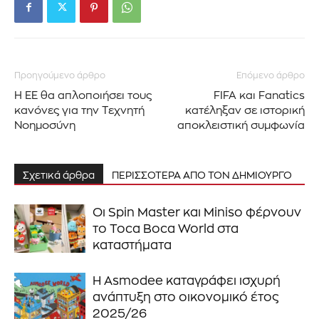
Για να εγγραφείτε, απλώς εισάγετε τη διεύθυνση email σας
στον ιστότοπό μας ή κάντε κλικ στο κουμπί εγγραφής
παρακάτω. Μην ανησυχείτε, σεβόμαστε την ιδιωτικότητά σας
και δεν θα σας στείλουμε ανεπιθύμητα μηνύματα. Οι
Προηγούμενο άρθρο
Επόμενο άρθρο
πληροφορίες σας είναι ασφαλείς μαζί μας.
Η ΕΕ θα απλοποιήσει τους
FIFA και Fanatics
κανόνες για την Τεχνητή
κατέληξαν σε ιστορική
Νοημοσύνη
αποκλειστική συμφωνία
Σχετικά άρθρα
ΠΕΡΙΣΣΟΤΕΡΑ ΑΠΟ ΤΟΝ ΔΗΜΙΟΥΡΓΟ
ΕΓΓΡΑΦΉ!
Οι Spin Master και Miniso φέρνουν
Διάβασα και αποδέχομαι την
Πολιτική Απορρήτου
.
το Toca Boca World στα
καταστήματα
Η Asmodee καταγράφει ισχυρή
ανάπτυξη στο οικονομικό έτος
2025/26