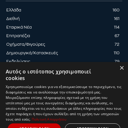
Ελλάδα
160
Διεθνή
161
Εταιρικά Νέα
114
Επιτραπέζια
67
Οχήματα/Φιγούρες
72
Δημιουργικά/Κατασκευές
110
Εκδηλώσεις
79
×
Αυτός ο ιστότοπος χρησιμοποιεί
cookies
Χρησιμοποιούμε cookies για να εξατομικεύσουμε το περιεχόμενο, τις
διαφημίσεις και να αναλύσουμε την επισκεψιμότητά μας.
ΟΡΟΙ ΧΡΗΣΗΣ
ΠΟΛΙΤΙΚΗ ΑΠΟΡΡΗΤΟΥ
Μοιραζόμαστε επίσης πληροφορίες σχετικά με τη χρήση του
ΔΙΑΧΕΙΡΙΣΗ ΑΠΟΡΡΗΤΟΥ
ιστότοπού μας με τους συνεργάτες διαφήμισης και ανάλυσης, οι
οποίοι ενδέχεται να τις συνδυάσουν με άλλες πληροφορίες που τους
© 2025
ToyMaster
| Κατασκευή & Ανάπτυξη
UThink
έχετε παράσχει ή που έχουν συλλέξει από τη χρήση των υπηρεσιών
τους από εσάς.
Πολιτική Απορρήτου