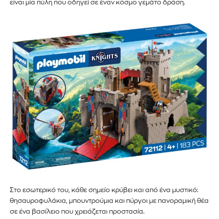
είναι μία πύλη που οδηγεί σε έναν κόσμο γεμάτο δράση.
Στο εσωτερικό του, κάθε σημείο κρύβει και από ένα μυστικό:
θησαυροφυλάκια, μπουντρούμια και πύργοι με πανοραμική θέα
σε ένα βασίλειο που χρειάζεται προστασία.