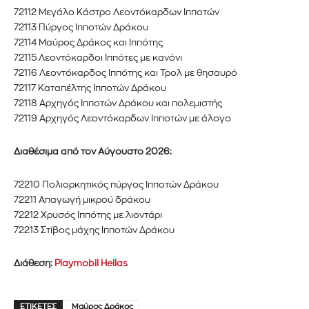
προϊόντα και τις εξελίξεις της
72112 Μεγάλο Κάστρο Λεοντόκαρδων Ιπποτών
72113 Πύργος Ιπποτών Δράκου
αγοράς.
72114 Μαύρος Δράκος και Ιππότης
72115 Λεοντόκαρδοι Ιππότες με κανόνι
Για να εγγραφείτε, απλώς εισάγετε τη διεύθυνση email σας
72116 Λεοντόκαρδος Ιππότης και Τρολ με θησαυρό
στον ιστότοπό μας ή κάντε κλικ στο κουμπί εγγραφής
72117 Καταπέλτης Ιπποτών Δράκου
παρακάτω. Μην ανησυχείτε, σεβόμαστε την ιδιωτικότητά σας
72118 Αρχηγός Ιπποτών Δράκου και πολεμιστής
και δεν θα σας στείλουμε ανεπιθύμητα μηνύματα. Οι
72119 Αρχηγός Λεοντόκαρδων Ιπποτών με άλογο
πληροφορίες σας είναι ασφαλείς μαζί μας.
Διαθέσιμα από τον Αύγουστο 2026:
72210 Πολιορκητικός πύργος Ιπποτών Δράκου
72211 Απαγωγή μικρού δράκου
ΕΓΓΡΑΦΉ!
72212 Χρυσός Ιππότης με λιοντάρι
72213 Στίβος μάχης Ιπποτών Δράκου
Διάβασα και αποδέχομαι την
Πολιτική Απορρήτου
.
Διάθεση:
Playmobil Hellas
ΕΤΙΚΈΤΕΣ
Μαύρος Δράκος