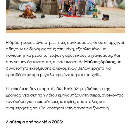
Η δράση κορυφώνεται με επικές συγκρούσεις, όπου οι αρχηγοί
οδηγούν τις δυνάμεις τους στη μάχη, εξοπλισμένοι με
πολιορκητικά μέσα και ευφυείς αμυντικούς μηχανισμούς. Και
σαν να μην έφτανε αυτό, ο εντυπωσιακός
Μαύρος Δράκος,
με
δυνατότητα εκτόξευσης φλεγόμενων βελών, έρχεται να
προσθέσει ακόμα μεγαλύτερη ένταση στο παιχνίδι.
Η περιπέτεια δεν σταματά εδώ. Καθ’ όλη τη διάρκεια της
χρονιάς, νέα σετ παιχνιδιού εμπλουτίζουν τη σειρά, ανοίγοντας
Εγγραφείτε στο Newsletter του
τον δρόμο για περισσότερες ιστορίες, αποστολές και
αναμετρήσεις που θα κρατήσουν τη φαντασία ζωντανή.
PetshopMarket.gr και
ενημερωθείτε πρώτοι για τα νέα
Διαθέσιμα από τον Μάιο 2026: