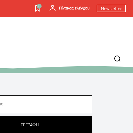
0
Πίνακας ελέγχου
Newsletter
ΕΓΓΡΑΦΉ!
αποδέχομαι την
Πολιτική Απορρήτου
.
ΕΓΓΡΑΦΉ!