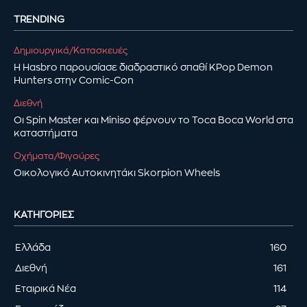
TRENDING
Δημιουργικά/Κατασκευές
Η Hasbro παρουσίασε διαδραστικό σπαθί KPop Demon
Hunters στην Comic-Con
Διεθνή
Οι Spin Master και Miniso φέρνουν το Toca Boca World στα
καταστήματα
Οχήματα/Φιγούρες
Οικολογικό Αυτοκινητάκι Skorpion Wheels
ΚΑΤΗΓΟΡΊΕΣ
Ελλάδα
160
Διεθνή
161
Εταιρικά Νέα
114