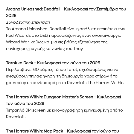
Arcana Unleashed: Deadfall – Κυκλοφορεί τον Σεπτέμβριο του
2026
Συνοδευτική επέκταση
.
Το Arcana Unleashed: Deadfall είναι η απόλυτη περιπέτεια των
Red Wizards στο D&D, παρουσιάζοντας έναν ολοκαίνουργιο
Wizard War, καθώς και μια εις βάθος εξερεύνηση της
πανίσχυρης μαγικής κοινωνίας του Thay.
Tarokka Deck – Κυκλοφορεί τον Ιούνιο του 2026
Περιλαμβάνει 60 κάρτες τύπου Tarot, σχεδιασμένες για να
ενισχύσουν την αφήγηση, τη δημιουργία χαρακτήρων ή το
Εγγραφείτε στο Newsletter του
gameplay σε συνδυασμό με το Ravenloft: The Horrors Within.
PetshopMarket.gr και
The Horrors Within: Dungeon Master’s Screen – Κυκλοφορεί
τον Ιούνιο του 2026
ενημερωθείτε πρώτοι για τα νέα
Τετραπλό DM screen με εικονογράφηση εμπνευσμένη από το
προϊόντα και τις εξελίξεις της
Ravenloft.
αγοράς.
The Horrors Within: Map Pack – Κυκλοφορεί τον Ιούνιο του