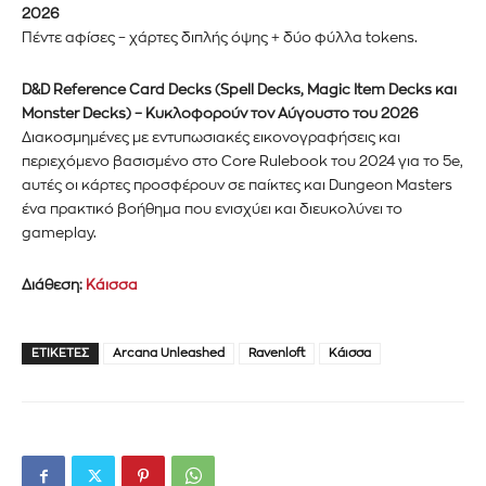
2026
Για να εγγραφείτε, απλώς εισάγετε τη διεύθυνση email σας
Πέντε αφίσες – χάρτες διπλής όψης + δύο φύλλα tokens.
στον ιστότοπό μας ή κάντε κλικ στο κουμπί εγγραφής
παρακάτω. Μην ανησυχείτε, σεβόμαστε την ιδιωτικότητά σας
D&D Reference Card Decks (Spell Decks, Magic Item Decks και
και δεν θα σας στείλουμε ανεπιθύμητα μηνύματα. Οι
Monster Decks) – Κυκλοφορούν τον Αύγουστο του 2026
πληροφορίες σας είναι ασφαλείς μαζί μας.
Διακοσμημένες με εντυπωσιακές εικονογραφήσεις και
περιεχόμενο βασισμένο στο Core Rulebook του 2024 για το 5e,
αυτές οι κάρτες προσφέρουν σε παίκτες και Dungeon Masters
ένα πρακτικό βοήθημα που ενισχύει και διευκολύνει το
gameplay.
ΕΓΓΡΑΦΉ!
Διάθεση:
Κάισσα
Διάβασα και αποδέχομαι την
Πολιτική Απορρήτου
.
ΕΤΙΚΈΤΕΣ
Arcana Unleashed
Ravenloft
Κάισσα