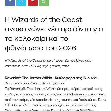
Η Wizards of the Coast
ανακοινώνει νέα προϊόντα για
το καλοκαίρι και το
φθινόπωρο του 2026
Η Wizards of the Coast ανακοίνωσε νέα προϊόντα που
επεκτείνουν το D&D. Ας ρίξουμε μια ματιά:
Ravenloft: The Horrors Within – Κυκλοφορεί στις 16 Ιουνίου
Sourcebook με θεματολογία τρόμου.
Το Ravenloft: The Horrors Within θα προσφέρει περισσότερες
επιλογές για τους παίκτες, όπως νέες subclasses εμπνευσμένες
από τον τρόμο, νέα species, backgrounds και feats τύπου Dark
Gift. Θα περιλαμβάνει επίσης περιεχόμενο γύρω από τους
Darklords και τα Domains of Dread, καθώς και δεκάδες