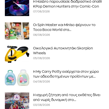
Η Hasbro παρουσίασε διαδραστικό σπαθί
KPop Demon Hunters στην Comic-Con
07/08/2026
Οι Spin Master και Miniso φέρνουν το
Toca Boca World στα...
06/08/2026
Οικολογικό Αυτοκινητάκι Skorpion
Wheels
05/08/2026
Η My Carry Potty εισέρχεται στον χώρο
των αδειοδοτημένων προϊόντων με...
04/08/2026
Η ισχυρή ζήτηση από τους εκθέτες δίνει
από νωρίς δυναμική στο...
03/08/2026