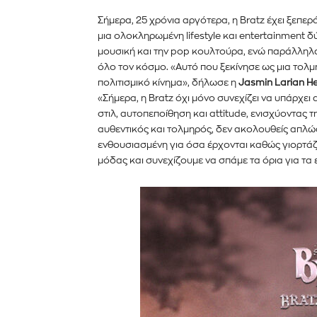
Σήμερα, 25 χρόνια αργότερα, η Bratz έχει ξεπερ
μια ολοκληρωμένη lifestyle και entertainment δ
μουσική και την pop κουλτούρα, ενώ παράλληλα
όλο τον κόσμο. «Αυτό που ξεκίνησε ως μια τολμ
πολιτισμικό κίνημα», δήλωσε η
Jasmin Larian H
«Σήμερα, η Bratz όχι μόνο συνεχίζει να υπάρχει
στιλ, αυτοπεποίθηση και attitude, ενισχύοντας 
αυθεντικός και τολμηρός, δεν ακολουθείς απλώ
ενθουσιασμένη για όσα έρχονται καθώς γιορτά
μόδας και συνεχίζουμε να σπάμε τα όρια για τα
Εγγραφείτε στο Newslett