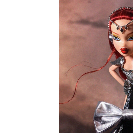
PetshopMarket.gr και ε
πρώτοι για τα νέα προϊόντ
εξελίξεις της αγοράς.
Για να εγγραφείτε, απλώς εισάγετε τη 
κάντε κλικ στο κουμπί εγγραφής παρα
ιδιωτικότητά σας και δεν θα σας στεί
σας είναι ασφαλείς μαζί μας.