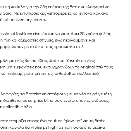
τική κούκλα για την 25η επέτειο της Bratz κυκλοφορεί και
μα Gaia. Με εντυπωσιακές λεπτομέρειες και έντονα κόκκινα
ιδικό anniversary charm.
sion 4 fashion» είναι έτοιμη να γιορτάσει 25 χρόνια φιλίας
n, fun και αξέχαστες στιγμές, ενώ περιλαμβάνει και
ιαμορφώσουν με το δικό τους προσωπικό στιλ.
εμβληματικές Sasha, Cloe, Jade και Yasmin σε νέες,
emium εμφανίσεις που εκσυγχρονίζουν το original στιλ τους
αμικό makeup, μετατρέποντας κάθε doll σε συλλεκτικό
λοφορίες, τα Bratziez επιστρέφουν με μια νέα σειρά γεμάτη
m διατίθεται σε surprise blind box, ενώ οι σπάνιες εκδόσεις
collectible αξία.
ratz ετοιμάζει επίσης ένα couture “glow-up” για τη Bratz
βασική κούκλα θα ντυθεί με high fashion looks από μερικά