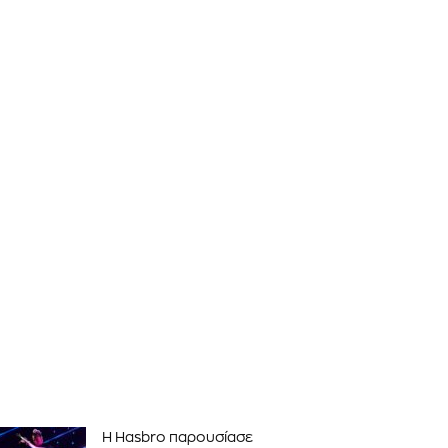
Η Hasbro παρουσίασε