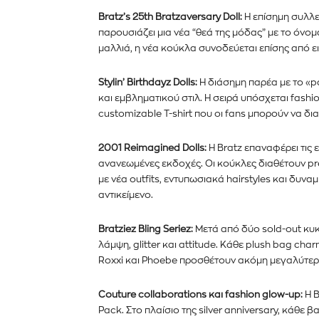
Bratz’s 25th Bratzaversary Doll:
Η επίσημη συλλεκ
παρουσιάζει μια νέα “θεά της μόδας” με το όνο
μαλλιά, η νέα κούκλα συνοδεύεται επίσης από ε
Stylin’ Birthdayz Dolls:
Η διάσημη παρέα με το «pas
και εμβληματικού στιλ. Η σειρά υπόσχεται fashio
customizable T-shirt που οι fans μπορούν να δ
2001 Reimagined Dolls:
Η Bratz επαναφέρει τις 
ανανεωμένες εκδοχές. Οι κούκλες διαθέτουν pr
με νέα outfits, εντυπωσιακά hairstyles και δυν
αντικείμενο.
Bratziez Bling Seriez:
Μετά από δύο sold-out κυκ
λάμψη, glitter και attitude. Κάθε plush bag char
Roxxi και Phoebe προσθέτουν ακόμη μεγαλύτερη 
Couture collaborations και fashion glow-up:
Η B
Pack. Στο πλαίσιο της silver anniversary, κάθε 