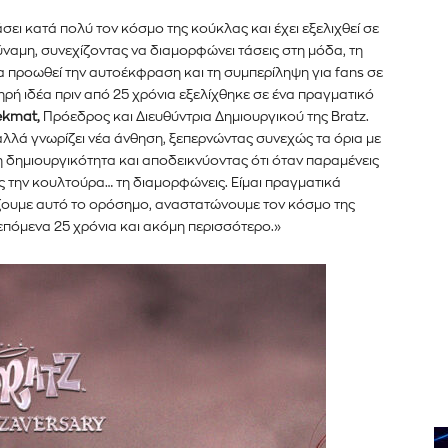
άσει κατά πολύ τον κόσμο της κούκλας και έχει εξελιχθεί σε
ύναμη, συνεχίζοντας να διαμορφώνει τάσεις στη μόδα, τη
 προωθεί την αυτοέκφραση και τη συμπερίληψη για fans σε
ηρή ιδέα πριν από 25 χρόνια εξελίχθηκε σε ένα πραγματικό
ekmat,
Πρόεδρος και Διευθύντρια Δημιουργικού της Bratz.
 αλλά γνωρίζει νέα άνθηση, ξεπερνώντας συνεχώς τα όρια με
τη δημιουργικότητα και αποδεικνύοντας ότι όταν παραμένεις
ς την κουλτούρα… τη διαμορφώνεις. Είμαι πραγματικά
ζουμε αυτό το ορόσημο, αναστατώνουμε τον κόσμο της
 επόμενα 25 χρόνια και ακόμη περισσότερο.»
er του