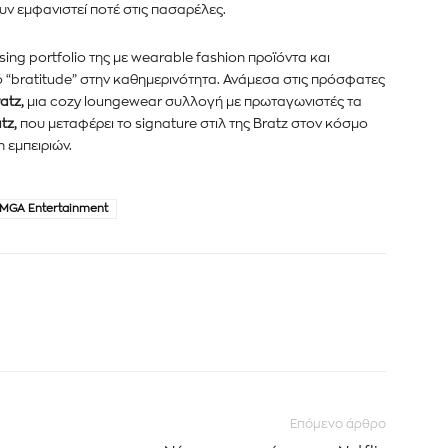
ν εμφανιστεί ποτέ στις πασαρέλες.
nsing portfolio της με wearable fashion προϊόντα και
 “bratitude” στην καθημερινότητα. Ανάμεσα στις πρόσφατες
atz,
μια cozy loungewear συλλογή με πρωταγωνιστές τα
tz,
που μεταφέρει το signature στιλ της Bratz στον κόσμο
n εμπειριών.
MGA Entertainment
Επόμενο άρθρο