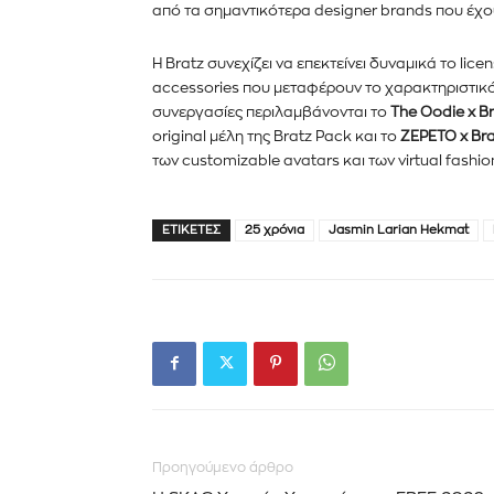
από τα σημαντικότερα designer brands που έχου
Η Bratz συνεχίζει να επεκτείνει δυναμικά το lice
accessories που μεταφέρουν το χαρακτηριστικό
συνεργασίες περιλαμβάνονται το
The Oodie x Br
original μέλη της Bratz Pack και το
ZEPETO x Bra
των customizable avatars και των virtual fashio
ΕΤΙΚΈΤΕΣ
25 χρόνια
Jasmin Larian Hekmat
Προηγούμενο άρθρο