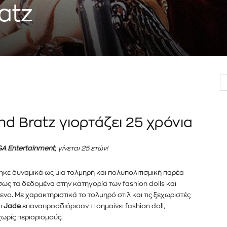
atz
nd Bratz γιορτάζει 25 χρόνια
A Entertainment
, γίνεται 25 ετών!
τηκε δυναμικά ως μια τολμηρή και πολυπολιτισμική παρέα
ως τα δεδομένα στην κατηγορία των fashion dolls και
νο. Με χαρακτηριστικά το τολμηρό στιλ και τις ξεχωριστές
ι
Jade
επαναπροσδιόρισαν τι σημαίνει fashion doll,
ωρίς περιορισμούς.