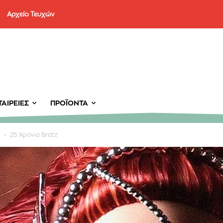
Αρχείο Τευχών
ΑΙΡΕΊΕΣ
ΠΡΟΪΌΝΤΑ
α
25 Χρόνια Bratz