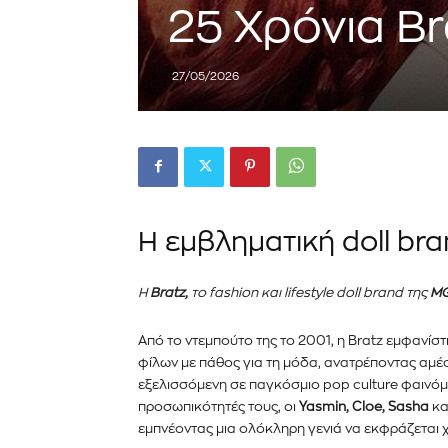
25 Χρόνια Br
27/05/2026
Η εμβληματική doll bra
Η
Bratz,
το fashion και lifestyle doll brand της
MG
Από το ντεμπούτο της το 2001, η Bratz εμφανίσ
φίλων με πάθος για τη μόδα, ανατρέποντας αμέσ
εξελισσόμενη σε παγκόσμιο pop culture φαινόμε
προσωπικότητές τους, οι
Yasmin, Cloe, Sasha
κα
εμπνέοντας μια ολόκληρη γενιά να εκφράζεται χ