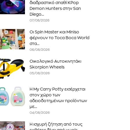
διαδραστικό σπαθί KPop
Demon Hunters στην San
Diego...
07/08/2026
ΕΓΓΡΑΦΉ!
Οι Spin Master και Miniso
φέρνουν το Toca Boca World
αποδέχομαι την
Πολιτική Απορρήτου
.
στα...
06/08/2026
Οικολογικό Αυτοκινητάκι
Skorpion Wheels
05/08/2026
Η My Carry Potty εισέρχεται
στον χώρο των
αδειοδοτημένων προϊόντων
με...
04/08/2026
Η ισχυρή ζήτηση από τους