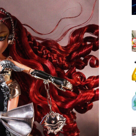
νημερωθείτε
α και τις
διεύθυνση email σας στον ιστότοπό μας ή
κάτω. Μην ανησυχείτε, σεβόμαστε την
Διάβασα και 
λουμε ανεπιθύμητα μηνύματα. Οι πληροφορίες