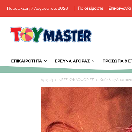
Παρασκευή, 7 Αυγούστου, 2026
Ποιοί είμαστε
Επικοινωνία
ΕΠΙΚΑΙΡΌΤΗΤΑ
ΈΡΕΥΝΑ ΑΓΟΡΆΣ
ΠΡΌΣΩΠΑ & ΕΤ
Αρχική
ΝΕΕΣ ΚΥΚΛΟΦΟΡΙΕΣ
Κούκλες/Λούτριν