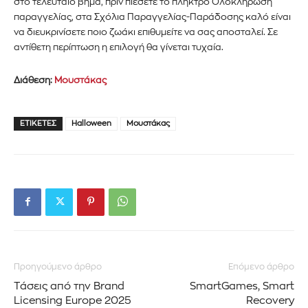
στο τελευταίο βήμα, πριν πιέσετε το πλήκτρο Ολοκλήρωση
παραγγελίας, στα Σχόλια Παραγγελίας-Παράδοσης καλό είναι
να διευκρινίσετε ποιο ζωάκι επιθυμείτε να σας αποσταλεί. Σε
αντίθετη περίπτωση η επιλογή θα γίνεται τυχαία.
Διάθεση:
Μουστάκας
ΕΤΙΚΈΤΕΣ
Halloween
Μουστάκας
Προηγούμενο άρθρο
Επόμενο άρθρο
Τάσεις από την Brand
SmartGames, Smart
Εγγραφείτε στο Newsletter του
Licensing Europe 2025
Recovery