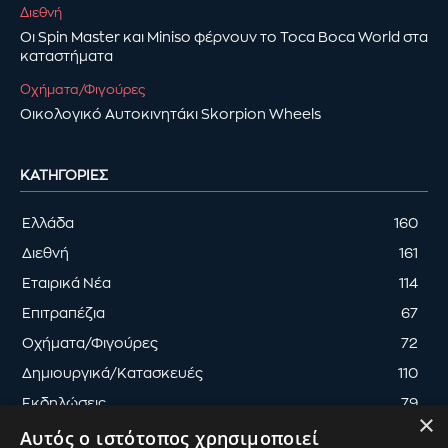
Διεθνή
Οι Spin Master και Miniso φέρνουν το Toca Boca World στα
καταστήματα
Οχήματα/Φιγούρες
Οικολογικό Αυτοκινητάκι Skorpion Wheels
ΚΑΤΗΓΟΡΊΕΣ
Ελλάδα
160
Διεθνή
161
Εταιρικά Νέα
114
Επιτραπέζια
67
Οχήματα/Φιγούρες
72
Δημιουργικά/Κατασκευές
110
Εκδηλώσεις
79
×
Αυτός ο ιστότοπος χρησιμοποιεί