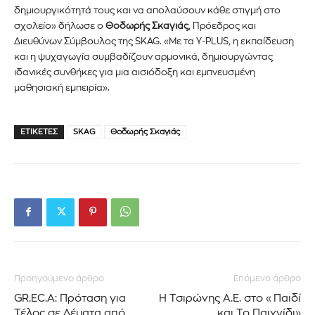
δημιουργικότητά τους και να απολαύσουν κάθε στιγμή στο
σχολείο» δήλωσε ο
Θοδωρής Σκαγιάς
, Πρόεδρος και
Διευθύνων Σύμβουλος της SKAG. «Με τα Y-PLUS, η εκπαίδευση
και η ψυχαγωγία συμβαδίζουν αρμονικά, δημιουργώντας
ιδανικές συνθήκες για μια αισιόδοξη και εμπνευσμένη
μαθησιακή εμπειρία».
ΕΤΙΚΈΤΕΣ
SKAG
Θοδωρής Σκαγιάς
Προηγούμενο άρθρο
Επόμενο άρθρο
GR.EC.A: Πρόταση για
Η Τσιρώνης Α.Ε. στο «Παιδί
Εγγραφείτε στο Newsletter του
Τέλος σε Δέματα από
και Το Παιχνίδι»