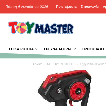
Πέμπτη, 6 Αυγούστου, 2026
Ποιοί είμαστε
Επικοινωνία
Α
ΕΠΙΚΑΙΡΌΤΗΤΑ
ΈΡΕΥΝΑ ΑΓΟΡΆΣ
ΠΡΌΣΩΠΑ & ΕΤ
Αρχική
ΝΕΕΣ ΚΥΚΛΟΦΟΡΙΕΣ
Οχήματα/Φιγούρ