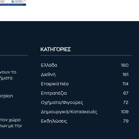
ΚΑΤΗΓΟΡΊΕΣ
Ελλάδα
160
ρνουν το
Διεθνή
161
τήματα
Εταιρικά Νέα
114
Επιτραπέζια
67
orpion
Οχήματα/Φιγούρες
72
Δημιουργικά/Κατασκευές
109
 στον χώρο
Εκδηλώσεις
79
των με την