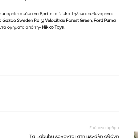
μπορείτε ακόμα να βρείτε τα Nikko Τηλεκατευθυνόμενα:
yota Gazoo Sweden Rally, Velocitrax Forest Green, Ford Puma
ντα οχήματα από την
Nikko Toys
.
Επόμενο άρθρο
Τα Labubu έρχονται στη μεγάλη οθόνη