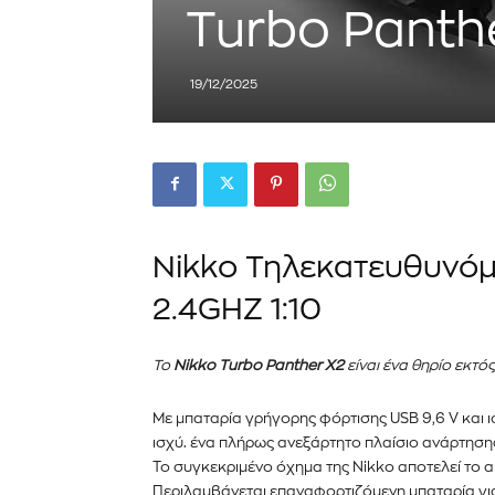
Turbo Panthe
Εγγραφείτε στο Newslett
19/12/2025
PetshopMarket.gr και ε
πρώτοι για τα νέα προϊόντ
εξελίξεις της αγοράς.
Για να εγγραφείτε, απλώς εισάγετε τη 
κάντε κλικ στο κουμπί εγγραφής παρα
Nikko Τηλεκατευθυνόμ
ιδιωτικότητά σας και δεν θα σας στεί
σας είναι ασφαλείς μαζί μας.
2.4GHZ 1:10
Το
Nikko Turbo Panther X2
είναι ένα θηρίο εκτό
Με μπαταρία γρήγορης φόρτισης USB 9,6 V και ι
ισχύ. ένα πλήρως ανεξάρτητο πλαίσιο ανάρτησης
Το συγκεκριμένο όχημα της Nikko αποτελεί το 
Περιλαμβάνεται επαναφορτιζόμενη μπαταρία για