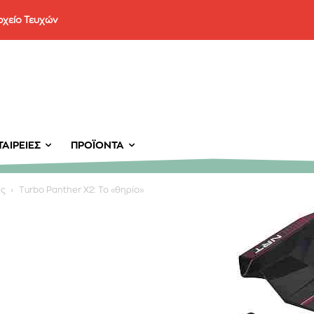
ρχείο Τευχών
ΑΙΡΕΊΕΣ
ΠΡΟΪΌΝΤΑ
ες
Turbo Panther X2: Το «θηρίο»