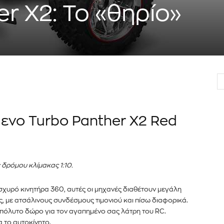
r X2: Το «θηρίο»
er του
νημερωθείτε
α και τις
διεύθυνση email σας στον ιστότοπό μας ή
κάτω. Μην ανησυχείτε, σεβόμαστε την
Διάβασα και 
ενο Turbo Panther X2 Red
λουμε ανεπιθύμητα μηνύματα. Οι πληροφορίες
ς δρόμου κλίμακας 1:10.
σχυρό κινητήρα 360, αυτές οι μηχανές διαθέτουν μεγάλη
, με ατσάλινους συνδέσμους τιμονιού και πίσω διαφορικά.
απόλυτο δώρο για τον αγαπημένο σας λάτρη του RC.
 το αυτοκίνητο.