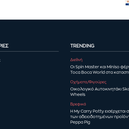
ΙΕΣ
TRENDING
Διεθνή
ε
Οι Spin Master και Miniso φέ
Toca Boca World στα κατασ
Οχήματα/Φιγούρες
Οικολογικό Αυτοκινητάκι Sk
Wheels
Βρεφικά
Η My Carry Potty εισέρχεται
των αδειοδοτημένων προϊόν
Peppa Pig