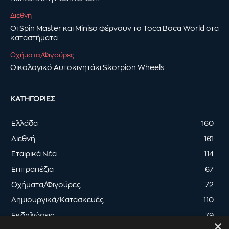
Διεθνή
Οι Spin Master και Miniso φέρνουν το Toca Boca World στα
καταστήματα
Οχήματα/Φιγούρες
Οικολογικό Αυτοκινητάκι Skorpion Wheels
ΚΑΤΗΓΟΡΊΕΣ
Ελλάδα
160
Διεθνή
161
Εταιρικά Νέα
114
Επιτραπέζια
67
Οχήματα/Φιγούρες
72
Δημιουργικά/Κατασκευές
110
Εκδηλώσεις
79
×