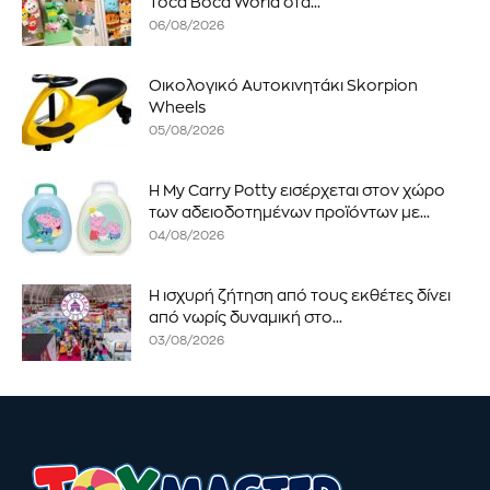
Toca Boca World στα...
06/08/2026
Οικολογικό Αυτοκινητάκι Skorpion
Wheels
05/08/2026
Η My Carry Potty εισέρχεται στον χώρο
των αδειοδοτημένων προϊόντων με...
04/08/2026
Η ισχυρή ζήτηση από τους εκθέτες δίνει
από νωρίς δυναμική στο...
03/08/2026