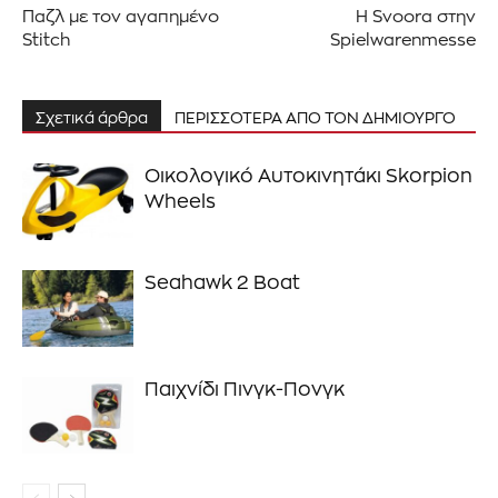
Διάβασα και αποδέχομαι την
Πολιτική Απορρήτου
.
Παζλ με τον αγαπημένο
Η Svoora στην
Stitch
Spielwarenmesse
Σχετικά άρθρα
ΠΕΡΙΣΣΟΤΕΡΑ ΑΠΟ ΤΟΝ ΔΗΜΙΟΥΡΓΟ
Οικολογικό Αυτοκινητάκι Skorpion
Wheels
Seahawk 2 Boat
Παιχνίδι Πινγκ-Πονγκ