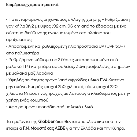
Επιμέρους χαρακτηριστικά:
• Πατενταρισμένος μηχανισμός αλλαγής χρήσης – Ρυθμιζόμενη
γονική λαβή 2 με ύψος (92 cm, 96 cm από το έδαφος) με ένα
σύστημα διεύθυνσης ενσωματωμένο στο πλαίσιο του
αμαξώματος.
• Αποσπώμενη και ρυθμιζόμενη ηλιοπροστασία UV (UPF 50+)
από πολυεστέρα
• Ρυθμιζόμενο κάθισμα σε 2 θέσεις κατασκευασμένο από
μαλακό TPR και μπάρα ασφαλείας. Ζώνη ασφαλείας 5 σημείων
με μαλακά μαξιλαράκια
• Υψηλής ποιότητας τροχοί από αφρώδες υλικό EVA ώστε να
μην σκάνε. Εμπρός τροχοί 250 χιλιοστά, πίσω τροχοί 220
χιλιοστά Μπροστινός τροχός με λειτουργία κλειδώματος με την
χρήση ενός κουμπιού
• Αφαιρούμενο υποπόδιο από μαλακό υλικό.
Τα προϊόντα της
Globber
διατίθενται αποκλειστικά από την
εταιρεία
Γ.Ν. Μουστάκας ΑΕΒΕ
για την Ελλάδα και την Κύπρο.
Εγγραφείτε στο Newsletter του