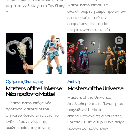
Mattel παρουσίασε μια
σειρά παιχνιδιών για το Toy Story
ολοκληρωμένη σειρά προϊόντων
5...
εμπνευσμένη από την
επερχόμενη live-action
κινηματογραφική ταινία...
Οχήματα/Φιγούρες
Διεθνή
Masters of the Universe:
Masters of the Universe
Νέα προϊόντα Mattel
Masters of the Universe:
Η Mattel παρουσιάζει νέα
Απελευθερώστε τη δύναμη των
προϊόντα Masters of the
παιχνιδιών! Η Mattel
Universe Καθώς εντείνεται το
απελευθερώνει τη δύναμη της
ενδιαφέρον ενόψει της
Eternia με μια διευρυμένη σειρά
κυκλοφορίας της ταινίας
προϊόντων πολλαπλών