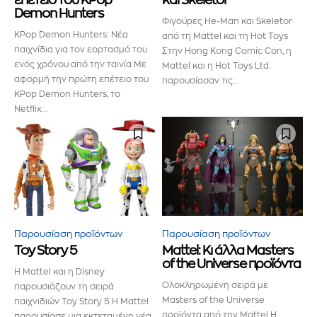
επέτειο του KPop
και Skeletor
προϊόντα και τις εξελίξεις της
Demon Hunters
Φιγούρες He-Man και Skeletor
αγοράς.
KPop Demon Hunters: Νέα
από τη Mattel και τη Hot Toys
παιχνίδια για τον εορτασμό του
Στην Hong Kong Comic Con, η
Για να εγγραφείτε, απλώς εισάγετε τη διεύθυνση email σας
ενός χρόνου από την ταινία Με
Mattel και η Hot Toys Ltd.
στον ιστότοπό μας ή κάντε κλικ στο κουμπί εγγραφής
αφορμή την πρώτη επέτειο του
παρουσίασαν τις...
παρακάτω. Μην ανησυχείτε, σεβόμαστε την ιδιωτικότητά σας
KPop Demon Hunters, το
και δεν θα σας στείλουμε ανεπιθύμητα μηνύματα. Οι
Netflix...
πληροφορίες σας είναι ασφαλείς μαζί μας.
ΕΓΓΡΑΦΉ!
Παρουσίαση προϊόντων
Παρουσίαση προϊόντων
Toy Story 5
Mattel: Κι άλλα Masters
Διάβασα και αποδέχομαι την
Πολιτική Απορρήτου
.
of the Universe προϊόντα
Η Mattel και η Disney
Ολοκληρωμένη σειρά με
παρουσιάζουν τη σειρά
Masters of the Universe
παιχνιδιών Toy Story 5 Η Mattel
προϊόντα από την Mattel Η
παρουσίασε μια εκτεταμένη νέα