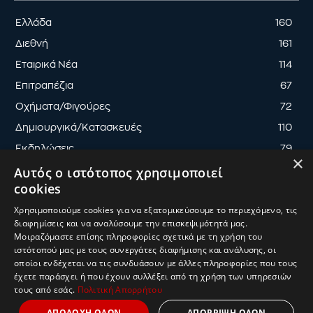
Ελλάδα
160
Διεθνή
161
Εταιρικά Νέα
114
Επιτραπέζια
67
Οχήματα/Φιγούρες
72
Δημιουργικά/Κατασκευές
110
Εκδηλώσεις
79
×
Αυτός ο ιστότοπος χρησιμοποιεί
cookies
Χρησιμοποιούμε cookies για να εξατομικεύσουμε το περιεχόμενο, τις
διαφημίσεις και να αναλύσουμε την επισκεψιμότητά μας.
ΟΡΟΙ ΧΡΗΣΗΣ
ΠΟΛΙΤΙΚΗ ΑΠΟΡΡΗΤΟΥ
Μοιραζόμαστε επίσης πληροφορίες σχετικά με τη χρήση του
ΔΙΑΧΕΙΡΙΣΗ ΑΠΟΡΡΗΤΟΥ
ιστότοπού μας με τους συνεργάτες διαφήμισης και ανάλυσης, οι
οποίοι ενδέχεται να τις συνδυάσουν με άλλες πληροφορίες που τους
© 2025
ToyMaster
| Κατασκευή & Ανάπτυξη
UThink
έχετε παράσχει ή που έχουν συλλέξει από τη χρήση των υπηρεσιών
τους από εσάς.
Πολιτική Απορρήτου
ΑΠΟΔΟΧΗ ΟΛΩΝ
ΑΠΟΡΡΙΨΗ ΟΛΩΝ