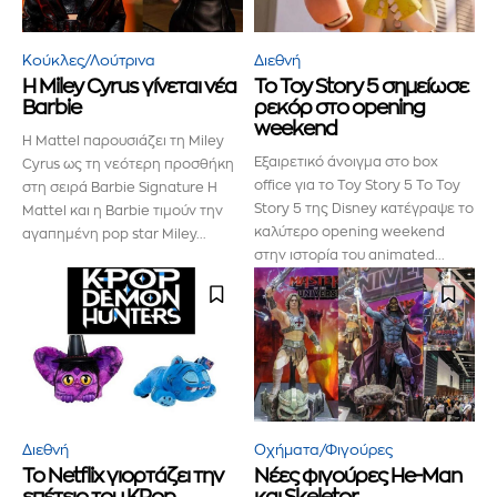
Κούκλες/Λούτρινα
Διεθνή
Η Miley Cyrus γίνεται νέα
Το Toy Story 5 σημείωσε
Barbie
ρεκόρ στο opening
weekend
Η Mattel παρουσιάζει τη Miley
Εξαιρετικό άνοιγμα στο box
Cyrus ως τη νεότερη προσθήκη
office για το Toy Story 5 Το Toy
στη σειρά Barbie Signature Η
Story 5 της Disney κατέγραψε το
Mattel και η Barbie τιμούν την
καλύτερο opening weekend
αγαπημένη pop star Miley...
στην ιστορία του animated...
Εγγραφείτε στο Newsletter του
PetshopMarket.gr και
Διεθνή
Οχήματα/Φιγούρες
ενημερωθείτε πρώτοι για τα νέα
Το Netflix γιορτάζει την
Νέες φιγούρες He-Man