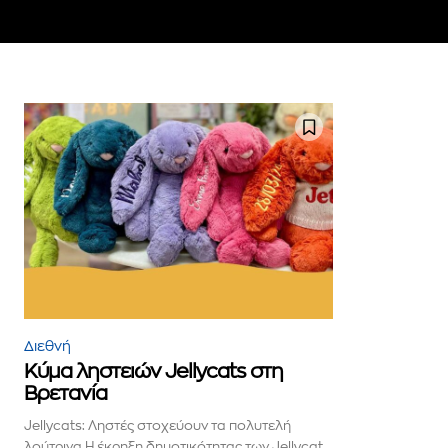
Για να εγγραφείτε, απλώς εισάγετε τη 
κάντε κλικ στο κουμπί εγγραφής παρα
ιδιωτικότητά σας και δεν θα σας στεί
σας είναι ασφαλείς μαζί μας.
Διεθνή
Κύμα ληστειών Jellycats στη
Βρετανία
Jellycats: Ληστές στοχεύουν τα πολυτελή
λούτρινα Η έκρηξη δημοτικότητας των Jellycat