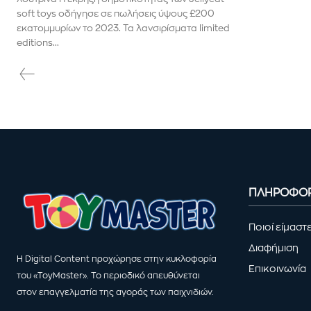
soft toys οδήγησε σε πωλήσεις ύψους £200
εκατομμυρίων το 2023. Τα λανσιρίσματα limited
editions...
ΠΛΗΡΟΦΟΡ
Ποιοί είμαστ
Διαφήμιση
Η Digital Content προχώρησε στην κυκλοφορία
Επικοινωνία
του «ToyMaster». Το περιοδικό απευθύνεται
στον επαγγελματία της αγοράς των παιχνιδιών.