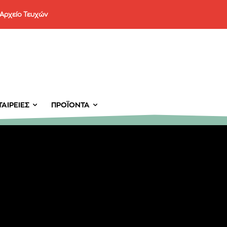
Αρχείο Τευχών
ΑΙΡΕΊΕΣ
ΠΡΟΪΌΝΤΑ
er του
νημερωθείτε
α και τις