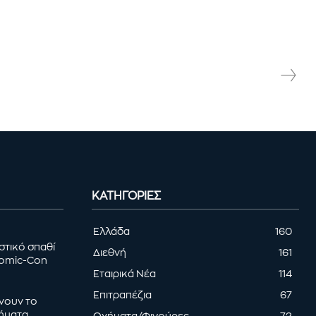
ΚΑΤΗΓΟΡΊΕΣ
Ελλάδα
160
στικό σπαθί
Διεθνή
161
Comic-Con
Εταιρικά Νέα
114
Επιτραπέζια
67
ρνουν το
τήματα