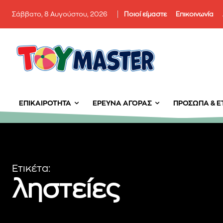
Σάββατο, 8 Αυγούστου, 2026
Ποιοί είμαστε
Επικοινωνία
ΕΠΙΚΑΙΡΌΤΗΤΑ
ΈΡΕΥΝΑ ΑΓΟΡΆΣ
ΠΡΌΣΩΠΑ & ΕΤ
Εγγραφείτε στο Newslett
Ετικέτα:
PetshopMarket.gr και ε
ληστείες
πρώτοι για τα νέα προϊόντ
εξελίξεις της αγοράς.