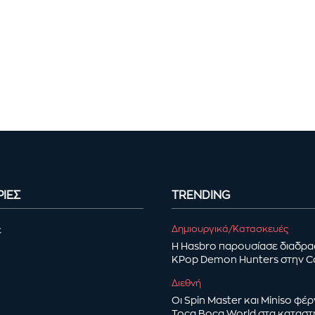
ΙΕΣ
TRENDING
Δημιουργικά/Κατασκευές
ε
Η Hasbro παρουσίασε διαδρα
KPop Demon Hunters στην 
Διεθνή
Οι Spin Master και Miniso φέ
Toca Boca World στα κατασ