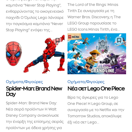
The Lord of the Rings: Minas
καμπάνια “Never Stop Playing”,
Tirith Σε συνεργασία με τη
ενθαρρύνοντας το οικογενειακό
Warner Bros. Discovery, η The
παιχνίδι Ο Όμιλος Lego λάνσαρε
LEGO Group παρουσίασε το
την παγκόσμια καμπάνια “Never
LEGO Icons Minas Tirith, ένα...
Stop Playing” ενόψει της...
Οχήματα/Φιγούρες
Οχήματα/Φιγούρες
Spider-Man: Brand New
Νέα σετ Lego One Piece
Day
Βίρα τις άγκυρες για το Lego
Spider-Man: Brand New Day:
One Piece! Η Lego Group, σε
Νέα σειρά προϊόντων Η Walt
συνεργασία με το Netflix και την
Disney Company ανακοίνωσε
Tomorrow Studios, αποκάλυψε
την έναρξη της επίσημης σειράς
έξι νέα σετ Lego...
προϊόντων με άδεια χρήσης για