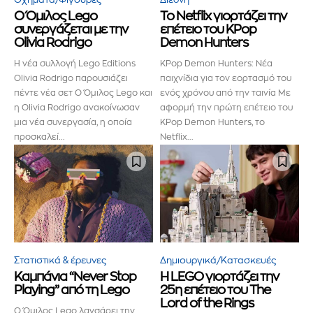
Ο Όμιλος Lego
Το Netflix γιορτάζει την
αγοράς.
συνεργάζεται με την
επέτειο του KPop
Olivia Rodrigo
Demon Hunters
Για να εγγραφείτε, απλώς εισάγετε τη διεύθυνση email σας
Η νέα συλλογή Lego Editions
KPop Demon Hunters: Νέα
στον ιστότοπό μας ή κάντε κλικ στο κουμπί εγγραφής
Olivia Rodrigo παρουσιάζει
παιχνίδια για τον εορτασμό του
παρακάτω. Μην ανησυχείτε, σεβόμαστε την ιδιωτικότητά σας
πέντε νέα σετ Ο Όμιλος Lego και
ενός χρόνου από την ταινία Με
και δεν θα σας στείλουμε ανεπιθύμητα μηνύματα. Οι
η Olivia Rodrigo ανακοίνωσαν
αφορμή την πρώτη επέτειο του
πληροφορίες σας είναι ασφαλείς μαζί μας.
μια νέα συνεργασία, η οποία
KPop Demon Hunters, το
προσκαλεί...
Netflix...
ΕΓΓΡΑΦΉ!
Διάβασα και αποδέχομαι την
Πολιτική Απορρήτου
.
Στατιστικά & έρευνες
Δημιουργικά/Κατασκευές
Καμπάνια “Never Stop
Η LEGO γιορτάζει την
Playing” από τη Lego
25η επέτειο του The
Lord of the Rings
Ο Όμιλος Lego λανσάρει την