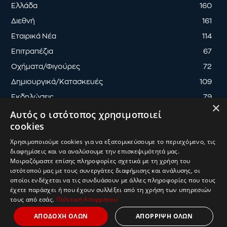
Ελλάδα
160
Διεθνή
161
Εταιρικά Νέα
114
Επιτραπέζια
67
Οχήματα/Φιγούρες
72
Δημιουργικά/Κατασκευές
109
Εκδηλώσεις
79
×
Αυτός ο ιστότοπος χρησιμοποιεί
cookies
Χρησιμοποιούμε cookies για να εξατομικεύσουμε το περιεχόμενο, τις
διαφημίσεις και να αναλύσουμε την επισκεψιμότητά μας.
ΟΡΟΙ ΧΡΗΣΗΣ
ΠΟΛΙΤΙΚΗ ΑΠΟΡΡΗΤΟΥ
Μοιραζόμαστε επίσης πληροφορίες σχετικά με τη χρήση του
ΔΙΑΧΕΙΡΙΣΗ ΑΠΟΡΡΗΤΟΥ
ιστότοπού μας με τους συνεργάτες διαφήμισης και ανάλυσης, οι
οποίοι ενδέχεται να τις συνδυάσουν με άλλες πληροφορίες που τους
© 2025
ToyMaster
| Κατασκευή & Ανάπτυξη
UThink
έχετε παράσχει ή που έχουν συλλέξει από τη χρήση των υπηρεσιών
τους από εσάς.
Πολιτική Απορρήτου
ΑΠΟΔΟΧΗ ΟΛΩΝ
ΑΠΟΡΡΙΨΗ ΟΛΩΝ