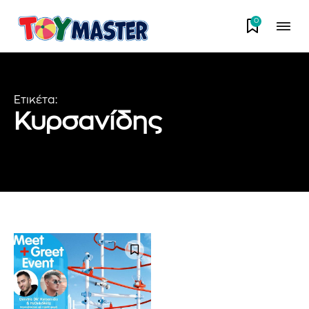
0
Ετικέτα:
Κυρσανίδης
Εγγραφείτε στο Newsletter του
PetshopMarket.gr και
ενημερωθείτε πρώτοι για τα νέα
προϊόντα και τις εξελίξεις της
αγοράς.
Για να εγγραφείτε, απλώς εισάγετε τη διεύθυνση email σας
στον ιστότοπό μας ή κάντε κλικ στο κουμπί εγγραφής
παρακάτω. Μην ανησυχείτε, σεβόμαστε την ιδιωτικότητά σας