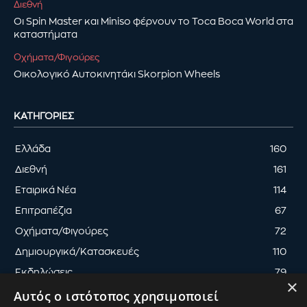
Διεθνή
Οι Spin Master και Miniso φέρνουν το Toca Boca World στα
καταστήματα
Οχήματα/Φιγούρες
Οικολογικό Αυτοκινητάκι Skorpion Wheels
ΚΑΤΗΓΟΡΊΕΣ
Ελλάδα
160
Διεθνή
161
Εταιρικά Νέα
114
Επιτραπέζια
67
Οχήματα/Φιγούρες
72
Δημιουργικά/Κατασκευές
110
Εκδηλώσεις
79
×
Αυτός ο ιστότοπος χρησιμοποιεί