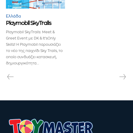
και δεν θα σας στείλουμε ανεπιθύμητα μηνύματα. Οι
πληροφορίες σας είναι ασφαλείς μαζί μας.
Ελλάδα
Playmobil SkyTrails
Playmobil SkyTrails: Meet &
Greet Event με DK & It’sOnly
Skillz! Η Playmobil παρουσιάζει
ΕΓΓΡΑΦΉ!
το νέο της παιχνίδι Sky Trails, το
οποίο συνδυάζει κατασκευή,
δημιουργικότητα...
Διάβασα και αποδέχομαι την
Πολιτική Απορρήτου
.