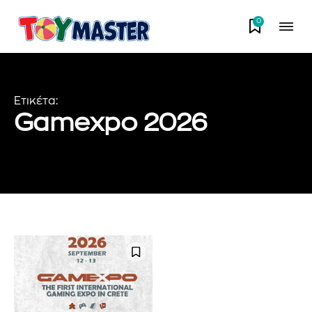
0
Ετικέτα:
Gamexpo 2026
Εγγραφείτε στο Newsletter του
PetshopMarket.gr και
ενημερωθείτε πρώτοι για τα νέα
προϊόντα και τις εξελίξεις της
αγοράς.
Για να εγγραφείτε, απλώς εισάγετε τη διεύθυνση email σας
στον ιστότοπό μας ή κάντε κλικ στο κουμπί εγγραφής