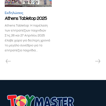
και δεν θα σας στείλουμε ανεπιθύμητα μηνύματα. Οι
πληροφορίες σας είναι ασφαλείς μαζί μας.
Εκδηλώσεις
Athens Tabletop 2025
Athens Tabletop: Η παρέλαση
των επιτραπέζιων παιχνιδιών
Στις 26 και 27 Απριλίου 2025
ΕΓΓΡΑΦΉ!
έλαβε χώρα για δεύτερη χρονιά
το μεγάλο συνέδριο για τα
επιτραπέζια παιχνίδια...
Διάβασα και αποδέχομαι την
Πολιτική Απορρήτου
.