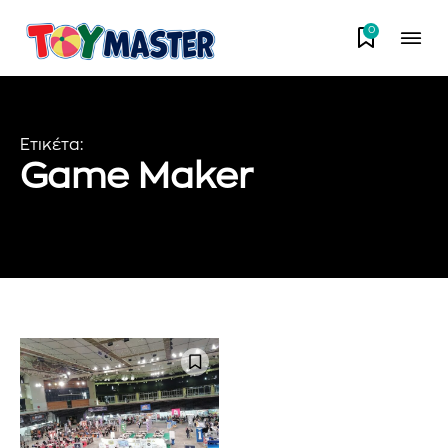
0
Ετικέτα:
Game Maker
Εγγραφείτε στο Newsletter του
PetshopMarket.gr και
ενημερωθείτε πρώτοι για τα νέα
προϊόντα και τις εξελίξεις της
αγοράς.
Για να εγγραφείτε, απλώς εισάγετε τη διεύθυνση email σας
στον ιστότοπό μας ή κάντε κλικ στο κουμπί εγγραφής
παρακάτω. Μην ανησυχείτε, σεβόμαστε την ιδιωτικότητά σας