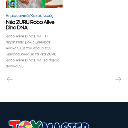
παρακάτω. Μην ανησυχείτε, σεβόμαστε την ιδιωτικότητά σας
και δεν θα σας στείλουμε ανεπιθύμητα μηνύματα. Οι
πληροφορίες σας είναι ασφαλείς μαζί μας.
Δημιουργικά/Κατασκευές
Νέα ZURU Robo Alive
Dino DNA
Robo Alive Dino DNA – Η
περιπέτεια μόλις ξεκίνησε!
Ανακάλυψε τον κόσμο των
ΕΓΓΡΑΦΉ!
δεινοσαύρων με τα νέα ZURU
Robo Alive Dino DNA! Τα παιδιά
Διάβασα και αποδέχομαι την
Πολιτική Απορρήτου
.
ανοίγουν...