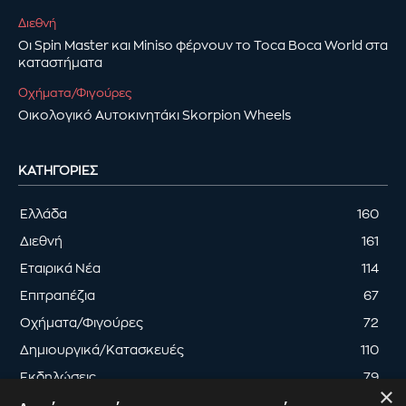
Διεθνή
Οι Spin Master και Miniso φέρνουν το Toca Boca World στα
καταστήματα
Οχήματα/Φιγούρες
Οικολογικό Αυτοκινητάκι Skorpion Wheels
ΚΑΤΗΓΟΡΊΕΣ
Ελλάδα
160
Διεθνή
161
Εταιρικά Νέα
114
Επιτραπέζια
67
Οχήματα/Φιγούρες
72
Δημιουργικά/Κατασκευές
110
Εκδηλώσεις
79
×