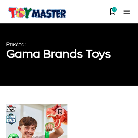
0
Ετικέτα:
Gama Brands Toys
Εγγραφείτε στο Newsletter του
PetshopMarket.gr και
ενημερωθείτε πρώτοι για τα νέα
προϊόντα και τις εξελίξεις της
αγοράς.
Για να εγγραφείτε, απλώς εισάγετε τη διεύθυνση email σας
στον ιστότοπό μας ή κάντε κλικ στο κουμπί εγγραφής