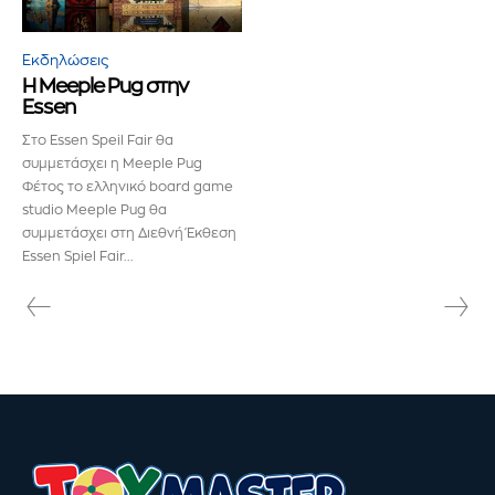
παρακάτω. Μην ανησυχείτε, σεβόμαστε την ιδιωτικότητά σας
και δεν θα σας στείλουμε ανεπιθύμητα μηνύματα. Οι
πληροφορίες σας είναι ασφαλείς μαζί μας.
Εκδηλώσεις
Η Meeple Pug στην
Essen
Στο Essen Speil Fair θα
συμμετάσχει η Meeple Pug
Φέτος το ελληνικό board game
ΕΓΓΡΑΦΉ!
studio Meeple Pug θα
συμμετάσχει στη Διεθνή Έκθεση
Διάβασα και αποδέχομαι την
Πολιτική Απορρήτου
.
Essen Spiel Fair...