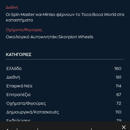
Διεθνή
Οι Spin Master και Miniso φέρνουν το Toca Boca World στα
καταστήματα
Οχήματα/Φιγούρες
Οικολογικό Αυτοκινητάκι Skorpion Wheels
ΚΑΤΗΓΟΡΊΕΣ
Ελλάδα
160
Διεθνή
161
Εταιρικά Νέα
114
Επιτραπέζια
67
Οχήματα/Φιγούρες
72
Δημιουργικά/Κατασκευές
110
Εκδηλώσεις
79
×