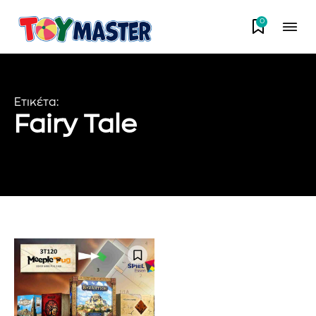
0
Ετικέτα:
Fairy Tale
Εγγραφείτε στο Newsletter του
PetshopMarket.gr και
ενημερωθείτε πρώτοι για τα νέα
προϊόντα και τις εξελίξεις της
αγοράς.
Για να εγγραφείτε, απλώς εισάγετε τη διεύθυνση email σας
στον ιστότοπό μας ή κάντε κλικ στο κουμπί εγγραφής