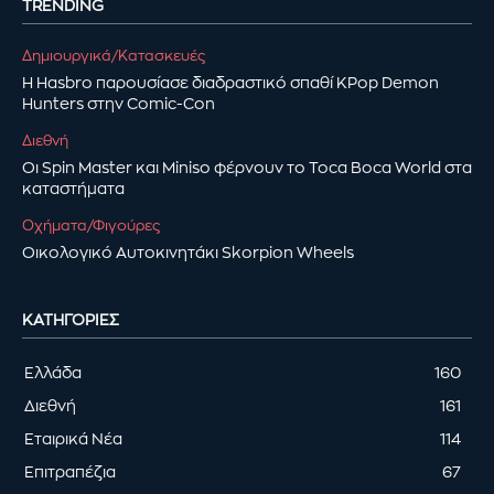
TRENDING
Δημιουργικά/Κατασκευές
Η Hasbro παρουσίασε διαδραστικό σπαθί KPop Demon
Hunters στην Comic-Con
Διεθνή
Οι Spin Master και Miniso φέρνουν το Toca Boca World στα
καταστήματα
Οχήματα/Φιγούρες
Οικολογικό Αυτοκινητάκι Skorpion Wheels
ΚΑΤΗΓΟΡΊΕΣ
Ελλάδα
160
Διεθνή
161
Εταιρικά Νέα
114
Επιτραπέζια
67