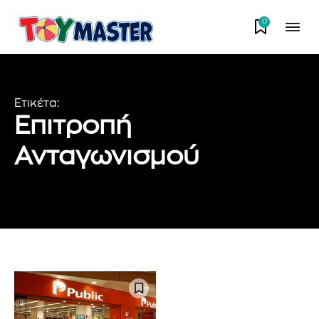
0
Ετικέτα:
Επιτροπή
Ανταγωνισμού
Εγγραφείτε στο Newsletter του
PetshopMarket.gr και
ενημερωθείτε πρώτοι για τα νέα
προϊόντα και τις εξελίξεις της
αγοράς.