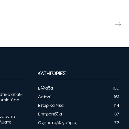
ΚΑΤΗΓΟΡΊΕΣ
Ελλάδα
160
στικό σπαθί
Διεθνή
161
Comic-Con
Εταιρικά Νέα
114
Επιτραπέζια
67
ρνουν το
τήματα
Οχήματα/Φιγούρες
72