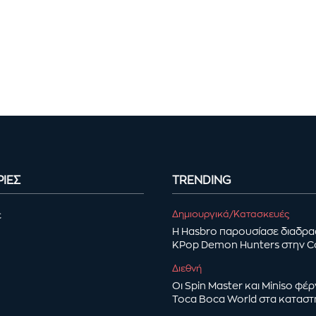
ΙΕΣ
TRENDING
Δημιουργικά/Κατασκευές
ε
Η Hasbro παρουσίασε διαδρα
KPop Demon Hunters στην 
Διεθνή
Οι Spin Master και Miniso φέ
Toca Boca World στα κατασ