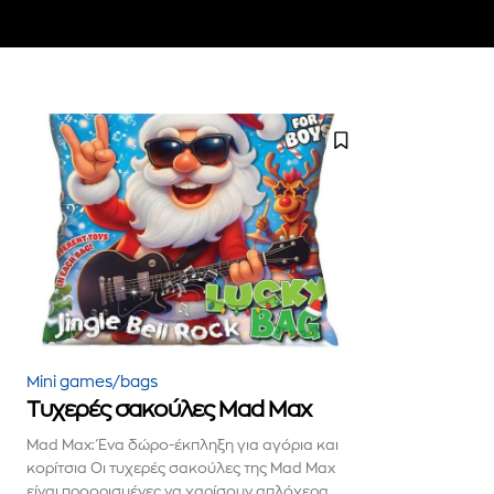
Για να εγγραφείτε, απλώς εισάγετε τη 
κάντε κλικ στο κουμπί εγγραφής παρα
ιδιωτικότητά σας και δεν θα σας στεί
σας είναι ασφαλείς μαζί μας.
Mini games/bags
Τυχερές σακούλες Mad Max
Mad Max: Ένα δώρο-έκπληξη για αγόρια και
κορίτσια Οι τυχερές σακούλες της Mad Max
είναι προορισμένες να χαρίσουν απλόχερα