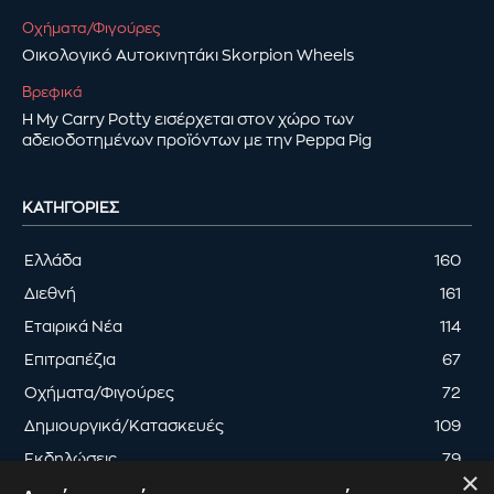
Οχήματα/Φιγούρες
Οικολογικό Αυτοκινητάκι Skorpion Wheels
Βρεφικά
Η My Carry Potty εισέρχεται στον χώρο των
αδειοδοτημένων προϊόντων με την Peppa Pig
ΚΑΤΗΓΟΡΊΕΣ
Ελλάδα
160
Διεθνή
161
Εταιρικά Νέα
114
Επιτραπέζια
67
Οχήματα/Φιγούρες
72
Δημιουργικά/Κατασκευές
109
Εκδηλώσεις
79
×