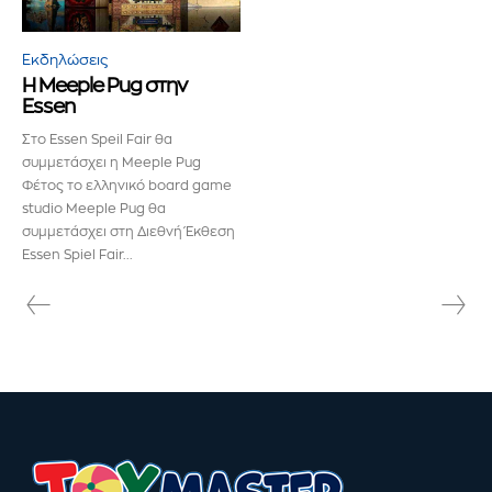
παρακάτω. Μην ανησυχείτε, σεβόμαστε την ιδιωτικότητά σας
και δεν θα σας στείλουμε ανεπιθύμητα μηνύματα. Οι
πληροφορίες σας είναι ασφαλείς μαζί μας.
Εκδηλώσεις
Η Meeple Pug στην
Essen
Στο Essen Speil Fair θα
συμμετάσχει η Meeple Pug
Φέτος το ελληνικό board game
ΕΓΓΡΑΦΉ!
studio Meeple Pug θα
συμμετάσχει στη Διεθνή Έκθεση
Διάβασα και αποδέχομαι την
Πολιτική Απορρήτου
.
Essen Spiel Fair...