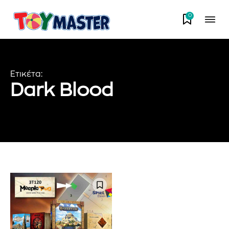
0
Ετικέτα:
Dark Blood
Εγγραφείτε στο Newsletter του
PetshopMarket.gr και
ενημερωθείτε πρώτοι για τα νέα
προϊόντα και τις εξελίξεις της
αγοράς.
Για να εγγραφείτε, απλώς εισάγετε τη διεύθυνση email σας
στον ιστότοπό μας ή κάντε κλικ στο κουμπί εγγραφής