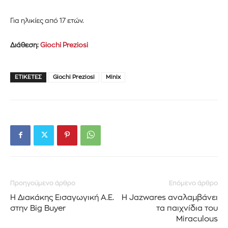
Για ηλικίες από 17 ετών.
Διάθεση:
Giochi Preziosi
ΕΤΙΚΈΤΕΣ
Giochi Preziosi
Minix
Προηγούμενο άρθρο
Επόμενο άρθρο
Η Διακάκης Εισαγωγική Α.Ε.
Η Jazwares αναλαμβάνει
στην Big Buyer
τα παιχνίδια του
Εγγραφείτε στο Newsletter του
Miraculous