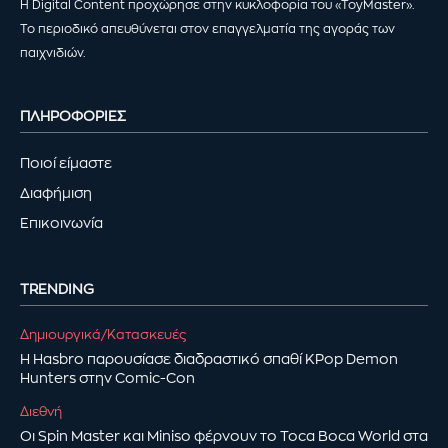
Η Digital Content προχώρησε στην κυκλοφορία του «ToyMaster».
Το περιοδικό απευθύνεται στον επαγγελματία της αγοράς των
παιχνιδιών.
ΠΛΗΡΟΦΟΡΙΕΣ
Ποιοί είμαστε
Διαφήμιση
Επικοινωνία
TRENDING
Δημιουργικά/Κατασκευές
Η Hasbro παρουσίασε διαδραστικό σπαθί KPop Demon
Hunters στην Comic-Con
Διεθνή
Οι Spin Master και Miniso φέρνουν το Toca Boca World στα