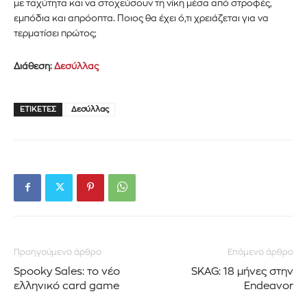
με ταχύτητα και να στοχεύσουν τη νίκη μέσα από στροφές,
εμπόδια και απρόοπτα. Ποιος θα έχει ό,τι χρειάζεται για να
τερματίσει πρώτος;
Διάθεση:
Δεσύλλας
ΕΤΙΚΈΤΕΣ
Δεσύλλας
Προηγούμενο άρθρο
Επόμενο άρθρο
Spooky Sales: το νέο
SKAG: 18 μήνες στην
Εγγραφείτε στο Newsletter του
ελληνικό card game
Endeavor