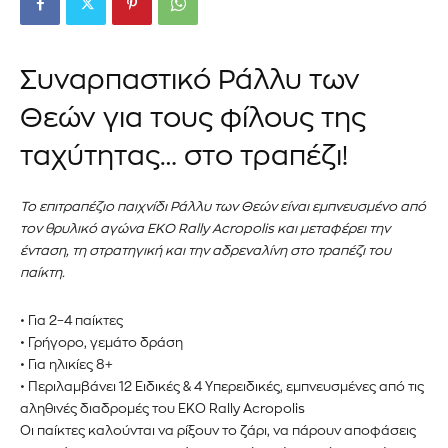
Συναρπαστικό Ράλλυ των
Θεών για τους φίλους της
ταχύτητας… στο τραπέζι!
Το επιτραπέζιο παιχνίδι Ράλλυ των Θεών είναι εμπνευσμένο από
τον θρυλικό αγώνα EKO Rally Acropolis και μεταφέρει την
ένταση, τη στρατηγική και την αδρεναλίνη στο τραπέζι του
παίκτη.
• Για 2–4 παίκτες
• Γρήγορο, γεμάτο δράση
• Για ηλικίες 8+
• Περιλαμβάνει 12 Ειδικές & 4 Υπερειδικές, εμπνευσμένες από τις
αληθινές διαδρομές του EKO Rally Acropolis
Οι παίκτες καλούνται να ρίξουν το ζάρι, να πάρουν αποφάσεις