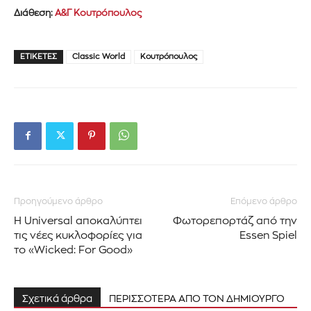
Διάθεση:
Α&Γ Κουτρόπουλος
ΕΤΙΚΈΤΕΣ
Classic World
Κουτρόπουλος
Προηγούμενο άρθρο
Επόμενο άρθρο
Η Universal αποκαλύπτει
Φωτορεπορτάζ από την
τις νέες κυκλοφορίες για
Essen Spiel
το «Wicked: For Good»
Εγγραφείτε στο Newsletter του
PetshopMarket.gr και
Σχετικά άρθρα
ΠΕΡΙΣΣΟΤΕΡΑ ΑΠΟ ΤΟΝ ΔΗΜΙΟΥΡΓΟ