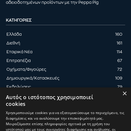
αδειοδοτημένων προϊόντων με την Peppa Pig
ΚΑΤΗΓΟΡΊΕΣ
Ελλάδα
160
Διεθνή
161
Εταιρικά Νέα
114
Επιτραπέζια
67
Οχήματα/Φιγούρες
72
Δημιουργικά/Κατασκευές
109
Εκδηλώσεις
79
×
Αυτός ο ιστότοπος χρησιμοποιεί
cookies
Χρησιμοποιούμε cookies για να εξατομικεύσουμε το περιεχόμενο, τις
διαφημίσεις και να αναλύσουμε την επισκεψιμότητά μας.
ΟΡΟΙ ΧΡΗΣΗΣ
ΠΟΛΙΤΙΚΗ ΑΠΟΡΡΗΤΟΥ
Μοιραζόμαστε επίσης πληροφορίες σχετικά με τη χρήση του
ΔΙΑΧΕΙΡΙΣΗ ΑΠΟΡΡΗΤΟΥ
ιστότοπού μας με τους συνεργάτες διαφήμισης και ανάλυσης, οι