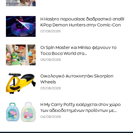
Η Hasbro παρουσίασε διαδραστικό σπαθί
KPop Demon Hunters στην Comic-Con
07/08/2026
Οι Spin Master και Miniso φέρνουν το
Toca Boca World στα...
06/08/2026
Οικολογικό Αυτοκινητάκι Skorpion
Wheels
05/08/2026
Η My Carry Potty εισέρχεται στον χώρο
των αδειοδοτημένων προϊόντων με...
04/08/2026