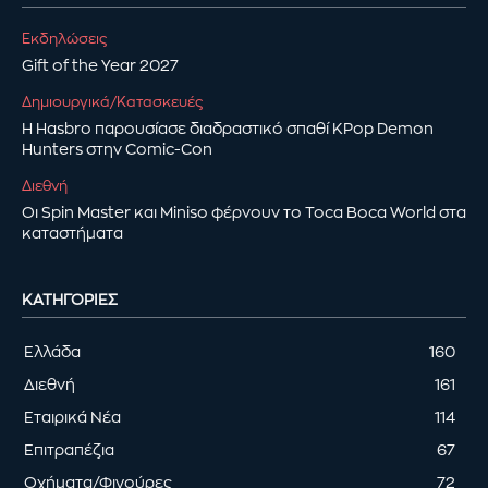
Εκδηλώσεις
Gift of the Year 2027
Δημιουργικά/Κατασκευές
Η Hasbro παρουσίασε διαδραστικό σπαθί KPop Demon
Hunters στην Comic-Con
Διεθνή
Οι Spin Master και Miniso φέρνουν το Toca Boca World στα
καταστήματα
ΚΑΤΗΓΟΡΊΕΣ
Ελλάδα
160
Διεθνή
161
Εταιρικά Νέα
114
Επιτραπέζια
67
Οχήματα/Φιγούρες
72