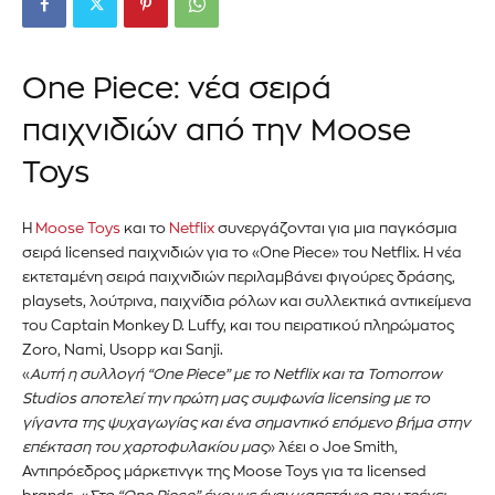
One Piece: νέα σειρά
παιχνιδιών από την Moose
Toys
Η
Moose Toys
και το
Netflix
συνεργάζονται για μια παγκόσμια
σειρά licensed παιχνιδιών για το «One Piece» του Netflix. Η νέα
εκτεταμένη σειρά παιχνιδιών περιλαμβάνει φιγούρες δράσης,
playsets, λούτρινα, παιχνίδια ρόλων και συλλεκτικά αντικείμενα
του Captain Monkey D. Luffy, και του πειρατικού πληρώματος
Zoro, Nami, Usopp και Sanji.
«
Αυτή η συλλογή “One Piece” με το Netflix και τα Tomorrow
Studios αποτελεί την πρώτη μας συμφωνία licensing με το
γίγαντα της ψυχαγωγίας και ένα σημαντικό επόμενο βήμα στην
επέκταση του χαρτοφυλακίου μας
» λέει ο Joe Smith,
Αντιπρόεδρος μάρκετινγκ της Moose Toys για τα licensed