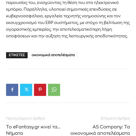
παρουσίας του, ενισχύοντας τη θέση του στο ηλεκτρονικό
εμπόριο. Παράλληλα, υλοποιεί σημαντικές επενδύσεις σε
κυβερνοασφάλεια, εργαλεία τεχνητής νοημοσύνης και τον
εκσυγχρονισμό του ERP συστήματος, με στόχο τη βελτίωση της
αγοραστικής εμπειρίας, την αποτελεσματικότερη λήψη
αποφάσεων και την αύξηση της λειτουργικής αποδοτικότητας.
ΕΤΙΚΈΤΕΣ
οικονομικά αποτελέσματα
Εγγραφείτε στο Newsletter του
PetshopMarket.gr και
ενημερωθείτε πρώτοι για τα νέα
προϊόντα και τις εξελίξεις της
αγοράς.
Προηγούμενο άρθρο
Επόμενο άρθρο
Για να εγγραφείτε, απλώς εισάγετε τη διεύθυνση email σας
Το eFantasy.gr κινεί τα…
AS Company: Τα
στον ιστότοπό μας ή κάντε κλικ στο κουμπί εγγραφής
Νήματα
οικονομικά αποτελέσματα
παρακάτω. Μην ανησυχείτε, σεβόμαστε την ιδιωτικότητά σας