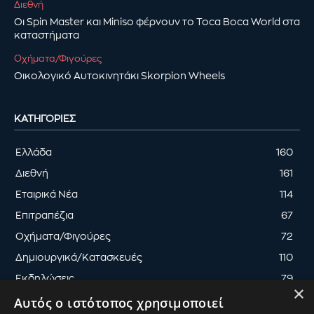
Διεθνή
Οι Spin Master και Miniso φέρνουν το Toca Boca World στα
καταστήματα
Οχήματα/Φιγούρες
Οικολογικό Αυτοκινητάκι Skorpion Wheels
ΚΑΤΗΓΟΡΊΕΣ
Ελλάδα
160
Διεθνή
161
Εταιρικά Νέα
114
Επιτραπέζια
67
Οχήματα/Φιγούρες
72
Δημιουργικά/Κατασκευές
110
Εκδηλώσεις
79
×
Αυτός ο ιστότοπος χρησιμοποιεί