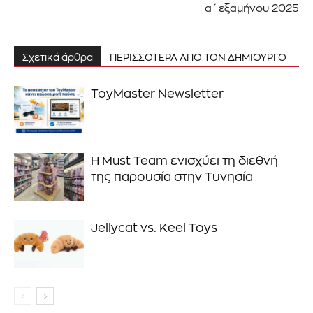
α΄ εξαμήνου 2025
και δεν θα σας στείλουμε ανεπιθύμητα μηνύματα. Οι
πληροφορίες σας είναι ασφαλείς μαζί μας.
Σχετικά άρθρα
ΠΕΡΙΣΣΟΤΕΡΑ ΑΠΟ ΤΟΝ ΔΗΜΙΟΥΡΓΟ
ToyMaster Newsletter
ΕΓΓΡΑΦΉ!
Διάβασα και αποδέχομαι την
Πολιτική Απορρήτου
.
Η Must Team ενισχύει τη διεθνή
της παρουσία στην Τυνησία
Jellycat vs. Keel Toys