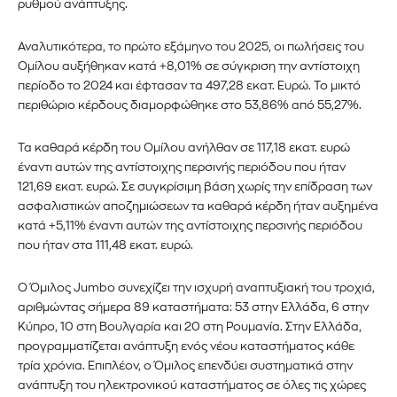
ρυθμού ανάπτυξης.
Αναλυτικότερα, το πρώτο εξάμηνο του 2025, οι πωλήσεις του
Ομίλου αυξήθηκαν κατά +8,01% σε σύγκριση την αντίστοιχη
περίοδο το 2024 και έφτασαν τα 497,28 εκατ. Ευρώ. Το μικτό
περιθώριο κέρδους διαμορφώθηκε στο 53,86% από 55,27%.
Τα καθαρά κέρδη του Ομίλου ανήλθαν σε 117,18 εκατ. ευρώ
έναντι αυτών της αντίστοιχης περσινής περιόδου που ήταν
121,69 εκατ. ευρώ. Σε συγκρίσιμη βάση χωρίς την επίδραση των
ασφαλιστικών αποζημιώσεων τα καθαρά κέρδη ήταν αυξημένα
κατά +5,11% έναντι αυτών της αντίστοιχης περσινής περιόδου
που ήταν στα 111,48 εκατ. ευρώ.
Ο Όμιλος Jumbo συνεχίζει την ισχυρή αναπτυξιακή του τροχιά,
αριθμώντας σήμερα 89 καταστήματα: 53 στην Ελλάδα, 6 στην
Κύπρο, 10 στη Βουλγαρία και 20 στη Ρουμανία. Στην Ελλάδα,
προγραμματίζεται ανάπτυξη ενός νέου καταστήματος κάθε
τρία χρόνια. Επιπλέον, ο Όμιλος επενδύει συστηματικά στην
ανάπτυξη του ηλεκτρονικού καταστήματος σε όλες τις χώρες