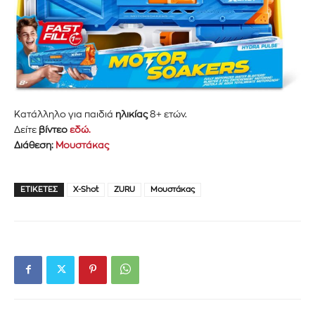
Κατάλληλο για παιδιά
ηλικίας
8+ ετών.
Δείτε
βίντεο
εδώ.
Διάθεση:
Μουστάκας
ΕΤΙΚΈΤΕΣ
X-Shot
ZURU
Μουστάκας