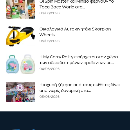
Οι Spin Master και Miniso φέρνουν το
Toca Boca World στα...
06/08/2026
Οικολογικό Αυτοκινητάκι Skorpion
Wheels
05/08/2026
Η My Carry Potty εισέρχεται στον χώρο
των αδειοδοτημένων προϊόντων με...
04/08/2026
Η ισχυρή ζήτηση από τους εκθέτες δίνει
από νωρίς δυναμική στο...
03/08/2026