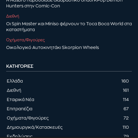
Η Hasbro παρουσίασε διαδραστικό σπαθί KPop Demon
Hunters στην Comic-Con
Διεθνή
Οι Spin Master και Miniso φέρνουν το Toca Boca World στα
καταστήματα
Οχήματα/Φιγούρες
Οικολογικό Αυτοκινητάκι Skorpion Wheels
ΚΑΤΗΓΟΡΊΕΣ
Ελλάδα
160
Διεθνή
161
Εταιρικά Νέα
114
Επιτραπέζια
67
Οχήματα/Φιγούρες
72
Δημιουργικά/Κατασκευές
110
Εκδηλώσεις
79