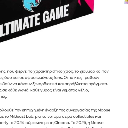
ης, που φέρνει το χαρακτηριστικό χάος, το χιούμορ και τον
ες όσο και σε αφοσιωμένους fans. Οι παίκτες τραβούν
ς ωθούν να κάνουν ξεκαρδιστικά και απρόβλεπτα πράγματα.
 σε κάθε γωνιά, κάθε γύρος είναι γεμάτος γέλιο,
πές.
ολουθεί την επιτυχημένη έναρξη της συνεργασίας της Moose
ε το MrBeast Lab, μια καινοτόμο σειρά collectibles και
roperty το 2024, σύμφωνα με τη Circana. Το 2025, η Moose