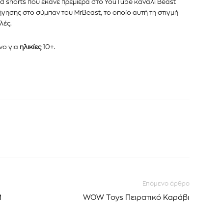
d shorts που έκανε πρεμιέρα στο YouTube κανάλι Beast
γησης στο σύμπαν του MrBeast, το οποίο αυτή τη στιγμή
λές.
νο για
ηλικίες
10+.
Επόμενο άρθρο
M
WOW Toys Πειρατικό Καράβι