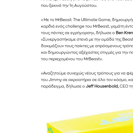
που ξεκινά την 1η Αυγούστου.
«Με το MrBeast: The Ultimate Game, δημιουργήσα
καρδιά ενός challenge του MrBeast, γεμάτη έν
τους πάντες σε εγρήγορση», δήλωσε ο
Ben Kren
«Συνεργαστήκαμε στενά με την ομάδα της Beast I
δοκιμάζουν τους παίκτες με απρόσμενους τρόπο
και δημιουργώντας αξέχαστες στιγμές για την π
Εγγραφείτε στο Newslett
του περιεχομένου του MrBeast».
PetshopMarket.gr και ε
«Αναζητούμε συνεχώς νέους τρόπους για να φέρ
πρώτοι για τα νέα προϊόντ
του Jimmy σε ακροατήρια σε όλο τον κόσμο, και 
παράδειγμα, δήλωσε ο
εξελίξεις της αγοράς.
Jeff Housenbold,
CEO της
Για να εγγραφείτε, απλώς εισάγετε τη 
κάντε κλικ στο κουμπί εγγραφής παρα
ιδιωτικότητά σας και δεν θα σας στεί
σας είναι ασφαλείς μαζί μας.