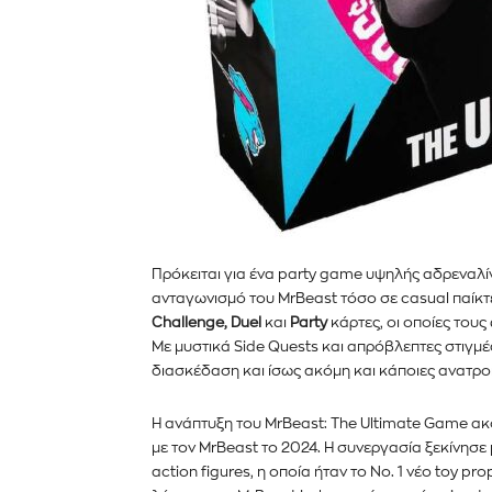
Πρόκειται για ένα party game υψηλής αδρεναλίν
ανταγωνισμό του MrBeast τόσο σε casual παίκτ
Challenge, Duel
και
Party
κάρτες, οι οποίες του
Με μυστικά Side Quests και απρόβλεπτες στιγμές
διασκέδαση και ίσως ακόμη και κάποιες ανατρο
Η ανάπτυξη του MrBeast: The Ultimate Game ακ
με τον MrBeast το 2024. Η συνεργασία ξεκίνησε μ
action figures, η οποία ήταν το Νο. 1 νέο toy p