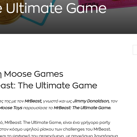
e Ultimate Game
ι η Moose Games
ast: The Ultimate Game
ς της με τον
MrBeast,
γνωστό και ως
Jimmy Donaldson,
τον
Moose Toys
παρουσίασε το
MrBeast: The Ultimate Game.
ό, MrBeast: The Ultimate Game, είναι ένα γρήγορο party
 στον κόσμο υψηλού ρίσκου των challenges του MrBeast.
e και το ψηφιακό του περιεχόμενο, με παγκόσμιο λανσάρισμα