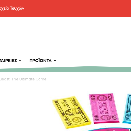
ρχείο Τευχών
ΑΙΡΕΊΕΣ
ΠΡΟΪΌΝΤΑ
Beast: The Ultimate Game