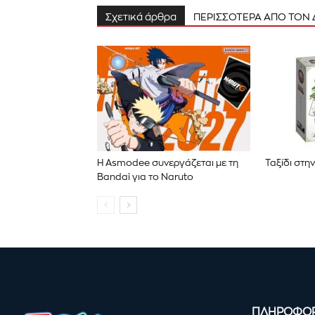
Σχετικά άρθρα
ΠΕΡΙΣΣΟΤΕΡΑ ΑΠΟ ΤΟΝ
Η Asmodee συνεργάζεται με τη
Ταξίδι στη
Bandai για το Naruto
ΠΛΗΡΟΦΟΡ