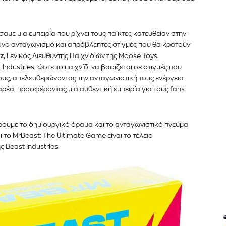
με μια εμπειρία που ρίχνει τους παίκτες κατευθείαν στην
τονο ανταγωνισμό και απρόβλεπτες στιγμές που θα κρατούν
z,
Γενικός Διευθυντής Παιχνιδιών της Moose Toys.
ndustries, ώστε το παιχνίδι να βασίζεται σε στιγμές που
υς, απελευθερώνοντας την ανταγωνιστική τους ενέργεια
αρέα, προσφέροντας μια αυθεντική εμπειρία για τους fans
er του
νημερωθείτε
ουμε το δημιουργικό όραμα και το ανταγωνιστικό πνεύμα
α και τις
το MrBeast: The Ultimate Game είναι το τέλειο
 Beast Industries.
διεύθυνση email σας στον ιστότοπό μας ή
κάτω. Μην ανησυχείτε, σεβόμαστε την
Διάβασα και 
λουμε ανεπιθύμητα μηνύματα. Οι πληροφορίες