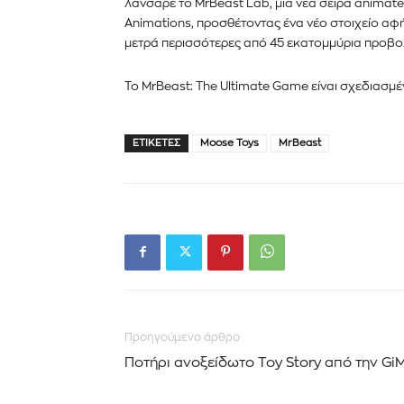
λάνσαρε το MrBeast Lab, μια νέα σειρά animate
Animations, προσθέτοντας ένα νέο στοιχείο αφή
μετρά περισσότερες από 45 εκατομμύρια προβο
Το MrBeast: The Ultimate Game είναι σχεδιασμέ
ΕΤΙΚΈΤΕΣ
Moose Toys
MrBeast
Προηγούμενο άρθρο
Ποτήρι ανοξείδωτο Toy Story από την Gi