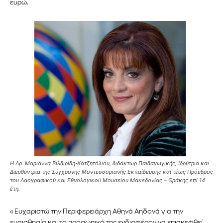
ευρώ.
Η Δρ. Μαριάννα Βιλδιρίδη-Χατζητόλιου, διδάκτωρ Παιδαγωγικής, Ιδρύτρια και
Διευθύντρια της Σύγχρονης Μοντεσσοριανής Εκπαίδευσης και τέως Πρόεδρος
του Λαογραφικού και Εθνολογικού Μουσείου Μακεδονίας – Θράκης επί 14
έτη.
«Ευχαριστώ την Περιφερειάρχη Αθηνά Αηδονά για την
ευαισθησία και το προσωπικό της ενδιαφέρον να επισκεφθεί