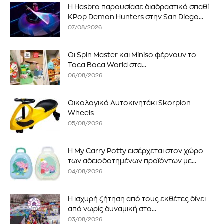
Η Hasbro παρουσίασε διαδραστικό σπαθί
KPop Demon Hunters στην San Diego...
07/08/2026
Οι Spin Master και Miniso φέρνουν το
Toca Boca World στα...
06/08/2026
Οικολογικό Αυτοκινητάκι Skorpion
Wheels
05/08/2026
Η My Carry Potty εισέρχεται στον χώρο
των αδειοδοτημένων προϊόντων με...
04/08/2026
Η ισχυρή ζήτηση από τους εκθέτες δίνει
από νωρίς δυναμική στο...
03/08/2026