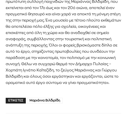
πρωτότυπη συλλογή παιχνιδιών της Μαριάννας Βιλδιρίδη, που
εκτείνεται από τον 17ο έως και τον 20ό αιώνα, αποτελεί έναν
Για να εγγραφείτε, απλώς εισάγετε τη διεύθυνση email σας
πραγματικό θησαυρό και είναι χαρά να αποκτά τη μόνιμη στέγη
στον ιστότοπό μας ή κάντε κλικ στο κουμπί εγγραφής
της στην περιοχή μας. Ένα μουσείο με τέτοιο πλούτο εκθεμάτων
παρακάτω. Μην ανησυχείτε, σεβόμαστε την ιδιωτικότητά σας
θα αποτελέσει πόλο έλξης για σχολεία, οικογένειες και
και δεν θα σας στείλουμε ανεπιθύμητα μηνύματα. Οι
πληροφορίες σας είναι ασφαλείς μαζί μας.
επισκέπτες από όλη τη χώρα και θα αναδειχθεί σε σημείο
αναφοράς, συμβάλλοντας στην τουριστική και πολιτιστική
ανάπτυξη της περιοχής. Όλοι οι φορείς βρισκόμαστε δίπλα σε
αυτό το έργο, στηρίζοντας πρωτοβουλίες που συνδέουν την
παράδοση με την καινοτομία, τον πολιτισμό με την κοινωνική
συνοχή. Θέλω να συγχαρώ θερμά τον Δήμαρχο Πυλαίας –
ΕΓΓΡΑΦΉ!
Χορτιάτη Ιγνάτιο Καϊτεζίδη, το ζεύγος Μαριάννας και Γιώργου
Βιλδιρίδη και όλους όσοι εργάστηκαν και εργάζονται, ώστε το
οραματικό αυτό έργο σύντομα να γίνει πραγματικότητα».
Διάβασα και αποδέχομαι την
Πολιτική Απορρήτου
.
ΕΤΙΚΈΤΕΣ
Μαριάννα Βιλδιρίδη