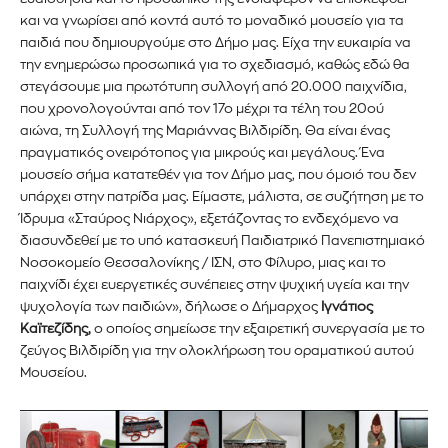
και να γνωρίσει από κοντά αυτό το μοναδικό μουσείο για τα
παιδιά που δημιουργούμε στο Δήμο μας. Είχα την ευκαιρία να
την ενημερώσω προσωπικά για το σχεδιασμό, καθώς εδώ θα
στεγάσουμε μια πρωτότυπη συλλογή από 20.000 παιχνίδια,
που χρονολογούνται από τον 17ο μέχρι τα τέλη του 20ού
αιώνα, τη Συλλογή της Μαριάννας Βιλδιρίδη. Θα είναι ένας
πραγματικός ονειρότοπος για μικρούς και μεγάλους. Ένα
μουσείο σήμα κατατεθέν για τον Δήμο μας, που όμοιό του δεν
υπάρχει στην πατρίδα μας. Είμαστε, μάλιστα, σε συζήτηση με το
Ίδρυμα «Σταύρος Νιάρχος», εξετάζοντας το ενδεχόμενο να
διασυνδεθεί με το υπό κατασκευή Παιδιατρικό Πανεπιστημιακό
Νοσοκομείο Θεσσαλονίκης / ΙΣΝ, στο Φίλυρο, μιας και το
παιχνίδι έχει ευεργετικές συνέπειες στην ψυχική υγεία και την
ψυχολογία των παιδιών», δήλωσε ο Δήμαρχος
Ιγνάτιος
Καϊτεζίδης,
ο οποίος σημείωσε την εξαιρετική συνεργασία με το
ζεύγος Βιλδιρίδη για την ολοκλήρωση του οραματικού αυτού
Μουσείου.