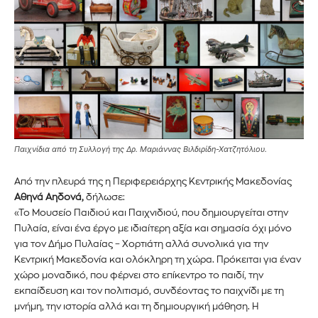
Παιχνίδια από τη Συλλογή της Δρ. Μαριάννας Βιλδιρίδη-Χατζητόλιου.
Από την πλευρά της η Περιφερειάρχης Κεντρικής Μακεδονίας
Αθηνά Αηδονά,
δήλωσε:
Εγγραφείτε στο Newsletter του
«Το Μουσείο Παιδιού και Παιχνιδιού, που δημιουργείται στην
PetshopMarket.gr και
Πυλαία, είναι ένα έργο με ιδιαίτερη αξία και σημασία όχι μόνο
για τον Δήμο Πυλαίας – Χορτιάτη αλλά συνολικά για την
ενημερωθείτε πρώτοι για τα νέα
Κεντρική Μακεδονία και ολόκληρη τη χώρα. Πρόκειται για έναν
χώρο μοναδικό, που φέρνει στο επίκεντρο το παιδί, την
προϊόντα και τις εξελίξεις της
εκπαίδευση και τον πολιτισμό, συνδέοντας το παιχνίδι με τη
μνήμη, την ιστορία αλλά και τη δημιουργική μάθηση. Η
αγοράς.