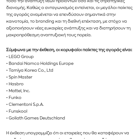
τόσο την ανάπτυξη νέων προϊόντων όσο και τις στρατηγικές
διανομής. Καθώς ο ανταγωνισμός εντείνεται, οι μεγάλοι παίκτες
της αγοράς αναμένεται να επενδύσουν σημαντικά στην
καινοτομία, το branding και τη διεθνή επέκταση, με στόχο να
αξιοποιήσουν νέες ευκαιρίες ανάπτυξης και να διατηρήσουν τη
μακροπρόθεσμη αναπτυξιακή τους πορεία.
Σύμφωνα με την έκθεση, οι κορυφαίοι παίκτες της αγοράς είναι:
• LEGO Group
• Bandai Namco Holdings Europe
• Tamiya Korea Co., Ltd
• Spin Master
• Hasbro
• Mattel, Inc.
• Funko
• Clementoni S.p.A.
• Funskool
• Goliath Games Deutschland
Εγγραφείτε στο Newsletter του
Η έκθεση υπογραμμίζει ότι οι εταιρείες που θα καταφέρουν να
PetshopMarket.gr και