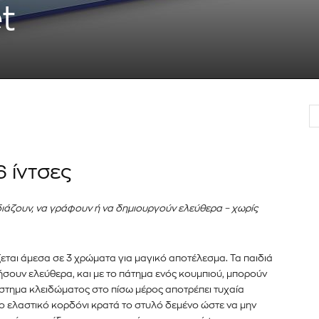
t
er του
νημερωθείτε
α και τις
διεύθυνση email σας στον ιστότοπό μας ή
κάτω. Μην ανησυχείτε, σεβόμαστε την
Διάβασα και 
6 ίντσες
λουμε ανεπιθύμητα μηνύματα. Οι πληροφορίες
εδιάζουν, να γράφουν ή να δημιουργούν ελεύθερα – χωρίς
εται άμεσα σε 3 χρώματα για μαγικό αποτέλεσμα. Τα παιδιά
ήσουν ελεύθερα, και με το πάτημα ενός κουμπιού, μπορούν
στημα κλειδώματος στο πίσω μέρος αποτρέπει τυχαία
Το ελαστικό κορδόνι κρατά το στυλό δεμένο ώστε να μην