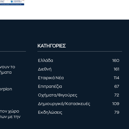
ΚΑΤΗΓΟΡΊΕΣ
Ελλάδα
160
ρνουν το
Διεθνή
161
τήματα
Εταιρικά Νέα
114
Επιτραπέζια
67
orpion
Οχήματα/Φιγούρες
72
Δημιουργικά/Κατασκευές
109
 στον χώρο
Εκδηλώσεις
79
των με την