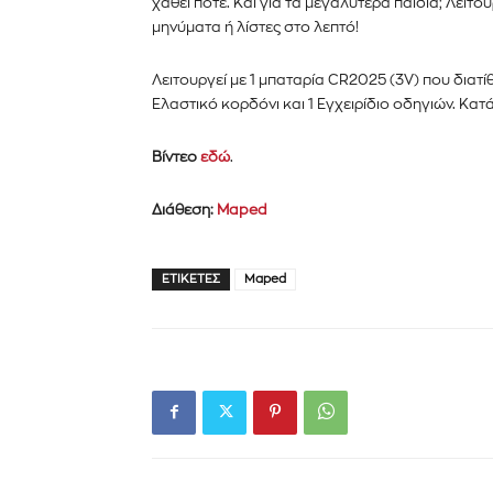
χαθεί ποτέ. Και για τα μεγαλύτερα παιδιά; Λειτ
μηνύματα ή λίστες στο λεπτό!
Λειτουργεί με 1 μπαταρία CR2025 (3V) που διατί
Ελαστικό κορδόνι και 1 Εγχειρίδιο οδηγιών. Κατά
Βίντεο
εδώ
.
Διάθεση:
Maped
ΕΤΙΚΈΤΕΣ
Maped