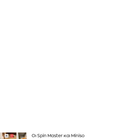
Οι Spin Master και Miniso