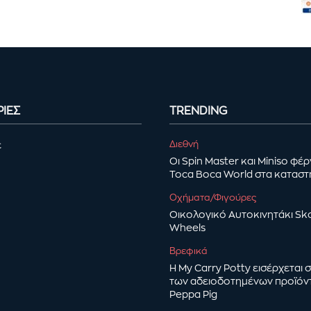
ΙΕΣ
TRENDING
Διεθνή
ε
Οι Spin Master και Miniso φέ
Toca Boca World στα κατασ
Οχήματα/Φιγούρες
Οικολογικό Αυτοκινητάκι Sk
Wheels
Βρεφικά
Η My Carry Potty εισέρχεται
των αδειοδοτημένων προϊόν
Peppa Pig