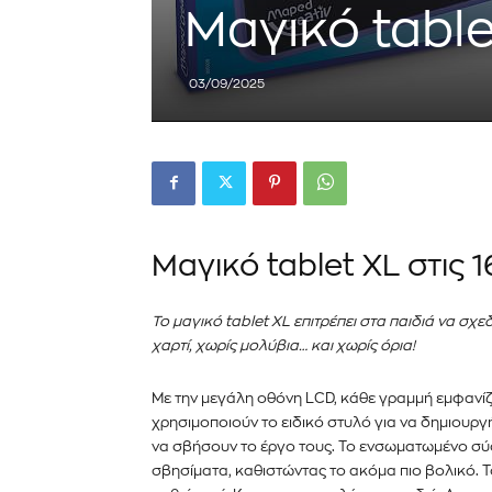
Μαγικό table
Εγγραφείτε στο Newslett
03/09/2025
PetshopMarket.gr και ε
πρώτοι για τα νέα προϊόντ
εξελίξεις της αγοράς.
Για να εγγραφείτε, απλώς εισάγετε τη 
κάντε κλικ στο κουμπί εγγραφής παρα
Μαγικό tablet XL στις 1
ιδιωτικότητά σας και δεν θα σας στεί
σας είναι ασφαλείς μαζί μας.
To μαγικό tablet XL επιτρέπει στα παιδιά να σχ
χαρτί, χωρίς μολύβια… και χωρίς όρια!
Με την μεγάλη οθόνη LCD, κάθε γραμμή εμφανίζ
χρησιμοποιούν το ειδικό στυλό για να δημιουργ
να σβήσουν το έργο τους. Το ενσωματωμένο σύ
σβησίματα, καθιστώντας το ακόμα πιο βολικό. 