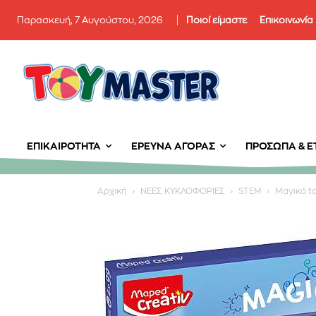
Παρασκευή, 7 Αυγούστου, 2026
Ποιοί είμαστε
Επικοινωνία
ΕΠΙΚΑΙΡΌΤΗΤΑ
ΈΡΕΥΝΑ ΑΓΟΡΆΣ
ΠΡΌΣΩΠΑ & ΕΤ
Αρχική
ΝΕΕΣ ΚΥΚΛΟΦΟΡΙΕΣ
STEM
Μαγικό t