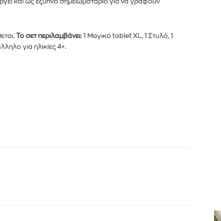
ουργεί και ως έξυπνο σημειωματάριο για να γράφουν
θεται.
Το σετ περιλαμβάνει
: 1 Μαγικό tablet XL, 1 Στυλό, 1
λληλο για ηλικίες 4+.