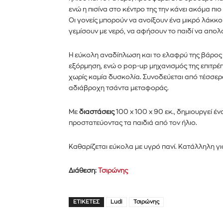
ενώ η πισίνα στο κέντρο της την κάνει ακόμα πι
Οι γονείς μπορούν να ανοίξουν ένα μικρό λάκκο
γεμίσουν με νερό, να αφήσουν το παιδί να απολα
Η εύκολη αναδίπλωση και το ελαφρύ της βάρος 
εξόρμηση, ενώ ο pop-up μηχανισμός της επιτρέπε
χωρίς καμία δυσκολία. Συνοδεύεται από τέσσερ
αδιάβροχη τσάντα μεταφοράς.
Με
διαστάσεις
100 x 100 x 90 εκ., δημιουργεί έ
προστατεύοντας τα παιδιά από τον ήλιο.
Καθαρίζεται εύκολα με υγρό πανί. Κατάλληλη γ
Διάθεση:
Τσιρώνης
ΕΤΙΚΈΤΕΣ
Ludi
Τσιρώνης