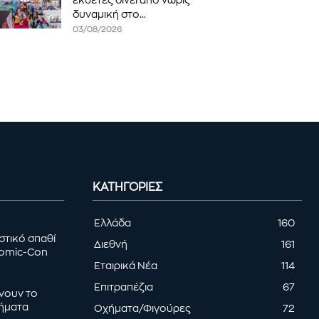
εκθέτες δίνει από νωρίς
δυναμική στο...
03/08/2026
ΚΑΤΗΓΟΡΊΕΣ
Ελλάδα
160
στικό σπαθί
Διεθνή
161
Comic-Con
Εταιρικά Νέα
114
Επιτραπέζια
67
ρνουν το
τήματα
Οχήματα/Φιγούρες
72