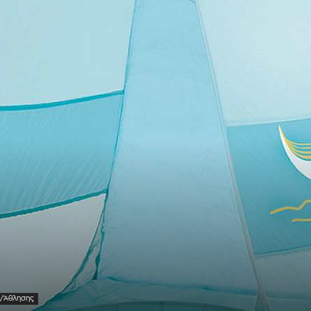
υ/Άθλησης