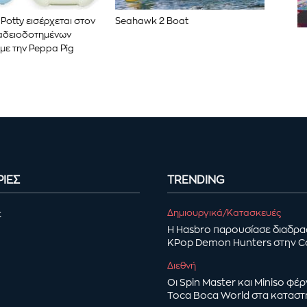
 Potty εισέρχεται στον
Seahawk 2 Boat
αδειοδοτημένων
με την Peppa Pig
ΙΕΣ
TRENDING
Δημιουργικά/Κατασκευές
ε
Η Hasbro παρουσίασε διαδρα
KPop Demon Hunters στην 
Διεθνή
Οι Spin Master και Miniso φέ
Toca Boca World στα κατασ