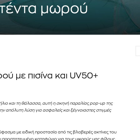
 τέντα μωρού
er του
νημερωθείτε
α και τις
ού με πισίνα και UV50+
διεύθυνση email σας στον ιστότοπό μας ή
κάτω. Μην ανησυχείτε, σεβόμαστε την
Διάβασα και 
λουμε ανεπιθύμητα μηνύματα. Οι πληροφορίες
ήλιο και τη θάλασσα, αυτή η σκηνή παραλίας pop-up της
ην απόλυτη λύση για ασφαλείς και ξέγνοιαστες στιγμές
ασμα με ειδική προστασία από τις βλαβερές ακτίνες του
ι προστατευμένο καταφύγιο για τους μικρούς μας φίλους,