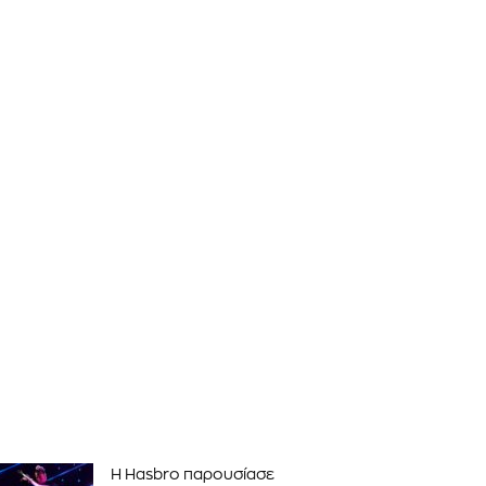
Η Hasbro παρουσίασε