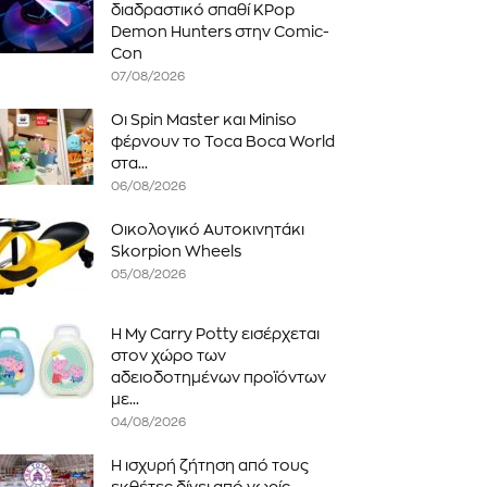
διαδραστικό σπαθί KPop
Demon Hunters στην Comic-
Con
07/08/2026
Οι Spin Master και Miniso
φέρνουν το Toca Boca World
στα...
06/08/2026
Οικολογικό Αυτοκινητάκι
Skorpion Wheels
05/08/2026
Η My Carry Potty εισέρχεται
στον χώρο των
αδειοδοτημένων προϊόντων
με...
04/08/2026
Η ισχυρή ζήτηση από τους