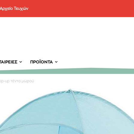
Αρχείο Τευχών
ΑΙΡΕΊΕΣ
ΠΡΟΪΌΝΤΑ
op-up τέντα μωρού