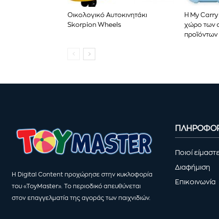
Οικολογικό Αυτοκινητάκι
Η My Carry
Skorpion Wheels
χώρο των 
προϊόντων 
ΠΛΗΡΟΦΟΡ
Ποιοί είμαστ
Διαφήμιση
Η Digital Content προχώρησε στην κυκλοφορία
Επικοινωνία
του «ToyMaster». Το περιοδικό απευθύνεται
στον επαγγελματία της αγοράς των παιχνιδιών.