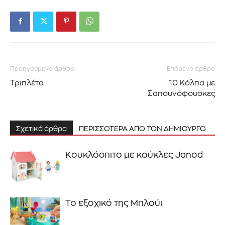
Εγγραφείτε στο Newsletter του
PetshopMarket.gr και
Προηγούμενο άρθρο
Επόμενο άρθρο
ενημερωθείτε πρώτοι για τα νέα
Τριπλέτα
10 Κόλπα με
προϊόντα και τις εξελίξεις της
Σαπουνόφουσκες
αγοράς.
Σχετικά άρθρα
ΠΕΡΙΣΣΟΤΕΡΑ ΑΠΟ ΤΟΝ ΔΗΜΙΟΥΡΓΟ
Για να εγγραφείτε, απλώς εισάγετε τη διεύθυνση email σας
στον ιστότοπό μας ή κάντε κλικ στο κουμπί εγγραφής
Κουκλόσπιτο με κούκλες Janod
παρακάτω. Μην ανησυχείτε, σεβόμαστε την ιδιωτικότητά σας
και δεν θα σας στείλουμε ανεπιθύμητα μηνύματα. Οι
πληροφορίες σας είναι ασφαλείς μαζί μας.
Το εξοχικό της Μπλούι