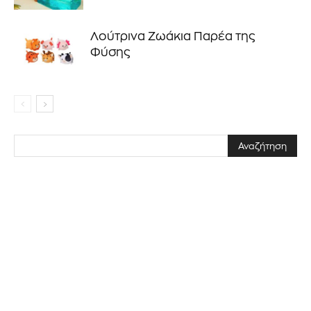
ΕΓΓΡΑΦΉ!
Λούτρινα Ζωάκια Παρέα της
Φύσης
Διάβασα και αποδέχομαι την
Πολιτική Απορρήτου
.