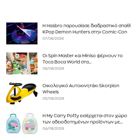
Η Hasbro παρουσίασε διαδραστικό σπαθί
KPop Demon Hunters στην Comic-Con
07/08/2026
Οι Spin Master και Miniso φέρνουν το
Toca Boca World στα...
06/08/2026
Οικολογικό Αυτοκινητάκι Skorpion
Wheels
05/08/2026
Η My Carry Potty εισέρχεται στον χώρο
των αδειοδοτημένων προϊόντων με...
04/08/2026