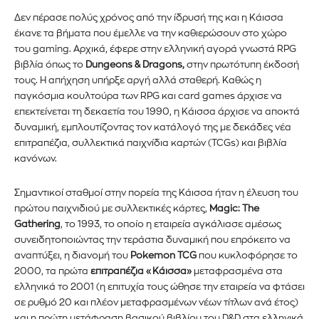
Δεν πέρασε πολύς χρόνος από την ίδρυσή της και η Κάισσα
έκανε τα βήματα που έμελλε να την καθιερώσουν στο χώρο
του gaming. Αρχικά, έφερε στην ελληνική αγορά γνωστά RPG
βιβλία όπως το
Dungeons & Dragons,
στην πρωτότυπη έκδοσή
τους. Η απήχηση υπήρξε αργή αλλά σταθερή. Καθώς η
παγκόσμια κουλτούρα των RPG και card games άρχισε να
επεκτείνεται τη δεκαετία του 1990, η Κάισσα άρχισε να αποκτά
δυναμική, εμπλουτίζοντας τον κατάλογό της με δεκάδες νέα
επιτραπέζια, συλλεκτικά παιχνίδια καρτών (TCGs) και βιβλία
κανόνων.
Σημαντικοί σταθμοί στην πορεία της Κάισσα ήταν η έλευση του
πρώτου παιχνιδιού με συλλεκτικές κάρτες,
Magic: The
Gathering
, το 1993, το οποίο η εταιρεία αγκάλιασε αμέσως
συνειδητοποιώντας την τεράστια δυναμική που επρόκειτο να
αναπτύξει, η διανομή του
Pokemon TCG
που κυκλοφόρησε το
2000, τα πρώτα
επιτραπέζια «Κάισσα»
μεταφρασμένα στα
ελληνικά το 2001 (η επιτυχία τους ώθησε την εταιρεία να φτάσει
σε ρυθμό 20 και πλέον μεταφρασμένων νέων τίτλων ανά έτος)
και η πρώτη μετάφραση βασικού βιβλίου του D&D στα ελληνικά