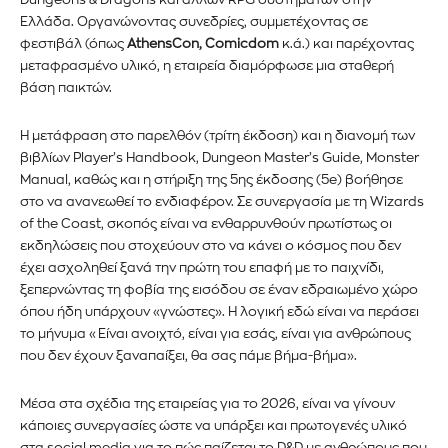
Ελλάδα. Οργανώνοντας συνεδρίες, συμμετέχοντας σε
φεστιβάλ (όπως
AthensCon, Comicdom
κ.ά.) και παρέχοντας
μεταφρασμένο υλικό, η εταιρεία διαμόρφωσε μια σταθερή
βάση παικτών.
Η μετάφραση στο παρελθόν (τρίτη έκδοση) και η διανομή των
βιβλίων Player’s Handbook, Dungeon Master’s Guide, Monster
Manual, καθώς και η στήριξη της 5ης έκδοσης (5e) βοήθησε
στο να ανανεωθεί το ενδιαφέρον. Σε συνεργασία με τη Wizards
of the Coast, σκοπός είναι να ενθαρρυνθούν πρωτίστως οι
εκδηλώσεις που στοχεύουν στο να κάνει ο κόσμος που δεν
έχει ασχοληθεί ξανά την πρώτη του επαφή με το παιχνίδι,
ξεπερνώντας τη φοβία της εισόδου σε έναν εδραιωμένο χώρο
όπου ήδη υπάρχουν «γνώστες». Η λογική εδώ είναι να περάσει
το μήνυμα «Είναι ανοιχτό, είναι για εσάς, είναι για ανθρώπους
που δεν έχουν ξαναπαίξει, θα σας πάμε βήμα-βήμα».
Μέσα στα σχέδια της εταιρείας για το 2026, είναι να γίνουν
κάποιες συνεργασίες ώστε να υπάρξει και πρωτογενές υλικό
στα social media για το πώς παίζεται το D&D με ανθρώπους που