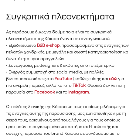
Συγκριτικά πλεονεκτήματα
Ας περάσουμε όμως να δούμε ποια είναι τα συγκριτικά
πλεονεκτήματα της Κάισσα έναντι του ανταγωνισμού:
• Εξειδικευμένο
B2B e-shop
, προσαρμοσμένο στις ανάγκες των
πελατών χονδρικής, με μεγάλη και σωστή κατηγοριοποίηση και
δυνατότητα προπαραγγελιών
• Συνεργασίες με designers & εκδότες από το εξωτερικό
• Ενεργός συμμετοχή στα social media, με πολλές
βιντεοπαρουσιάσεις στο
YouTube
(καθώς επίσης και
εδώ
για
πιο ανέμελη παρέα), αλλά και στο
TikTok
. Φυσικά δεν λείπει η
παρουσία στο
Facebook
και το
Instagram
.
Οι πελάτες λιανικής της Κάισσα με τους οποίους μιλήσαμε για
τις ανάγκες αυτής της παρουσίασης, μας εμπιστεύθηκαν, με τη
σειρά τους, ορισμένους από τους λόγους για τους οποίους
προτιμούν τα συγκεκριμένα καταστήματα: Η πολυετής και
συνεχής παρουσία του brand Κάισσα σε συνδυασμό με το