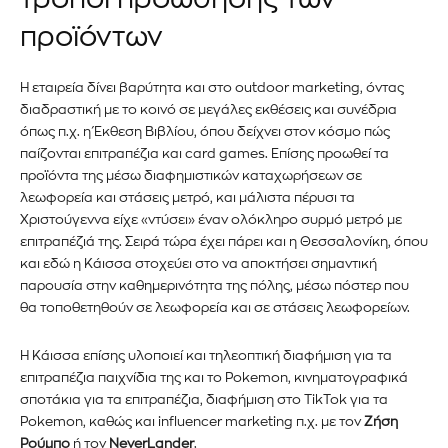
προϊόντα και τις εξελίξεις της
προϊόντων
αγοράς.
Η εταιρεία δίνει βαρύτητα και στο outdoor marketing, όντας
Για να εγγραφείτε, απλώς εισάγετε τη διεύθυνση email σας
διαδραστική με το κοινό σε μεγάλες εκθέσεις και συνέδρια
στον ιστότοπό μας ή κάντε κλικ στο κουμπί εγγραφής
όπως π.χ. η Έκθεση Βιβλίου, όπου δείχνει στον κόσμο πώς
παρακάτω. Μην ανησυχείτε, σεβόμαστε την ιδιωτικότητά σας
και δεν θα σας στείλουμε ανεπιθύμητα μηνύματα. Οι
παίζονται επιτραπέζια και card games. Επίσης προωθεί τα
πληροφορίες σας είναι ασφαλείς μαζί μας.
προϊόντα της μέσω διαφημιστικών καταχωρήσεων σε
λεωφορεία και στάσεις μετρό, και μάλιστα πέρυσι τα
Χριστούγεννα είχε «ντύσει» έναν ολόκληρο συρμό μετρό με
επιτραπέζιά της. Σειρά τώρα έχει πάρει και η Θεσσαλονίκη, όπου
και εδώ η Κάισσα στοχεύει στο να αποκτήσει σημαντική
παρουσία στην καθημερινότητα της πόλης, μέσω πόστερ που
ΕΓΓΡΑΦΉ!
θα τοποθετηθούν σε λεωφορεία και σε στάσεις λεωφορείων.
Διάβασα και αποδέχομαι την
Πολιτική Απορρήτου
.
Η Κάισσα επίσης υλοποιεί και τηλεοπτική διαφήμιση για τα
επιτραπέζια παιχνίδια της και το Pokemon, κινηματογραφικά
σποτάκια για τα επιτραπέζια, διαφήμιση στο TikTok για τα
Pokemon, καθώς και influencer marketing π.χ. με τον
Ζήση
Ρούμπο
ή τον
NeverLander
.