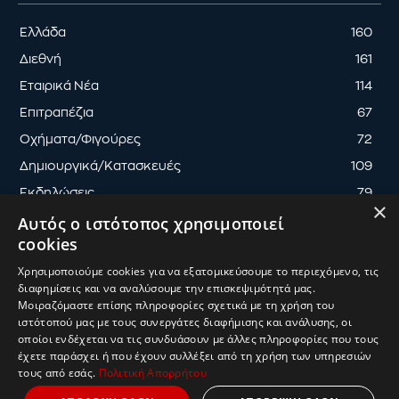
Ελλάδα
160
Διεθνή
161
Εταιρικά Νέα
114
Επιτραπέζια
67
Οχήματα/Φιγούρες
72
Δημιουργικά/Κατασκευές
109
Εκδηλώσεις
79
×
Αυτός ο ιστότοπος χρησιμοποιεί
cookies
Χρησιμοποιούμε cookies για να εξατομικεύσουμε το περιεχόμενο, τις
διαφημίσεις και να αναλύσουμε την επισκεψιμότητά μας.
ΟΡΟΙ ΧΡΗΣΗΣ
ΠΟΛΙΤΙΚΗ ΑΠΟΡΡΗΤΟΥ
Μοιραζόμαστε επίσης πληροφορίες σχετικά με τη χρήση του
ΔΙΑΧΕΙΡΙΣΗ ΑΠΟΡΡΗΤΟΥ
ιστότοπού μας με τους συνεργάτες διαφήμισης και ανάλυσης, οι
οποίοι ενδέχεται να τις συνδυάσουν με άλλες πληροφορίες που τους
© 2025
ToyMaster
| Κατασκευή & Ανάπτυξη
UThink
έχετε παράσχει ή που έχουν συλλέξει από τη χρήση των υπηρεσιών
τους από εσάς.
Πολιτική Απορρήτου