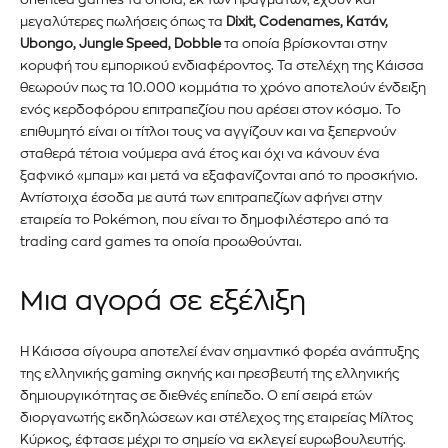
μεγαλύτερες πωλήσεις όπως τα
Dixit, Codenames, Κατάν,
Ubongo, Jungle Speed, Dobble
τα οποία βρίσκονται στην
κορυφή του εμπορικού ενδιαφέροντος. Τα στελέχη της Κάισσα
θεωρούν πως τα 10.000 κομμάτια το χρόνο αποτελούν ένδειξη
ενός κερδοφόρου επιτραπεζίου που αρέσει στον κόσμο. Το
επιθυμητό είναι οι τίτλοι τους να αγγίζουν και να ξεπερνούν
σταθερά τέτοια νούμερα ανά έτος και όχι να κάνουν ένα
ξαφνικό «μπαμ» και μετά να εξαφανίζονται από το προσκήνιο.
Αντίστοιχα έσοδα με αυτά των επιτραπεζίων αφήνει στην
εταιρεία το Pokémon, που είναι το δημοφιλέστερο από τα
trading card games τα οποία προωθούνται.
Μια αγορά σε εξέλιξη
Η Κάισσα σίγουρα αποτελεί έναν σημαντικό φορέα ανάπτυξης
της ελληνικής gaming σκηνής και πρεσβευτή της ελληνικής
δημιουργικότητας σε διεθνές επίπεδο. Ο επί σειρά ετών
διοργανωτής εκδηλώσεων και στέλεχος της εταιρείας Μίλτος
Κύρκος, έφτασε μέχρι το σημείο να εκλεγεί ευρωβουλευτής.