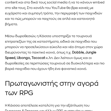
content και στα δικά τους social media ή να το κάνουν embed
στο site τους. Στο κανάλι του YouTube θα βρει κανείς με
ευχάριστο και συμπαγή τρόπο, την περιγραφή των παιχνιδιών
και το πώς μπορούν να παιχτούν, σε απλά και κατανοητά
βήματα.
Μέσω δωροθεσιών, η Κάισσα υποστηρίζει τα τουρνουά
επιτραπεζίων της σε καταστήματα, ειδικά σε παιχνίδια που
μπορούν να προσελκύσουν εύκολα και νέα άτομα στον χώρο
διευρύνοντας το παικτικό κοινό, όπως π.χ.
Dobble, Jungle
Speed, Ubongo, Tacocat
κ.λπ. Δεν λείπουν όμως και οι
δωροθεσίες σε περιπτώσεις τουρνουά σε δυσκολότερα και πιο
βαριά παιχνίδια που έχουν ήδη ένα φανατικό κοινό.
Πρωταγωνιστής στην αγορά
των RPG
Η Κάισσα αποτέλεσε καταλύτη για την εξάπλωση του
Dungeons & Dragons και άλλων RPG συστημάτων στην