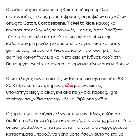
Ο εκδοτικός κατάλογος της Κάισσα σήμερα αριθμεί
εκατοντάδες τίτλους, με μεταφράσεις δημοφιλών παιχνιδιών
όπως τα
Catan, Carcassonne, Ticket to Ride
, καθώς και
πρωτότυπες ελληνικές παραγωγές. Η επιτυχία της βασίζεται
τόσο στην ποικιλία και εξειδίκευση, αφού οι τίτλοι της
καλύπτουν μια μεγάλη γκάμα από οικογενειακά και party
games έως hardcore RPGs, όσο και στην υποστήριξη των
gaming κοινοτήτων, μια και η εταιρεία επένδυσε νωρίς στη
δημιουργία events, τουρνουά και οργανωμένων συναντήσεων.
Ο κατάλογος των επιτραπέζιων Κάισσα για την περίοδο 2024-
2025 βρίσκεται αναρτημένος
εδώ
με ξεχωριστές
υποκατηγορίες για οικογενειακά παιχνίδια, παρέας, light
strategy, παιχνίδια στρατηγικής και βιβλιοπαιχνίδια.
Ως προς την υποστήριξη όλων αυτών των τίτλων, η Κάισσα
διαθέτει πολύ δυνατά μέσα κοινωνικής δικτύωσης, μέσα από τα
οποία προβάλλονται τα προϊόντα της, ενώ τα συνεργαζόμενα
καταστήματα μπορούν να χρησιμοποιήσουν αυτό το έτοιμο