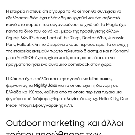
Η εταιρεία πιστεύει ότι σίγουρα το Pokémon θα συνεχίσει να
εξελίσσεται διότι έχει πλέον δημιουργηθεί και ένα σεβαστό
κοινό στο κομμάτι του οργανωμένου παιχνιδιού. Το Magic έχει
πάντα το δικό του κοινό και, μέσω της προσέγγισης άλλων
δημοφιλών IPs όπως Lord of the Rings, Doctor Who, Jurassic
Park, Fallout κ.λπ. το διευρύνει ακόμα περισσότερο. Τα στελέχη
της εταιρείας εκτιμούν πως το τελευταίο διάστημα και η Konami
με το Yu-Gi-Oh έχει αρχίσει και δραστηριοποιείται στο να
πραγματοποιήσει ένα δυναμικό comeback στον χώρο.
Η Κάισσα έχει εισέλθει και στην αγορά των
blind boxes,
φέρνοντας τα
Mighty Jaxx
για τα οποία έχει τη διανομή σε
Ελλάδα και Κύπρο, καθένα από τα οποία περιέχει τυχαία μια
φιγούρα από διάφορες θεματολογίες όπως π.χ. Hello Kitty, One
Εγγραφείτε στο Newsletter του
Piece, Μπομπ Σφουγγαράκης κ.λπ.
PetshopMarket.gr και
Outdoor marketing και άλλοι
ενημερωθείτε πρώτοι για τα νέα
τρόποι προώθησης των