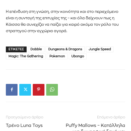
Η επένδυση στη γνώση, στην κοινότητα και στο περιεχόμενο
είναι η συνταγή της επιτυχίας της – και όλα δείχνουν πως η
Κάισσα θα συνεχίζει να παίζει για καιρό ακόμα τον ρόλο του
στρατηγού στην εγχώρια αγορά.
ΕΤΙΚΈΤΕΣ
Dobble
Dungeons & Dragons
Jungle Speed
Magic: The Gathering
Pokemon
Ubongo
Προηγούμενο άρθρο
Επόμενο άρθρο
Τρένο Luna Toys
Puffy Mallows – Κατάλληλα