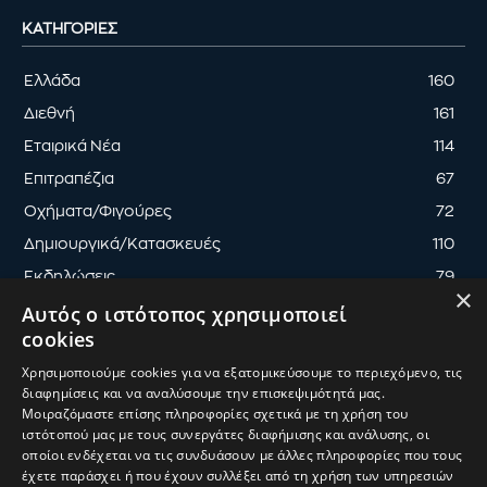
ΚΑΤΗΓΟΡΊΕΣ
Ελλάδα
160
Διεθνή
161
Εταιρικά Νέα
114
Επιτραπέζια
67
Οχήματα/Φιγούρες
72
Δημιουργικά/Κατασκευές
110
Εκδηλώσεις
79
×
Αυτός ο ιστότοπος χρησιμοποιεί
cookies
Χρησιμοποιούμε cookies για να εξατομικεύσουμε το περιεχόμενο, τις
διαφημίσεις και να αναλύσουμε την επισκεψιμότητά μας.
ΟΡΟΙ ΧΡΗΣΗΣ
ΠΟΛΙΤΙΚΗ ΑΠΟΡΡΗΤΟΥ
Μοιραζόμαστε επίσης πληροφορίες σχετικά με τη χρήση του
ΔΙΑΧΕΙΡΙΣΗ ΑΠΟΡΡΗΤΟΥ
ιστότοπού μας με τους συνεργάτες διαφήμισης και ανάλυσης, οι
οποίοι ενδέχεται να τις συνδυάσουν με άλλες πληροφορίες που τους
© 2025
ToyMaster
| Κατασκευή & Ανάπτυξη
UThink
έχετε παράσχει ή που έχουν συλλέξει από τη χρήση των υπηρεσιών