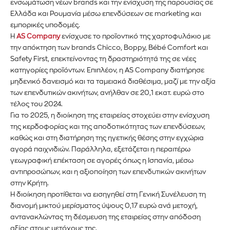
ενσωμάτωση νέων brands και την ενίσχυση της παρουσίας σε
Ελλάδα και Ρουμανία μέσω επενδύσεων σε marketing και
εμπορικές υποδομές.
Η
AS Company
ενίσχυσε το προϊοντικό της χαρτοφυλάκιο με
την απόκτηση των brands Chicco, Boppy, Bébé Comfort και
Safety First, επεκτείνοντας τη δραστηριότητά της σε νέες
κατηγορίες προϊόντων. Επιπλέον, η AS Company διατήρησε
μηδενικό δανεισμό και τα ταμειακά διαθέσιμα, μαζί με την αξία
των επενδυτικών ακινήτων, ανήλθαν σε 20,1 εκατ. ευρώ στο
τέλος του 2024.
Για το 2025, η διοίκηση της εταιρείας στοχεύει στην ενίσχυση
της κερδοφορίας και της αποδοτικότητας των επενδύσεων,
καθώς και στη διατήρηση της ηγετικής θέσης στην εγχώρια
αγορά παιχνιδιών. Παράλληλα, εξετάζεται η περαιτέρω
γεωγραφική επέκταση σε αγορές όπως η Ισπανία, μέσω
αντιπροσώπων, και η αξιοποίηση των επενδυτικών ακινήτων
στην Κρήτη.
Η διοίκηση προτίθεται να εισηγηθεί στη Γενική Συνέλευση τη
διανομή μικτού μερίσματος ύψους 0,17 ευρώ ανά μετοχή,
αντανακλώντας τη δέσμευση της εταιρείας στην απόδοση
αξίας στους μετόχους της.