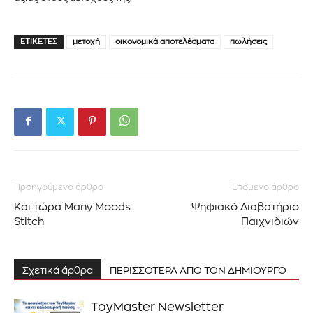
ΕΤΙΚΈΤΕΣ
μετοχή
οικονομικά αποτελέσματα
πωλήσεις
Εγγραφείτε στο Newsletter του
PetshopMarket.gr και
ενημερωθείτε πρώτοι για τα νέα
προϊόντα και τις εξελίξεις της
Προηγούμενο άρθρο
Επόμενο άρθρο
αγοράς.
Και τώρα Many Moods
Ψηφιακό Διαβατήριο
Stitch
Παιχνιδιών
Για να εγγραφείτε, απλώς εισάγετε τη διεύθυνση email σας
στον ιστότοπό μας ή κάντε κλικ στο κουμπί εγγραφής
παρακάτω. Μην ανησυχείτε, σεβόμαστε την ιδιωτικότητά σας
Σχετικά άρθρα
ΠΕΡΙΣΣΟΤΕΡΑ ΑΠΟ ΤΟΝ ΔΗΜΙΟΥΡΓΟ
και δεν θα σας στείλουμε ανεπιθύμητα μηνύματα. Οι
πληροφορίες σας είναι ασφαλείς μαζί μας.
ToyMaster Newsletter