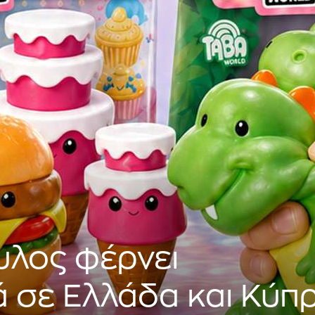
λος φέρνει
ά σε Ελλάδα και Κύπ