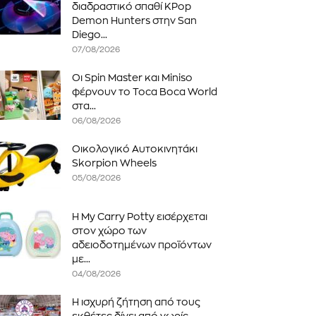
διαδραστικό σπαθί KPop
Demon Hunters στην San
Diego...
07/08/2026
Οι Spin Master και Miniso
φέρνουν το Toca Boca World
στα...
06/08/2026
Οικολογικό Αυτοκινητάκι
Skorpion Wheels
05/08/2026
Η My Carry Potty εισέρχεται
στον χώρο των
αδειοδοτημένων προϊόντων
με...
04/08/2026
Η ισχυρή ζήτηση από τους