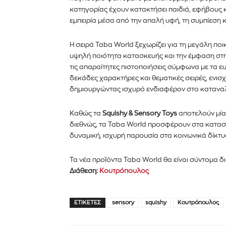
κατηγορίας έχουν κατακτήσει παιδιά, εφήβους 
εμπειρία μέσα από την απαλή υφή, τη συμπίεση 
Η σειρά Taba World ξεχωρίζει για τη μεγάλη ποι
υψηλή ποιότητα κατασκευής και την έμφαση στη
τις απαραίτητες πιστοποιήσεις σύμφωνα με τα 
δεκάδες χαρακτήρες και θεματικές σειρές, ενισ
δημιουργώντας ισχυρό ενδιαφέρον στο καταναλ
Καθώς τα
Squishy & Sensory Toys
αποτελούν μία
διεθνώς, τα Taba World προσφέρουν στα κατασ
δυναμική, ισχυρή παρουσία στα κοινωνικά δίκτυα 
Τα νέα προϊόντα Taba World θα είναι σύντομα δ
Διάθεση:
Κουτρόπουλος
ΕΤΙΚΈΤΕΣ
sensory
squishy
Κουτρόπουλος