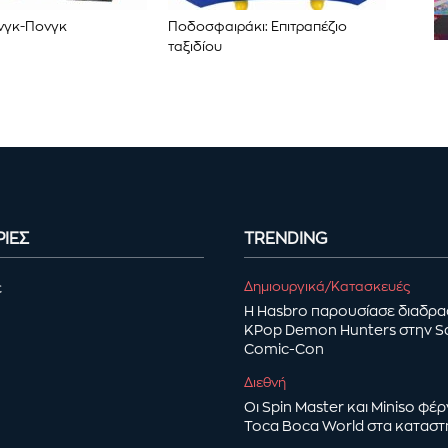
ινγκ-Πονγκ
Ποδοσφαιράκι: Επιτραπέζιο
ταξιδίου
ΙΕΣ
TRENDING
Δημιουργικά/Κατασκευές
ε
Η Hasbro παρουσίασε διαδρα
KPop Demon Hunters στην S
Comic-Con
Διεθνή
Οι Spin Master και Miniso φέ
Toca Boca World στα κατασ