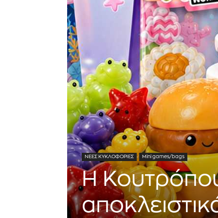
ΝΕΕΣ ΚΥΚΛΟΦΟΡΙΕΣ
Mini games/bags
Η Κουτρόπου
αποκλειστικ