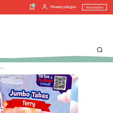
0
Πίνακας ελέγχου
Newsletter
rld