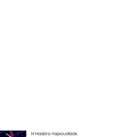
Η Hasbro παρουσίασε