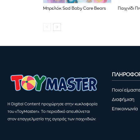
Μπρελόκ Sad Baby Care Bears
Παιχνίδι Π
ΠΛΗΡΟΦΟΡ
Ποιοί είμαστ
Διαφήμιση
Η Digital Content προχώρησε στην κυκλοφορία
Επικοινωνία
του «ToyMaster». Το περιοδικό απευθύνεται
στον επαγγελματία της αγοράς των παιχνιδιών.