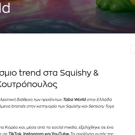
ld
er του
νημερωθείτε
α και τις
σμιο trend στα Squishy &
διεύθυνση email σας στον ιστότοπό μας ή
κάτω. Μην ανησυχείτε, σεβόμαστε την
Διάβασα και 
 Κουτρόπουλος
λουμε ανεπιθύμητα μηνύματα. Οι πληροφορίες
λειστική διάθεση των προϊόντων
Taba World
στην Ελλάδα
μενα brands στην κατηγορία των Squishy και Sensory Toys
ια Κορέα και, μέσα από τα social media, εξελίχθηκε σε ένα
ς σε
TikTok, Instagram και YouTube.
Τα προϊόντα αυτής της