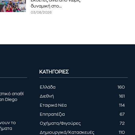
εκθέτες δίνει από νωρίς
δυναμική στο...
03/08/2026
ΚΑΤΗΓΟΡΊΕΣ
Ελλάδα
160
στικό σπαθί
Διεθνή
161
an Diego
Εταιρικά Νέα
114
Επιτραπέζια
67
ρνουν το
Οχήματα/Φιγούρες
72
τήματα
Δημιουργικά/Κατασκευές
110