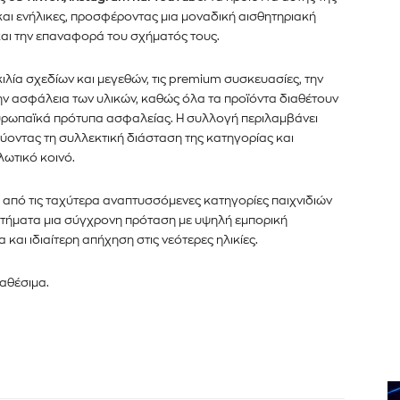
και ενήλικες, προσφέροντας μια μοναδική αισθητηριακή
και την επαναφορά του σχήματός τους.
κιλία σχεδίων και μεγεθών, τις premium συσκευασίες, την
ν ασφάλεια των υλικών, καθώς όλα τα προϊόντα διαθέτουν
ευρωπαϊκά πρότυπα ασφαλείας. Η συλλογή περιλαμβάνει
χύοντας τη συλλεκτική διάσταση της κατηγορίας και
ωτικό κοινό.
 από τις ταχύτερα αναπτυσσόμενες κατηγορίες παιχνιδιών
τήματα μια σύγχρονη πρόταση με υψηλή εμπορική
και ιδιαίτερη απήχηση στις νεότερες ηλικίες.
ιαθέσιμα.