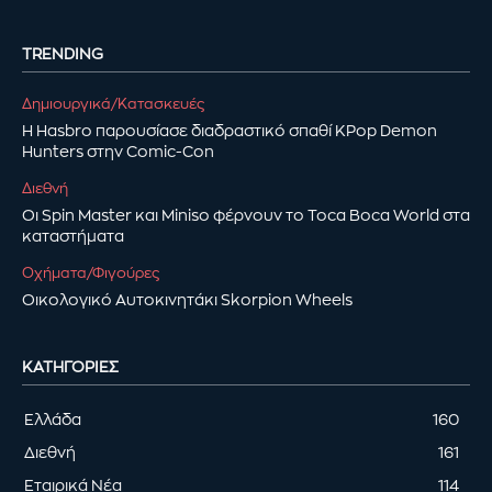
TRENDING
Δημιουργικά/Κατασκευές
Η Hasbro παρουσίασε διαδραστικό σπαθί KPop Demon
Hunters στην Comic-Con
Διεθνή
Οι Spin Master και Miniso φέρνουν το Toca Boca World στα
καταστήματα
Οχήματα/Φιγούρες
Οικολογικό Αυτοκινητάκι Skorpion Wheels
ΚΑΤΗΓΟΡΊΕΣ
Ελλάδα
160
Διεθνή
161
Εταιρικά Νέα
114