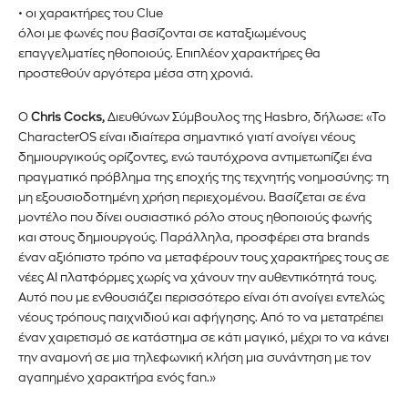
• οι χαρακτήρες του Clue
όλοι με φωνές που βασίζονται σε καταξιωμένους
επαγγελματίες ηθοποιούς. Επιπλέον χαρακτήρες θα
προστεθούν αργότερα μέσα στη χρονιά.
Ο
Chris Cocks,
Διευθύνων Σύμβουλος της Hasbro, δήλωσε: «Το
CharacterOS είναι ιδιαίτερα σημαντικό γιατί ανοίγει νέους
δημιουργικούς ορίζοντες, ενώ ταυτόχρονα αντιμετωπίζει ένα
πραγματικό πρόβλημα της εποχής της τεχνητής νοημοσύνης: τη
μη εξουσιοδοτημένη χρήση περιεχομένου. Βασίζεται σε ένα
μοντέλο που δίνει ουσιαστικό ρόλο στους ηθοποιούς φωνής
και στους δημιουργούς. Παράλληλα, προσφέρει στα brands
έναν αξιόπιστο τρόπο να μεταφέρουν τους χαρακτήρες τους σε
νέες AI πλατφόρμες χωρίς να χάνουν την αυθεντικότητά τους.
Αυτό που με ενθουσιάζει περισσότερο είναι ότι ανοίγει εντελώς
νέους τρόπους παιχνιδιού και αφήγησης. Από το να μετατρέπει
έναν χαιρετισμό σε κατάστημα σε κάτι μαγικό, μέχρι το να κάνει
την αναμονή σε μια τηλεφωνική κλήση μια συνάντηση με τον
αγαπημένο χαρακτήρα ενός fan.»