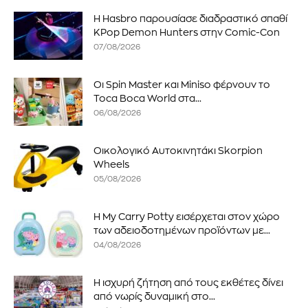
Η Hasbro παρουσίασε διαδραστικό σπαθί
KPop Demon Hunters στην Comic-Con
07/08/2026
Οι Spin Master και Miniso φέρνουν το
Toca Boca World στα...
06/08/2026
Οικολογικό Αυτοκινητάκι Skorpion
Wheels
05/08/2026
Η My Carry Potty εισέρχεται στον χώρο
των αδειοδοτημένων προϊόντων με...
04/08/2026
Η ισχυρή ζήτηση από τους εκθέτες δίνει
από νωρίς δυναμική στο...