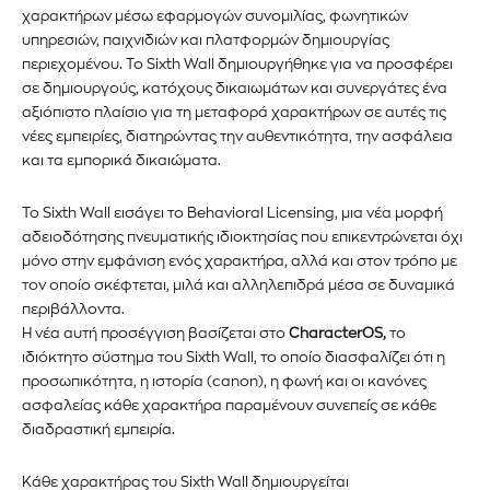
χαρακτήρων μέσω εφαρμογών συνομιλίας, φωνητικών
υπηρεσιών, παιχνιδιών και πλατφορμών δημιουργίας
περιεχομένου. Το Sixth Wall δημιουργήθηκε για να προσφέρει
σε δημιουργούς, κατόχους δικαιωμάτων και συνεργάτες ένα
αξιόπιστο πλαίσιο για τη μεταφορά χαρακτήρων σε αυτές τις
νέες εμπειρίες, διατηρώντας την αυθεντικότητα, την ασφάλεια
και τα εμπορικά δικαιώματα.
Το Sixth Wall εισάγει το Behavioral Licensing, μια νέα μορφή
αδειοδότησης πνευματικής ιδιοκτησίας που επικεντρώνεται όχι
μόνο στην εμφάνιση ενός χαρακτήρα, αλλά και στον τρόπο με
τον οποίο σκέφτεται, μιλά και αλληλεπιδρά μέσα σε δυναμικά
περιβάλλοντα.
Η νέα αυτή προσέγγιση βασίζεται στο
CharacterOS,
το
ιδιόκτητο σύστημα του Sixth Wall, το οποίο διασφαλίζει ότι η
προσωπικότητα, η ιστορία (canon), η φωνή και οι κανόνες
ασφαλείας κάθε χαρακτήρα παραμένουν συνεπείς σε κάθε
διαδραστική εμπειρία.
Κάθε χαρακτήρας του Sixth Wall δημιουργείται