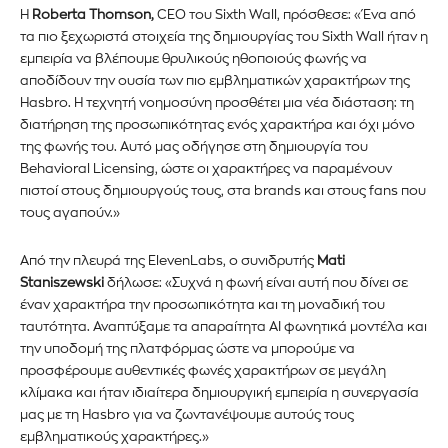
Η
Roberta Thomson,
CEO του Sixth Wall, πρόσθεσε: «Ένα από
τα πιο ξεχωριστά στοιχεία της δημιουργίας του Sixth Wall ήταν η
εμπειρία να βλέπουμε θρυλικούς ηθοποιούς φωνής να
Εγγραφείτε στο Newsletter του
αποδίδουν την ουσία των πιο εμβληματικών χαρακτήρων της
PetshopMarket.gr και
Hasbro. Η τεχνητή νοημοσύνη προσθέτει μια νέα διάσταση: τη
διατήρηση της προσωπικότητας ενός χαρακτήρα και όχι μόνο
ενημερωθείτε πρώτοι για τα νέα
της φωνής του. Αυτό μας οδήγησε στη δημιουργία του
Behavioral Licensing, ώστε οι χαρακτήρες να παραμένουν
προϊόντα και τις εξελίξεις της
πιστοί στους δημιουργούς τους, στα brands και στους fans που
τους αγαπούν.»
αγοράς.
Από την πλευρά της ElevenLabs, ο συνιδρυτής
Mati
Για να εγγραφείτε, απλώς εισάγετε τη διεύθυνση email σας
Staniszewski
δήλωσε: «Συχνά η φωνή είναι αυτή που δίνει σε
στον ιστότοπό μας ή κάντε κλικ στο κουμπί εγγραφής
έναν χαρακτήρα την προσωπικότητα και τη μοναδική του
παρακάτω. Μην ανησυχείτε, σεβόμαστε την ιδιωτικότητά σας
και δεν θα σας στείλουμε ανεπιθύμητα μηνύματα. Οι
ταυτότητα. Αναπτύξαμε τα απαραίτητα AI φωνητικά μοντέλα και
πληροφορίες σας είναι ασφαλείς μαζί μας.
την υποδομή της πλατφόρμας ώστε να μπορούμε να
προσφέρουμε αυθεντικές φωνές χαρακτήρων σε μεγάλη
κλίμακα και ήταν ιδιαίτερα δημιουργική εμπειρία η συνεργασία
μας με τη Hasbro για να ζωντανέψουμε αυτούς τους
εμβληματικούς χαρακτήρες.»