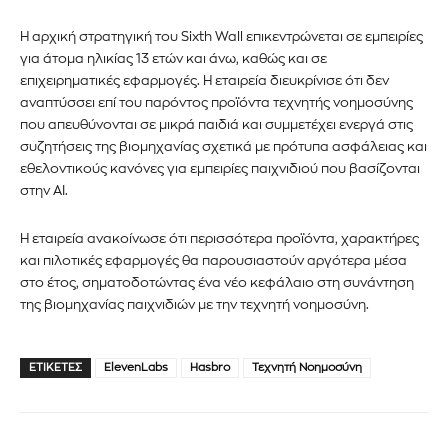
ΕΓΓΡΑΦΉ!
Η αρχική στρατηγική του Sixth Wall επικεντρώνεται σε εμπειρίες
για άτομα ηλικίας 13 ετών και άνω, καθώς και σε
Διάβασα και αποδέχομαι την
Πολιτική Απορρήτου
.
επιχειρηματικές εφαρμογές. Η εταιρεία διευκρίνισε ότι δεν
αναπτύσσει επί του παρόντος προϊόντα τεχνητής νοημοσύνης
που απευθύνονται σε μικρά παιδιά και συμμετέχει ενεργά στις
συζητήσεις της βιομηχανίας σχετικά με πρότυπα ασφάλειας και
εθελοντικούς κανόνες για εμπειρίες παιχνιδιού που βασίζονται
στην AI.
Η εταιρεία ανακοίνωσε ότι περισσότερα προϊόντα, χαρακτήρες
και πιλοτικές εφαρμογές θα παρουσιαστούν αργότερα μέσα
στο έτος, σηματοδοτώντας ένα νέο κεφάλαιο στη συνάντηση
της βιομηχανίας παιχνιδιών με την τεχνητή νοημοσύνη.
ΕΤΙΚΈΤΕΣ
ElevenLabs
Hasbro
Τεχνητή Νοημοσύνη