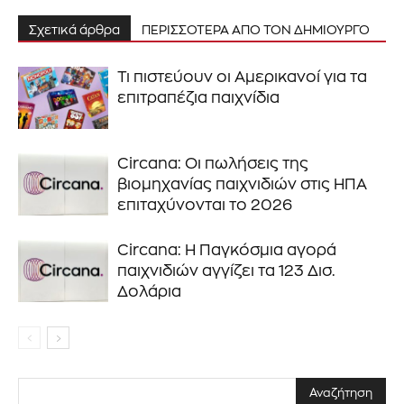
πληροφορίες σας είναι ασφαλείς μαζί μας.
Σχετικά άρθρα
ΠΕΡΙΣΣΟΤΕΡΑ ΑΠΟ ΤΟΝ ΔΗΜΙΟΥΡΓΟ
Τι πιστεύουν οι Αμερικανοί για τα
επιτραπέζια παιχνίδια
ΕΓΓΡΑΦΉ!
Circana: Οι πωλήσεις της
Διάβασα και αποδέχομαι την
Πολιτική Απορρήτου
.
βιομηχανίας παιχνιδιών στις ΗΠΑ
επιταχύνονται το 2026
Circana: Η Παγκόσμια αγορά
παιχνιδιών αγγίζει τα 123 Δισ.
Δολάρια