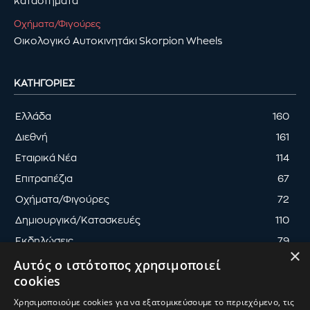
καταστήματα
Οχήματα/Φιγούρες
Οικολογικό Αυτοκινητάκι Skorpion Wheels
ΚΑΤΗΓΟΡΊΕΣ
Ελλάδα
160
Διεθνή
161
Εταιρικά Νέα
114
Επιτραπέζια
67
Οχήματα/Φιγούρες
72
Δημιουργικά/Κατασκευές
110
Εκδηλώσεις
79
×
Αυτός ο ιστότοπος χρησιμοποιεί
cookies
Χρησιμοποιούμε cookies για να εξατομικεύσουμε το περιεχόμενο, τις