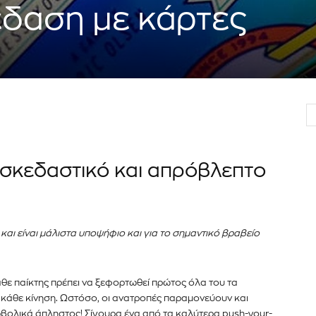
κέδαση με κάρτες
er του
νημερωθείτε
α και τις
διεύθυνση email σας στον ιστότοπό μας ή
κάτω. Μην ανησυχείτε, σεβόμαστε την
Διάβασα και 
ιασκεδαστικό και απρόβλεπτο
λουμε ανεπιθύμητα μηνύματα. Οι πληροφορίες
ες και είναι μάλιστα υποψήφιο και για το σημαντικό βραβείο
κάθε παίκτης πρέπει να ξεφορτωθεί πρώτος όλα του τα
κάθε κίνηση. Ωστόσο, οι ανατροπές παραμονεύουν και
ερβολικά άπληστος! Σίγουρα ένα από τα καλύτερα push-your-