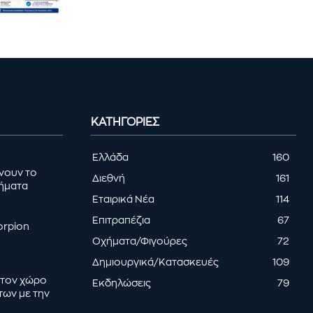
ΚΑΤΗΓΟΡΊΕΣ
Ελλάδα
160
ρνουν το
Διεθνή
161
τήματα
Εταιρικά Νέα
114
Επιτραπέζια
67
orpion
Οχήματα/Φιγούρες
72
Δημιουργικά/Κατασκευές
109
 στον χώρο
Εκδηλώσεις
79
των με την