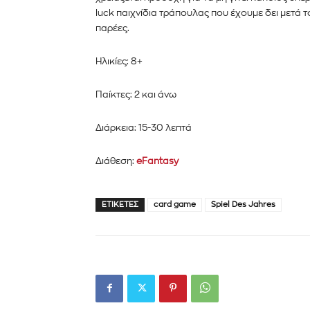
luck παιχνίδια τράπουλας που έχουμε δει μετά 
παρέες.
Ηλικίες: 8+
Παίκτες: 2 και άνω
Διάρκεια: 15-30 λεπτά
Διάθεση:
eFantasy
ΕΤΙΚΈΤΕΣ
card game
Spiel Des Jahres