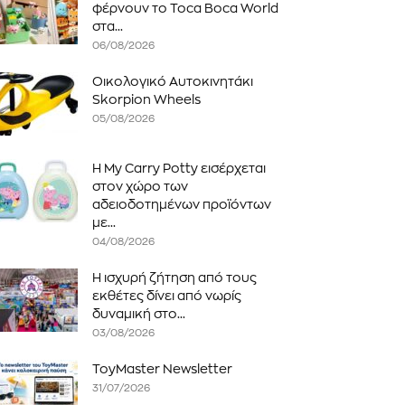
φέρνουν το Toca Boca World
στα...
06/08/2026
Οικολογικό Αυτοκινητάκι
Skorpion Wheels
05/08/2026
Η My Carry Potty εισέρχεται
στον χώρο των
αδειοδοτημένων προϊόντων
με...
04/08/2026
Η ισχυρή ζήτηση από τους
εκθέτες δίνει από νωρίς
δυναμική στο...
03/08/2026
ToyMaster Newsletter
31/07/2026