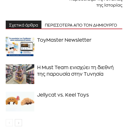
Διάβασα και αποδέχομαι την
Πολιτική Απορρήτου
.
της Ιστορίας
Σχετικά άρθρα
ΠΕΡΙΣΣΟΤΕΡΑ ΑΠΟ ΤΟΝ ΔΗΜΙΟΥΡΓΟ
ToyMaster Newsletter
Η Must Team ενισχύει τη διεθνή
της παρουσία στην Τυνησία
Jellycat vs. Keel Toys