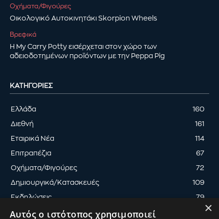
Οχήματα/Φιγούρες
Οικολογικό Αυτοκινητάκι Skorpion Wheels
Βρεφικά
Η My Carry Potty εισέρχεται στον χώρο των
αδειοδοτημένων προϊόντων με την Peppa Pig
ΚΑΤΗΓΟΡΊΕΣ
Ελλάδα
160
Διεθνή
161
Εταιρικά Νέα
114
Επιτραπέζια
67
Οχήματα/Φιγούρες
72
Δημιουργικά/Κατασκευές
109
Εκδηλώσεις
79
×
Αυτός ο ιστότοπος χρησιμοποιεί