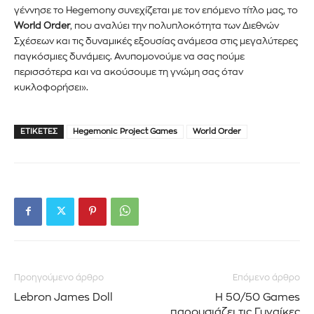
γέννησε το Hegemony συνεχίζεται με τον επόμενο τίτλο μας, το
PetshopMarket.gr και
World Order
, που αναλύει την πολυπλοκότητα των Διεθνών
Σχέσεων και τις δυναμικές εξουσίας ανάμεσα στις μεγαλύτερες
ενημερωθείτε πρώτοι για τα νέα
παγκόσμιες δυνάμεις. Ανυπομονούμε να σας πούμε
προϊόντα και τις εξελίξεις της
περισσότερα και να ακούσουμε τη γνώμη σας όταν
κυκλοφορήσει».
αγοράς.
Για να εγγραφείτε, απλώς εισάγετε τη διεύθυνση email σας
ΕΤΙΚΈΤΕΣ
Hegemonic Project Games
World Order
στον ιστότοπό μας ή κάντε κλικ στο κουμπί εγγραφής
παρακάτω. Μην ανησυχείτε, σεβόμαστε την ιδιωτικότητά σας
και δεν θα σας στείλουμε ανεπιθύμητα μηνύματα. Οι
πληροφορίες σας είναι ασφαλείς μαζί μας.
ΕΓΓΡΑΦΉ!
Προηγούμενο άρθρο
Επόμενο άρθρο
Lebron James Doll
Η 50/50 Games
παρουσιάζει τις Γυναίκες