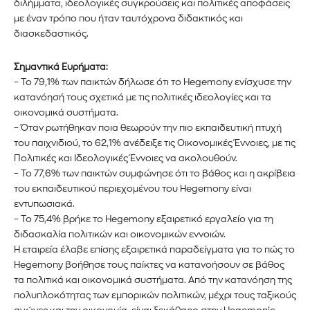
διλήμματα, ιδεολογικές συγκρούσεις και πολιτικές αποφάσεις
με έναν τρόπο που ήταν ταυτόχρονα διδακτικός και
διασκεδαστικός.
Σημαντικά Ευρήματα:
– Το 79,1% των παικτών δήλωσε ότι το Hegemony ενίσχυσε την
κατανόησή τους σχετικά με τις πολιτικές ιδεολογίες και τα
οικονομικά συστήματα.
– Όταν ρωτήθηκαν ποια θεωρούν την πιο εκπαιδευτική πτυχή
του παιχνιδιού, το 62,1% ανέδειξε τις Οικονομικές Έννοιες, με τις
Πολιτικές και Ιδεολογικές Έννοιες να ακολουθούν.
– Το 77,6% των παικτών συμφώνησε ότι το βάθος και η ακρίβεια
του εκπαιδευτικού περιεχομένου του Hegemony είναι
εντυπωσιακά.
– Το 75,4% βρήκε το Hegemony εξαιρετικό εργαλείο για τη
διδασκαλία πολιτικών και οικονομικών εννοιών.
Η εταιρεία έλαβε επίσης εξαιρετικά παραδείγματα για το πώς το
Hegemony βοήθησε τους παίκτες να κατανοήσουν σε βάθος
τα πολιτικά και οικονομικά συστήματα. Από την κατανόηση της
πολυπλοκότητας των εμπορικών πολιτικών, μέχρι τους ταξικούς