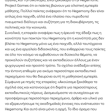
αγώνες και την οικονομία, είναι ξεκάθαρο στην Hegemonic
Project Games ότι οι παίκτες βιώνουν μια ολιστική εμπειρία
μάθησης. Πολλοί παίκτες ανέφεραν ότι το Hegemony δεν είναι
απλώς ένα παιχνίδι, αλλά ένα πλαίσιο που πυροδοτεί
πνευματικό διάλογο και συζήτηση για τη διακυβέρνηση, τις
πολιτικές και την κοινωνία.
Συνολικά, η εταιρεία αναφέρει πως η έρευνά της έδειξε πως η
κοινότητα των παικτών του Hegemony ότι η κοινότητά μας δεν
βλέπει το Hegemony μόνο ως ένα παιχνίδι, αλλά ταυτόχρονα
και ως ένα εργαλείο διδασκαλίας, που ενθαρρύνει τους παίκτες
σε όλο τον κόσμο να εμβαθύνουν σε δύσκολα θέματα, να
προκαλούν συζητήσεις και να εκπαιδεύουν άλλους με έναν
ψυχαγωγικό και προσιτό τρόπο. Τα σχόλια ανέδειξαν επίσης
την έντονη επιθυμία για ακόμα περισσότερο εκπαιδευτικό
περιεχόμενο που θα διευρύνει αυτή τη μαθησιακή εμπειρία.
Σύμφωνα με πηγές της εταιρείας: «Ακούσαμε ξεκάθαρα τα
σχόλιά σας και κατανοούμε ότι διψάτε για περισσότερους
εκπαιδευτικούς πόρους. Δεσμευόμαστε να συνεχίσουμε να
προσφέρουμε περισσότερο περιεχόμενο, άρθρα και υλικό για
να εξερευνήσουμε τις ακαδημαϊκές έννοιες που ενέπνευσαν το
Εγγραφείτε στο Newsletter του
Hegemony. Και αυτό είναι μόνο η αρχή. Το ίδιο όραμα που