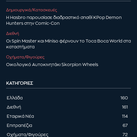
Δημιουργικά/Κατασκευές
Η Hasbro παρουσίασε διαδραστικό σπαθί KPop Demon
Hunters στην Comic-Con
Διεθνή
Οι Spin Master και Miniso φέρνουν το Toca Boca World στα
καταστήματα
Οχήματα/Φιγούρες
Οικολογικό Αυτοκινητάκι Skorpion Wheels
ΚΑΤΗΓΟΡΊΕΣ
Ελλάδα
160
Διεθνή
161
Εταιρικά Νέα
114
Επιτραπέζια
67
Οχήματα/Φιγούρες
72