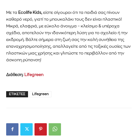
Mε τα
Ecolife Kids,
είστε σίγουροι ότι τα παιδιά σας πίνουν
καθαρό νερό, γιατί το μπουκαλάκι τους δεν είναι πλαστικό!
Μικρά, ελαφριά, με εύκολο άνοιγμα – κλείσιμο & υπέροχα
σχέδια, αποτελούν την ιδανικότερη λύση για το σχολείο ή την
εκδρομή. Βάλτε σήμερα στη ζωή σας την καλή συνήθεια της
επαναχρησιμοποίησης, απαλλαγείτε από τις τοξικές ουσίες των
πλαστικών μιας χρήσης και γλιτώστε το περιβάλλον από την
άσκοπη ρύπανση!
Διάθεση:
Lifegreen
ΕΤΙΚΈΤΕΣ
Lifegreen