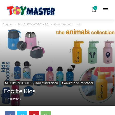
0
Αρχική
ΝΕΕΣ ΚΥΚΛΟΦΟΡΙΕΣ
Κουζινικά/Σπιτιού
ΝΕΕΣ ΚΥΚΛΟΦΟΡΙΕΣ
Κουζινικά/Σπιτιού
Σχολικά/back to school
Ecolife Kids
15/01/2026