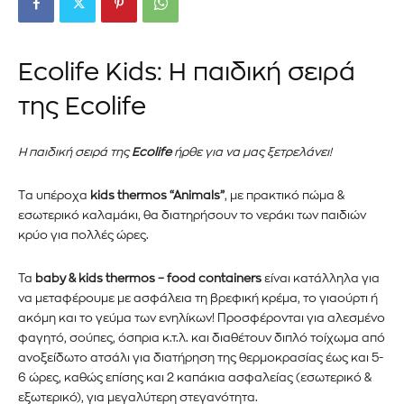
Ecolife Kids: Η παιδική σειρά
της Ecolife
Η παιδική σειρά της
Ecolife
ήρθε για να μας ξετρελάνει!
Tα υπέροχα
kids thermos “Animals”
, με πρακτικό πώμα &
εσωτερικό καλαμάκι, θα διατηρήσουν το νεράκι των παιδιών
κρύο για πολλές ώρες.
Τα
baby & kids thermos – food containers
είναι κατάλληλα για
να μεταφέρουμε με ασφάλεια τη βρεφική κρέμα, το γιαούρτι ή
ακόμη και το γεύμα των ενηλίκων! Προσφέρονται για αλεσμένο
φαγητό, σούπες, όσπρια κ.τ.λ. και διαθέτουν διπλό τοίχωμα από
ανοξείδωτο ατσάλι για διατήρηση της θερμοκρασίας έως και 5-
6 ώρες, καθώς επίσης και 2 καπάκια ασφαλείας (εσωτερικό &
εξωτερικό), για μεγαλύτερη στεγανότητα.