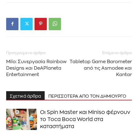
Εγγραφείτε στο Newsletter του
PetshopMarket.gr και
ενημερωθείτε πρώτοι για τα νέα
Προηγούμενο άρθρο
Επόμενο άρθρο
Milo: Συνεργασία Rainbow
Tabletop Game Barometer
προϊόντα και τις εξελίξεις της
Designs και DeAPlaneta
από τις Asmodee και
Entertainment
Kantar
αγοράς.
Για να εγγραφείτε, απλώς εισάγετε τη διεύθυνση email σας
Σχετικά άρθρα
ΠΕΡΙΣΣΟΤΕΡΑ ΑΠΟ ΤΟΝ ΔΗΜΙΟΥΡΓΟ
στον ιστότοπό μας ή κάντε κλικ στο κουμπί εγγραφής
παρακάτω. Μην ανησυχείτε, σεβόμαστε την ιδιωτικότητά σας
και δεν θα σας στείλουμε ανεπιθύμητα μηνύματα. Οι
Οι Spin Master και Miniso φέρνουν
πληροφορίες σας είναι ασφαλείς μαζί μας.
το Toca Boca World στα
καταστήματα