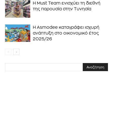
Η Must Team ενισχύει τη διεθνή
της παρουσία στην Τυνησία
ΕΓΓΡΑΦΉ!
Η Asmodee καταγράφει ισχυρή
Διάβασα και αποδέχομαι την
Πολιτική Απορρήτου
.
ανάπτυξη στο οικονομικό έτος
2025/26