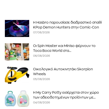
Η Hasbro παρουσίασε διαδραστικό σπαθί
KPop Demon Hunters στην Comic-Con
07/08/2026
Οι Spin Master και Miniso φέρνουν το
Toca Boca World στα...
06/08/2026
Οικολογικό Αυτοκινητάκι Skorpion
Wheels
05/08/2026
Η My Carry Potty εισέρχεται στον χώρο
των αδειοδοτημένων προϊόντων με...
04/08/2026