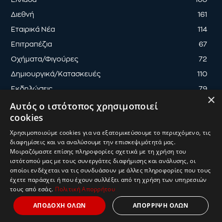
Διεθνή
161
Εταιρικά Νέα
114
Επιτραπέζια
67
Οχήματα/Φιγούρες
72
Δημιουργικά/Κατασκευές
110
Εκδηλώσεις
79
×
Αυτός ο ιστότοπος χρησιμοποιεί
cookies
Χρησιμοποιούμε cookies για να εξατομικεύσουμε το περιεχόμενο, τις
διαφημίσεις και να αναλύσουμε την επισκεψιμότητά μας.
ΟΡΟΙ ΧΡΗΣΗΣ
ΠΟΛΙΤΙΚΗ ΑΠΟΡΡΗΤΟΥ
Μοιραζόμαστε επίσης πληροφορίες σχετικά με τη χρήση του
ΔΙΑΧΕΙΡΙΣΗ ΑΠΟΡΡΗΤΟΥ
ιστότοπού μας με τους συνεργάτες διαφήμισης και ανάλυσης, οι
οποίοι ενδέχεται να τις συνδυάσουν με άλλες πληροφορίες που τους
© 2025
ToyMaster
| Κατασκευή & Ανάπτυξη
UThink
έχετε παράσχει ή που έχουν συλλέξει από τη χρήση των υπηρεσιών
τους από εσάς.
Πολιτική Απορρήτου
ΑΠΟΔΟΧΗ ΟΛΩΝ
ΑΠΟΡΡΙΨΗ ΟΛΩΝ