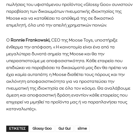
πωλήσεις του υφιστάμενου προϊόντος «Glossy Goo» συνιστούν
παραβίαση των δικαιωμάτων πνευματικής ιδιοκτησίας της
Moose και να καταθέσει το απόθεμά της σε δικαστικό
επιμελητή, όλα υπό την απειλή χρηματικών ποινών.
Ο
Ronnie Frankowski,
CEO της Moose Toys, υποστήριξε
ένθερμα την απόφαση. «Η καινοτομία είναι ένα από τα
μεγαλύτερα δυνατά σημεία της Moose και θα την
υπερασπιστούμε με αποφασιστικότητα. Κάθε εταιρεία που
επιδιώκει να παραβιάσει τα δικαιώματά μας δεν θα πρέπει να
έχει καμία αυταπάτη: η Moose διαθέτει τους πόρους και την
ακλόνητη αποφασιστικότητα για να προστατεύσει την
πνευματική της ιδιοκτησία σε όλο τον κόσμο. Θα αναλάβουμε
άμεση και αποφασιστική δράση εναντίον κάθε εταιρείας που
επιχειρεί να μιμηθεί τα προϊόντα μας ή να παραπλανήσει τους
καταναλωτές».
ΕΤΙΚΈΤΕΣ
Glossy Goo
Gui Gui
slime