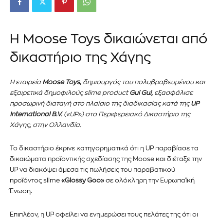
Η Moose Toys δικαιώνεται από
δικαστήριο της Χάγης
Η εταιρεία
Moose Toys,
δημιουργός του πολυβραβευμένου και
εξαιρετικά δημοφιλούς slime product
Gui Gui,
εξασφάλισε
προσωρινή διαταγή στο πλαίσιο της διαδικασίας κατά της
UP
International B.V.
(«UP») στο Περιφερειακό Δικαστήριο της
Χάγης, στην Ολλανδία.
Το δικαστήριο έκρινε κατηγορηματικά ότι η UP παραβίασε τα
δικαιώματα προϊοντικής σχεδίασης της Moose και διέταξε την
UP να διακόψει άμεσα τις πωλήσεις του παραβατικού
προϊόντος slime
«Glossy Goo»
σε ολόκληρη την Ευρωπαϊκή
Ένωση.
Επιπλέον, η UP οφείλει να ενημερώσει τους πελάτες της ότι οι