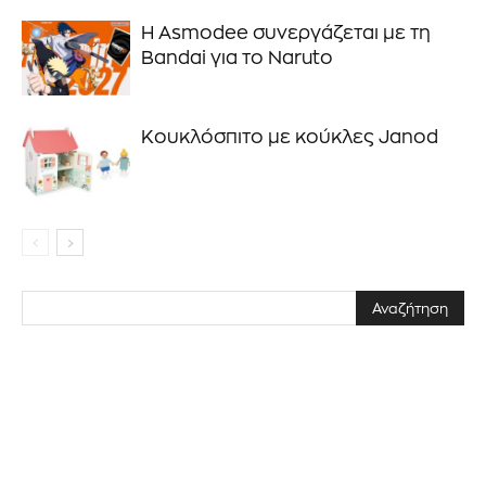
Η Asmodee συνεργάζεται με τη
Bandai για το Naruto
ΕΓΓΡΑΦΉ!
Διάβασα και αποδέχομαι την
Πολιτική Απορρήτου
.
Κουκλόσπιτο με κούκλες Janod