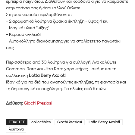
εμπειρία παιχνιδιού. Διαθέτουν και κορδονάκι για να κρεμάσετε
στην τσάντα σας ή όπου αλλού θέλετε.
Στη συσκευασία περιλαμβάνονται:
– 2 αρωματικά λούτρινα ζωάκια έκπληξη – ύψος 4 εκ.
– Μαγικά υλικά “μίξης”
– Κερασάκι-κλειδί
– Αυτοκόλλητα διακόσμησης για να στολίσετε το παγωτάκι
σας!
Περισσότερα από 30 λούτρινα για συλλογή! Ανακαλύψτε
Common, Rare και Ultra Rare χαρακτήρες – ακόμη και τη
συλλεκτική
Lotta Berry Axolotl!
Ιδανικό για παιδιά που αγαπούν τις εκπλήξεις, τη φαντασία και
τη δημιουργική απασχόληση. Για ηλικίες από 5 ετών.
Διάθεση:
Giochi Preziosi
ΕΤΙΚΈΤΕΣ
collectibles
Giochi Preziosi
Lotta Berry Axolotl
λούτρινα