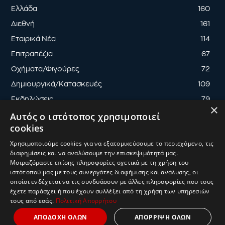
Ελλάδα
160
Διεθνή
161
Εταιρικά Νέα
114
Επιτραπέζια
67
Οχήματα/Φιγούρες
72
Δημιουργικά/Κατασκευές
109
Εκδηλώσεις
79
×
Αυτός ο ιστότοπος χρησιμοποιεί
cookies
Χρησιμοποιούμε cookies για να εξατομικεύσουμε το περιεχόμενο, τις
διαφημίσεις και να αναλύσουμε την επισκεψιμότητά μας.
ΟΡΟΙ ΧΡΗΣΗΣ
ΠΟΛΙΤΙΚΗ ΑΠΟΡΡΗΤΟΥ
Μοιραζόμαστε επίσης πληροφορίες σχετικά με τη χρήση του
ΔΙΑΧΕΙΡΙΣΗ ΑΠΟΡΡΗΤΟΥ
ιστότοπού μας με τους συνεργάτες διαφήμισης και ανάλυσης, οι
οποίοι ενδέχεται να τις συνδυάσουν με άλλες πληροφορίες που τους
© 2025
ToyMaster
| Κατασκευή & Ανάπτυξη
UThink
έχετε παράσχει ή που έχουν συλλέξει από τη χρήση των υπηρεσιών
τους από εσάς.
Πολιτική Απορρήτου
ΑΠΟΔΟΧΗ ΟΛΩΝ
ΑΠΟΡΡΙΨΗ ΟΛΩΝ