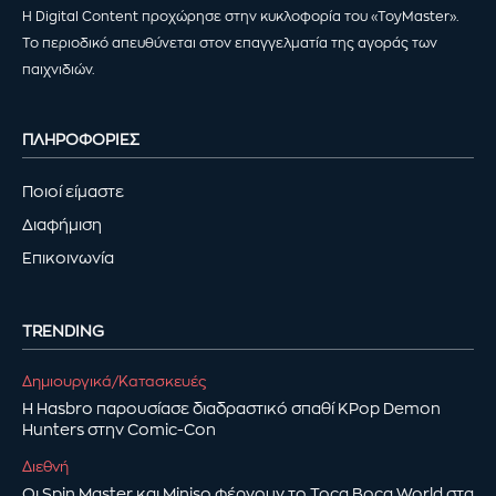
Η Digital Content προχώρησε στην κυκλοφορία του «ToyMaster».
Το περιοδικό απευθύνεται στον επαγγελματία της αγοράς των
παιχνιδιών.
ΠΛΗΡΟΦΟΡΙΕΣ
Ποιοί είμαστε
Διαφήμιση
Επικοινωνία
TRENDING
Δημιουργικά/Κατασκευές
Η Hasbro παρουσίασε διαδραστικό σπαθί KPop Demon
Hunters στην Comic-Con
Διεθνή
Οι Spin Master και Miniso φέρνουν το Toca Boca World στα