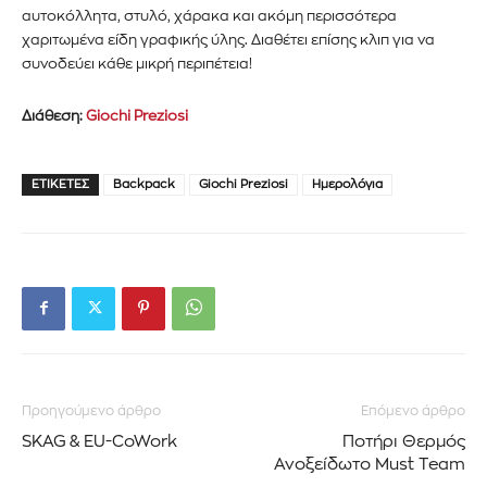
αυτοκόλλητα, στυλό, χάρακα και ακόμη περισσότερα
χαριτωμένα είδη γραφικής ύλης. Διαθέτει επίσης κλιπ για να
συνοδεύει κάθε μικρή περιπέτεια!
Διάθεση:
Giochi Preziosi
ΕΤΙΚΈΤΕΣ
Backpack
Giochi Preziosi
Ημερολόγια
Προηγούμενο άρθρο
Επόμενο άρθρο
SKAG & EU-CoWork
Ποτήρι Θερμός
Εγγραφείτε στο Newsletter του
Ανοξείδωτο Must Team