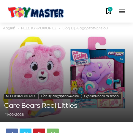
0
Αρχική
ΝΕΕΣ ΚΥΚΛΟΦΟΡΙΕΣ
Είδη Βιβλιοχαρτοπωλείου
ΝΕΕΣ ΚΥΚΛΟΦΟΡΙΕΣ
Είδη Βιβλιοχαρτοπωλείου
Σχολικά/back to school
Care Bears Real Littles
11/05/2026